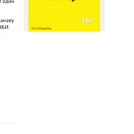
т один
канаву
ЕЧКИ