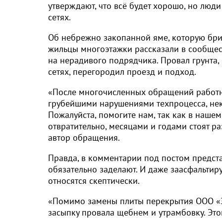
утверждают, что всё будет хорошо, но люди
сетях.
Об небрежно закопанной яме, которую бриг
жильцы многоэтажки рассказали в сообщест
на нерадивого подрядчика. Провал грунта
сетях, перегородил проезд и подход.
«После многочисленных обращений работни
грубейшими нарушениями техпроцесса, нека
Пожалуйста, помогите нам, так как в наше
отвратительно, месяцами и годами стоят р
автор обращения.
Правда, в комментарии под постом предста
обязательно заделают. И даже заасфальти
относятся скептически.
«Помимо замены плиты перекрытия ООО 
засыпку провала щебнем и утрамбовку. Эт