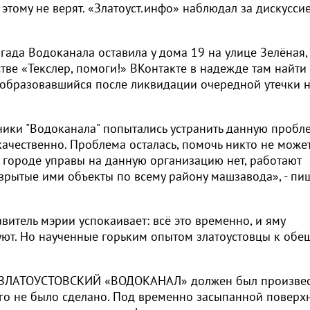
 этому не верят. «Златоуст.инфо» наблюдал за дискусси
ада Водоканала оставила у дома 19 на улице Зелёная,
ве «Текслер, помоги!» ВКонтакте в надежде там найти
, образовавшийся после ликвидации очередной утечки 
ки "Водоканала" попытались устранить данную пробле
чественно. Проблема осталась, помочь никто не может
м городе управы на данную организацию нет, работают
азрытые ими объекты по всему району машзавода», - пи
витель мэрии успокаивает: всё это временно, и яму
руют. Но наученные горьким опытом златоустовцы к об
«ЗЛАТОУСТОВСКИЙ «ВОДОКАНАЛ» должен был произве
ого не было сделано. Под временно засыпанной поверх