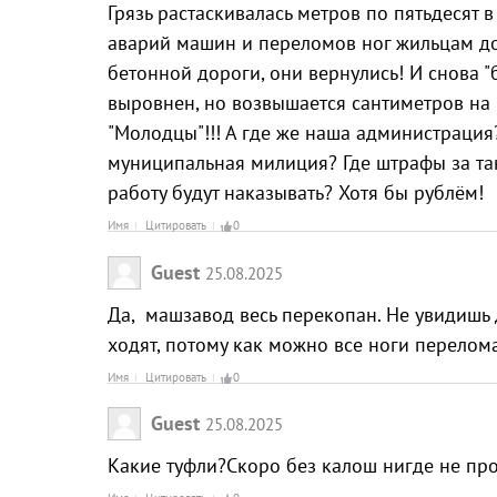
Грязь растаскивалась метров по пятьдесят в
аварий машин и переломов ног жильцам д
бетонной дороги, они вернулись! И снова "
выровнен, но возвышается сантиметров на 
"Молодцы"!!! А где же наша администрация
муниципальная милиция? Где штрафы за так
работу будут наказывать? Хотя бы рублём!
Имя
Цитировать
0
Guest
25.08.2025
Да, машзавод весь перекопан. Не увидишь 
ходят, потому как можно все ноги перелом
Имя
Цитировать
0
Guest
25.08.2025
Какие туфли?Скоро без калош нигде не про