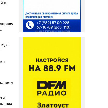
ей в
 управу
на
му с
.
шет
ещаниям
сти
ностью