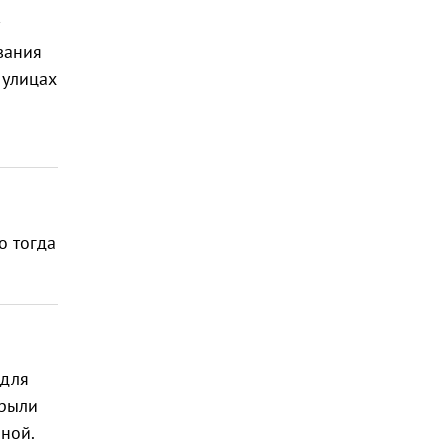
вания
 улицах
о тогда
 для
зрыли
ной.