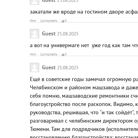
закатали же вроде на гостином дворе асфа
Имя
Цитировать
0
Guest
25.08.2025
а вот на универмаге нет уже год как там 
Имя
Цитировать
0
Guest
25.08.2025
Ещё в советские годы замечал огромную р
Челябинском и районом машзавода и даже
себя помню, машзаводские ремонтники счи
благоустройство после раскопок. Видимо, к
руководства, решившая, что "и так сойдёт",
разговаривал с челябинским директором о
Тюмени. Там для подрядчиков (исполнителе
восстановлению благоустройства: восстана