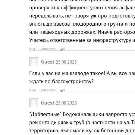
проверяют коэффициент уплотнения асфальт
переделывать, не говоря уж про подготовку
вплоть до завоза плодородного грунта и п
или пешеходных дорожках. Иначе расторжен
Учитесь, ответственные за инфраструктуру 
Имя
Цитировать
0
Guest
25.08.2025
Если у вас на машзаводе такое!!А вы все р
ждать по благоустройству?
Имя
Цитировать
0
Guest
25.08.2025
"Доблестные" Водоканальщики запросто ус
ремонта дырявых труб (в частности на ул. 
территорию, выломали кусок бетонной доро