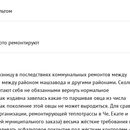
льтом
чтото ремонтируют
азницу в последствиях коммунальных ремонтов между
 между районом машзавода и другими районами. Скол
тают себя не обязанными вернуть нормальное
ак издавна завелась какая-то паршивая овца из числа
 так поколение этой овцы не может выродиться. Для сра
рганизации, ремонтирующей теплотрассы в Че, Екате и
й муниципального заказа) весьма жёсткие требования 
вливать асфальтовое покрытие под жёстким контролем -