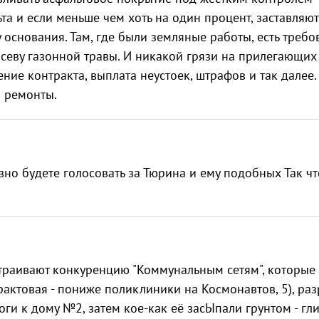
а и если меньше чем хоть на один процент, заставляют
 основания. Там, где были земляные работы, есть требо
осеву газонной травы. И никакой грязи на прилегающих
ие контракта, выплата неустоек, штрафов и так далее.
и ремонты.
авно будете голосовать за Тюрина и ему подобных Так чт
траивают конкуренцию "Коммунальным сетям", которые
Трактовая - пониже поликлиники на Космонавтов, 5), ра
ги к дому №2, затем кое-как её засЫпали грунтом - гли