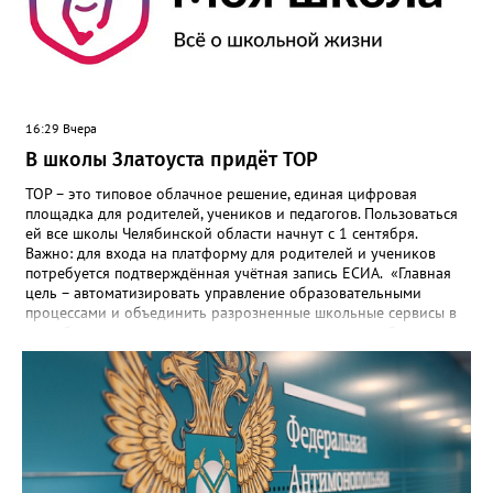
16:29 Вчера
В школы Златоуста придёт ТОР
ТОР – это типовое облачное решение, единая цифровая
площадка для родителей, учеников и педагогов. Пользоваться
ей все школы Челябинской области начнут с 1 сентября.
Важно: для входа на платформу для родителей и учеников
потребуется подтверждённая учётная запись ЕСИА. «Главная
цель – автоматизировать управление образовательными
процессами и объединить разрозненные школьные сервисы в
одну безопасную государственную экосистему, - сообщили в
региональном министерстве образования. - Платформа ТОР
“Моя школа” объединит все школьные сервисы в единую
безопасную государственную экосистему. Предполагается, что
переход пройдёт максимально комфортно для пользователей».
Привычные функции - оценки, расписание, домашние задания,
связь с учителями, знакомые пользователям экосистемы
«Госуслуги Моя школа», не просто сохранятся, они будут
собраны в одном месте, подчеркнули в ведомстве. Причём в