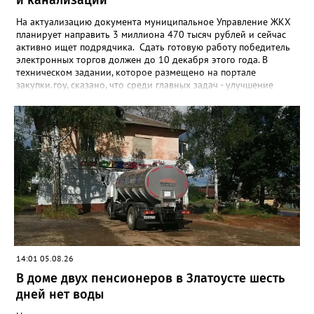
На актуализацию документа муниципальное Управление ЖКХ
планирует направить 3 миллиона 470 тысяч рублей и сейчас
активно ищет подрядчика. Сдать готовую работу победитель
электронных торгов должен до 10 декабря этого года. В
техническом задании, которое размещено на портале
закупки.гоу, сказано, что среди главных задач - улучшение
качества жизни и охраны здоровья златоустовцев и
повышение энергоэффективности систем. Кроме электронных
схем, исполнителю нужно разработать предложения по
строительству и реконструкции водоснабжения и канализации,
оценив размер вложений, а также представить перечень
бесхозных объектов и возможные сценарии развития этой
сферы городского хозяйства. В июне 2025 года
«Златоуст.инфо» сообщал о подобных торгах. Тогда цена
вопроса была почти в три раза выше - 9 миллионов 13 тысяч
486 рублей, а в списке работ была разработка электронной
системы ливнёвок.
14:01 05.08.26
В доме двух пенсионеров в Златоусте шесть
дней нет воды