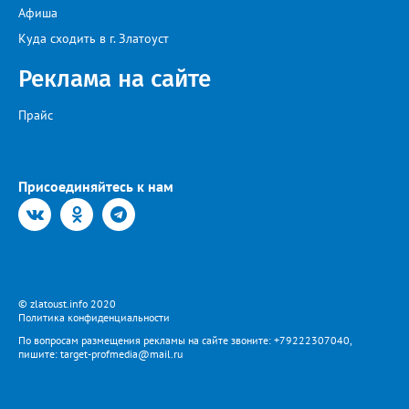
организован с 17:00 до 20:00 у магазина “Олеся”».
Афиша
Представитель «Водоснабжения» уверяет: предприятие делает
всё возможное, «чтобы завершить восстановительные работы в
Куда сходить в г. Златоуст
кратчайшие сроки». И благодарит за «терпение и понимание».
Когда будет восстановлена подача воды в дом №88 в
Реклама на сайте
комментарии не уточняется.
Прайс
Присоединяйтесь к нам
© zlatoust.info 2020
Политика конфиденциальности
По вопросам размещения рекламы на сайте звоните: +79222307040,
пишите: target-profmedia@mail.ru