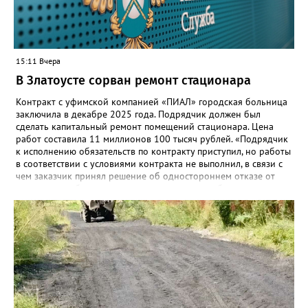
этом случае переход на ТОР станет вообще незаметным.
15:11 Вчера
В Златоусте сорван ремонт стационара
Контракт с уфимской компанией «ПИАЛ» городская больница
заключила в декабре 2025 года. Подрядчик должен был
сделать капитальный ремонт помещений стационара. Цена
работ составила 11 миллионов 100 тысяч рублей. «Подрядчик
к исполнению обязательств по контракту приступил, но работы
в соответствии с условиями контракта не выполнил, в связи с
чем заказчик принял решение об одностороннем отказе от
исполнения обязательств по контракту», – сообщили в
Челябинском УФАС. Антимонопольная служба приняла
решение включить ООО «ПИАЛ» в реестр недобросовестных
поставщиков. В чёрном списке уфимский подрядчик будет два
года.