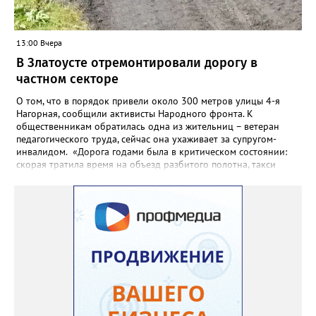
13:00 Вчера
В Златоусте отремонтировали дорогу в
частном секторе
О том, что в порядок привели около 300 метров улицы 4-я
Нагорная, сообщили активисты Народного фронта. К
общественникам обратилась одна из жительниц – ветеран
педагогического труда, сейчас она ухаживает за супругом-
инвалидом. «Дорога годами была в критическом состоянии:
скорая тратила время на объезд разбитого полотна, такси
порой отказывались пробираться к домам, щадя подвеску, а
однажды реанимация не смогла добраться до больного.
Жители писали в администрацию города и другие инстанции,
пытались ремонтировать дорогу своими силами – всё тщетно»,
– рассказали в ОНФ. Общественники подчеркнули: именно
они добились, чтобы участок разровняли и отсыпали. Для
этого потребовалось обратиться в мэрию Златоуста.