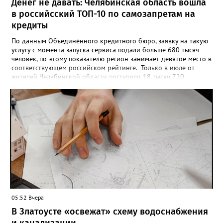
Денег не давать: Челябинская область вошла
в российсский ТОП-10 по самозапретам на
кредиты
По данным Объединённого кредитного бюро, заявку на такую
услугу с момента запуска сервиса подали больше 680 тысяч
человек, по этому показателю регион занимает девятое место в
соответствующем российском рейтинге. Только в июле от
жителей Челябинской области поступило 18 тысяч 720
заявлений на установку ограничений и около 6700 — на их
снятие. В целом не давать им взаймы сегодня просят 543 с
лишним тысячи человек. Почти 89 тысяч за это время решили
запрет отозвать. При этом, утверждают аналитики бюро,
примерно каждый пятый из тех, кто установил самозапрет,
никогда кредиты не брал, столько же погасили долги недавно,
а больше половины имеют долговые обязательства сейчас.
05:52 Вчера
В Златоусте «освежат» схему водоснабжения
и канализации