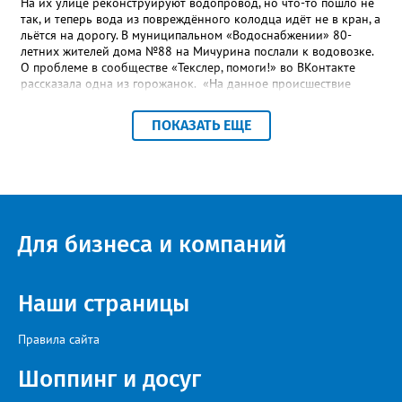
На их улице реконструируют водопровод, но что-то пошло не
так, и теперь вода из повреждённого колодца идёт не в кран, а
льётся на дорогу. В муниципальном «Водоснабжении» 80-
летних жителей дома №88 на Мичурина послали к водовозке.
О проблеме в сообществе «Текслер, помоги!» во ВКонтакте
рассказала одна из горожанок. «На данное происшествие
аварийная бригада до сих пор не приехала, и по словам
гл.инженера Шепелева А.Н. из обслуживающей организации
ПОКАЗАТЬ ЕЩЕ
МУП ЗГО "Златоустовское Водоснабжение" ул. Островского, 7,
никакие работы по восстановлению подачи воды в дом
проводиться не будут. Вот уже шесть дней пенсионеры без
воды!», - пишет возмущённая женщина (стиль, орфография и
пунктуация авторские). Под обращением есть комментарий
пользователя под ником Olga Vyacheslavovna. Она сообщает:
сейчас МУП «Водоснабжение» ведёт реконструкцию сетей в
Для бизнеса и компаний
посёлке и работать приходится в сложных условиях горной
местности. «К сожалению, в процессе бурения иногда
выявляются или случайно повреждаются существующие вводы
малого диаметра, - отмечает Olga Vyacheslavovna. - Зачастую
Наши страницы
такие вводы не отражены в исполнительной документации
либо проходят в непосредственной близости от трассы
Правила сайта
строительства. Каждый подобный случай требует отдельного
обследования и последующего восстановления. Несмотря на
Шоппинг и досуг
возникающие сложности, предприятие ежедневно
обеспечивает жителей питьевой водой. Подвоз воды