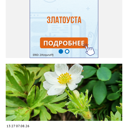
садовод советует сразу убрать семена в холодильник на два
месяца, а место посадки - мульчировать мелкой корой. Семена
самосевом в ней отлично прорастают. Если иногда срезать
сухие цветы и стряхивать семена вокруг куртины, лаванда
весной прорастет сама. Ещё один секрет – этот символ
Прованса не любит «вкусную» почву. Добавляйте в посадочную
яму гравий и песок – требуется хороший дренаж. В первый год
Екатерина рекомендует цветы убирать, чтобы силы куста
пошли на наращивание корневой системы. А со второго года
пусть лаванда цветёт во всю силу! Фото: Екатерина Бойко,
специально для «Златоуст.инфо». Обсуждение новости здесь
ВКОНТАКТЕ https://vk.com/newszlatoust74
13:27 07.08.26