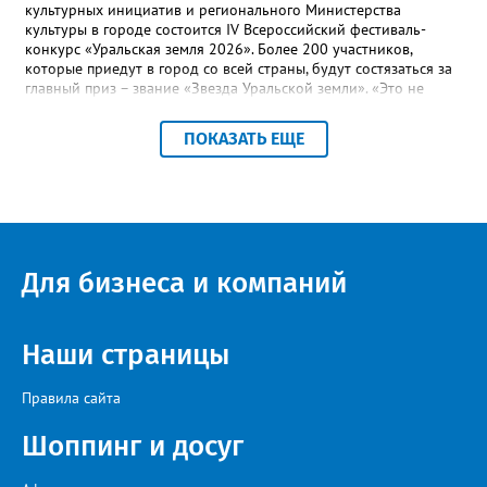
культурных инициатив и регионального Министерства
культуры в городе состоится IV Всероссийский фестиваль-
конкурс «Уральская земля 2026». Более 200 участников,
которые приедут в город со всей страны, будут состязаться за
главный приз – звание «Звезда Уральской земли». «Это не
просто конкурс, а четыре дня живого творчества:
прослушивания участников, мастер-классы от ведущих
ПОКАЗАТЬ ЕЩЕ
наставников, выступления победителей прошлых лет и
приглашённых артистов», - сообщает оргкомитет. Вход на все
фестивальные мероприятия будет свободным. В 2025 году в
фестивале участвовали 26 финалистов из городов
Челябинской, Свердловской, Курганской, Оренбургской
областей, Ханты-Мансийского автономного округа и
Республики Башкортостан. Приглашённой звездой стал
Для бизнеса и компаний
идейный вдохновитель, организатор фестиваля, эстрадный
певец, победитель главного патриотического конкурса страны
«Солдатский конверт», лауреат премии в области культуры и
искусства «Золотая лира», участник телевизионных проектов
Наши страницы
на Первом канале, обладатель звания «Голос страны» Алексей
Ковин.
Правила сайта
Шоппинг и досуг