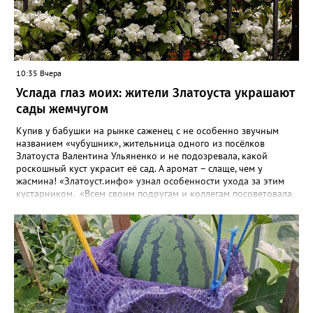
10:35 Вчера
Услада глаз моих: жители Златоуста украшают
сады жемчугом
Купив у бабушки на рынке саженец с не особенно звучным
названием «чубушник», жительница одного из посёлков
Златоуста Валентина Ульяненко и не подозревала, какой
роскошный куст украсит её сад. А аромат – слаще, чем у
жасмина! «Златоуст.инфо» узнал особенности ухода за этим
кустарником. «Всем своим подругам и коллегам посоветовала
непременно посадить чубушник, и его становится в нашем
городе всё больше, - рассказала нашему порталу Валентина. – У
меня растёт, на мой взгляд, самый красивый сорт – «Жемчуг».
Моему кусту (на фото) четыре года, достаточно компактный.
Махровые цветки - диаметром шесть сантиметров. Цветёт в
июле не менее трёх недель. Oчень ароматный, что редко
встречается у сортовых особeй. Не бойтесь подстригать - он
это любит. Если не знаете, чем украсить свой сад, сажайте
чубушник, не пожалеете!». «Жемчужные» цветы Валентина