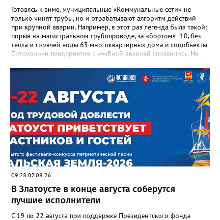
Готовясь к зиме, муниципальные «Коммунальные сети» не
только чинят трубы, но и отрабатывают алгоритм действий
при крупной аварии. Например, в этот раз легенда была такой:
порыв на магистральном трубопроводе, за «бортом» -10, без
тепла и горячей воды 63 многоквартирных дома и соцобъекты.
Сотрудники предприятия с учебной аварией справились. Но
участвовавшие в тренировке представители Госжилинспекции
отметили и недочёты. «Например, управляющие компании
несвоевременно приняли меры для предотвращения
“перемерзания” общей домовой тепловой сети
многоквартирного дома, отсутствовало взаимодействие с
ресурсоснабжающей организацией, ЕДДС и иными службами»,
— сообщила начальник Главного управления ГЖИ Ирина
Настенко. В следующий раз, рекомендовали в
Госжилинспекции, службы должны действовать слаженно. И
оперативно делиться информацией со всеми
заинтересованными – от поставщика тепла до конечных
потребителей.
09:28 07.08.26
В Златоусте в конце августа соберутся
лучшие исполнители
С 19 по 22 августа при поддержке Президентского фонда