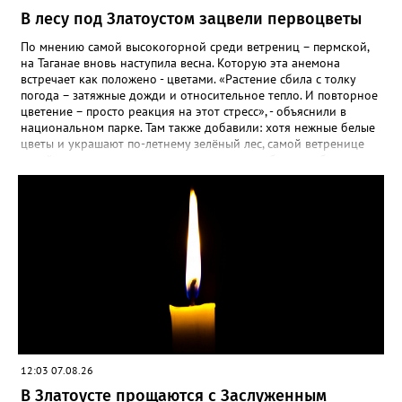
В лесу под Златоустом зацвели первоцветы
По мнению самой высокогорной среди ветрениц – пермской,
на Таганае вновь наступила весна. Которую эта анемона
встречает как положено - цветами. «Растение сбила с толку
погода – затяжные дожди и относительное тепло. И повторное
цветение – просто реакция на этот стресс», - объяснили в
национальном парке. Там также добавили: хотя нежные белые
цветы и украшают по-летнему зелёный лес, самой ветренице
такой «рецидив» пользы не приносит, а наоборот, забирает
силы перед долгой зимовкой.
12:03 07.08.26
В Златоусте прощаются с Заслуженным