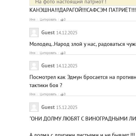
На фото настоящий патриот !
КАНЭШНА!!!ДАРАГОЙ!!!САФСЭМ ПАТРИЁТ!!
Имя
Цитировать
0
Guest
14.12.2025
Молодец..Народ злой у нас, радоваться чу
Имя
Цитировать
0
Guest
14.12.2025
Посмотрел как Эдмун бросается на против
тактики боя ?
Имя
Цитировать
0
Guest
15.12.2025
"ОНИ ДОЛМУ ЛЮБЯТ С ВИНОГРАДНЫМИ ЛИ
А долма с другими листьями и не бывает !!!