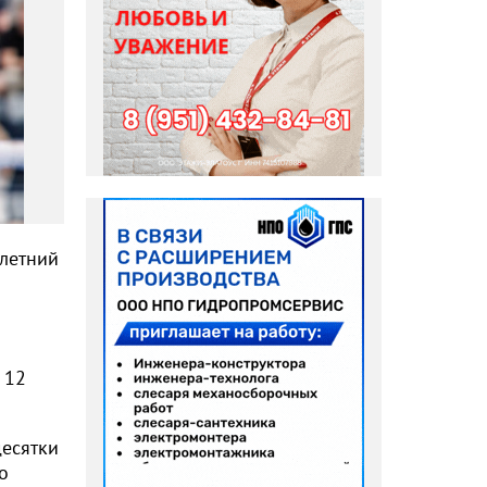
-летний
 12
есятки
о