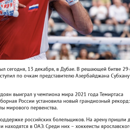
л сегодня, 13 декабря, в Дубае. В решающей битве 29
уступил по очкам представителю Азербайджана Субхану
удоян выиграл у чемпиона мира 2021 года Темиртаса
ь сборная России установила новый грандиозный рекорд:
лы мирового первенства.
ддержке российских болельщиков. На арену пришли д
ни находятся в ОАЭ. Среди них – хоккеисты ярославског