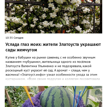
10:35 Сегодня
Услада глаз моих: жители Златоуста украшают
сады жемчугом
Купив у бабушки на рынке саженец с не особенно звучным
названием «чубушник», жительница одного из посёлков
Златоуста Валентина Ульяненко и не подозревала, какой
роскошный куст украсит её сад. А аромат – слаще, чем у
жасмина! «Златоуст.инфо» узнал особенности ухода за этим
кустарником. «Всем своим подругам и коллегам посоветовала
непременно посадить чубушник, и его становится в нашем
городе всё больше, - рассказала нашему порталу Валентина. – У
меня растёт, на мой взгляд, самый красивый сорт – «Жемчуг».
Моему кусту (на фото) четыре года, достаточно компактный.
Махровые цветки - диаметром шесть сантиметров. Цветёт в
июле не менее трёх недель. Oчень ароматный, что редко