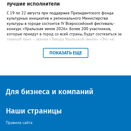
лучшие исполнители
С 19 по 22 августа при поддержке Президентского фонда
культурных инициатив и регионального Министерства
культуры в городе состоится IV Всероссийский фестиваль-
конкурс «Уральская земля 2026». Более 200 участников,
которые приедут в город со всей страны, будут состязаться за
главный приз – звание «Звезда Уральской земли». «Это не
просто конкурс, а четыре дня живого творчества:
прослушивания участников, мастер-классы от ведущих
ПОКАЗАТЬ ЕЩЕ
наставников, выступления победителей прошлых лет и
приглашённых артистов», - сообщает оргкомитет. Вход на все
фестивальные мероприятия будет свободным. В 2025 году в
фестивале участвовали 26 финалистов из городов
Челябинской, Свердловской, Курганской, Оренбургской
областей, Ханты-Мансийского автономного округа и
Республики Башкортостан. Приглашённой звездой стал
Для бизнеса и компаний
идейный вдохновитель, организатор фестиваля, эстрадный
певец, победитель главного патриотического конкурса страны
«Солдатский конверт», лауреат премии в области культуры и
искусства «Золотая лира», участник телевизионных проектов
Наши страницы
на Первом канале, обладатель звания «Голос страны» Алексей
Ковин.
Правила сайта