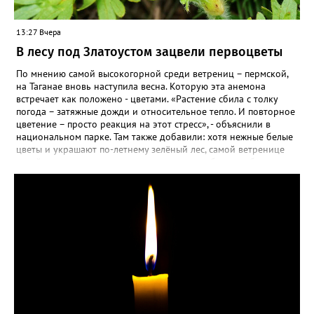
13:27 Вчера
В лесу под Златоустом зацвели первоцветы
По мнению самой высокогорной среди ветрениц – пермской,
на Таганае вновь наступила весна. Которую эта анемона
встречает как положено - цветами. «Растение сбила с толку
погода – затяжные дожди и относительное тепло. И повторное
цветение – просто реакция на этот стресс», - объяснили в
национальном парке. Там также добавили: хотя нежные белые
цветы и украшают по-летнему зелёный лес, самой ветренице
такой «рецидив» пользы не приносит, а наоборот, забирает
силы перед долгой зимовкой.