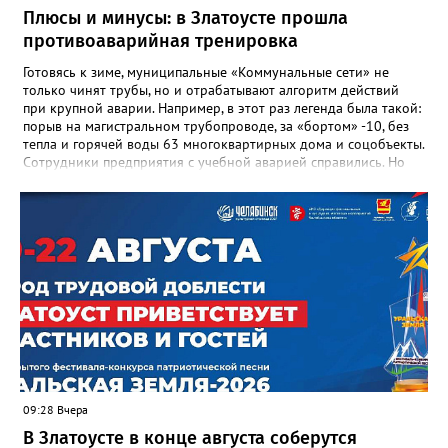
награды и документы, но и работающий, живой механизм
Плюсы и минусы: в Златоусте прошла
школы, который продолжает жить её принципами», - говорится
противоаварийная тренировка
в некрологе.
Готовясь к зиме, муниципальные «Коммунальные сети» не
только чинят трубы, но и отрабатывают алгоритм действий
при крупной аварии. Например, в этот раз легенда была такой:
порыв на магистральном трубопроводе, за «бортом» -10, без
тепла и горячей воды 63 многоквартирных дома и соцобъекты.
Сотрудники предприятия с учебной аварией справились. Но
участвовавшие в тренировке представители Госжилинспекции
отметили и недочёты. «Например, управляющие компании
несвоевременно приняли меры для предотвращения
“перемерзания” общей домовой тепловой сети
многоквартирного дома, отсутствовало взаимодействие с
ресурсоснабжающей организацией, ЕДДС и иными службами»,
— сообщила начальник Главного управления ГЖИ Ирина
Настенко. В следующий раз, рекомендовали в
Госжилинспекции, службы должны действовать слаженно. И
оперативно делиться информацией со всеми
заинтересованными – от поставщика тепла до конечных
потребителей.
09:28 Вчера
В Златоусте в конце августа соберутся