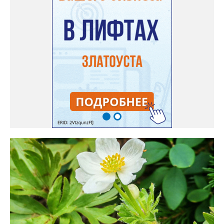
Только она хорошо зимует без укрытия. Всхожесть оказалась
на удивление хорошей: из пяти семян из каждой пачки четыре
взошли даже без стратификации. После покупки (по весне)
садовод советует сразу убрать семена в холодильник на два
месяца, а место посадки - мульчировать мелкой корой. Семена
самосевом в ней отлично прорастают. Если иногда срезать
сухие цветы и стряхивать семена вокруг куртины, лаванда
весной прорастет сама. Ещё один секрет – этот символ
Прованса не любит «вкусную» почву. Добавляйте в посадочную
яму гравий и песок – требуется хороший дренаж. В первый год
Екатерина рекомендует цветы убирать, чтобы силы куста
пошли на наращивание корневой системы. А со второго года
пусть лаванда цветёт во всю силу! Фото: Екатерина Бойко,
специально для «Златоуст.инфо». Обсуждение новости здесь
ВКОНТАКТЕ https://vk.com/newszlatoust74