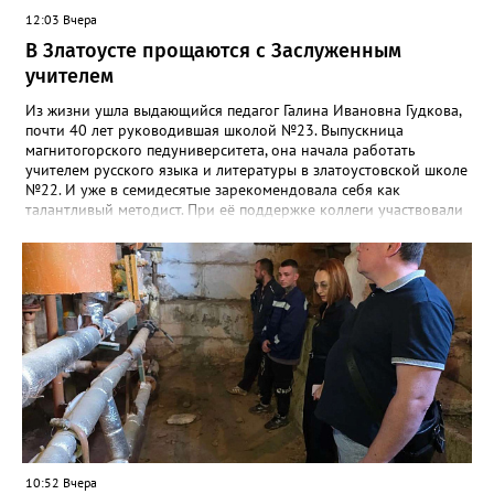
12:03 Вчера
В Златоусте прощаются с Заслуженным
учителем
Из жизни ушла выдающийся педагог Галина Ивановна Гудкова,
почти 40 лет руководившая школой №23. Выпускница
магнитогорского педуниверситета, она начала работать
учителем русского языка и литературы в златоустовской школе
№22. И уже в семидесятые зарекомендовала себя как
талантливый методист. При её поддержке коллеги участвовали
в профессиональных конкурсах и добивались успехов.
«Благодаря её мудрому руководству в школе сформировался
сильный педагогический коллектив, объединённый общими
ценностями и любовью к своему делу. Для многих Галина
Ивановна навсегда останется не только талантливым
руководителем, но и настоящим Учителем с большой буквы», -
говорится в сообществе школы №23 во ВКонтакте. Свои
соболезнования семье Галины Ивановны выразил глава
Златоуста Олег Решетников. «Её вклад зафиксирован в
важнейших документах школы, но главное - он остался в
людях: в тех учителях, которых она поддержала, в тех
учениках, которых она вдохновила. Заслуженный учитель РФ,
«Отличник народного просвещения», обладатель медали «За
10:52 Вчера
доблестный труд», Галина Ивановна оставила не только