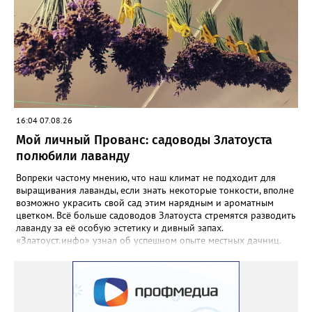
кило вызрел. Чтобы не оборвал плеть, подвешиваю своих
полосатиков в сетках из-под овощей или авоськах,
подкармливаю. Не терпится попробовать!». Опытные
бахчеводы из южных регионов в соцсетях посоветовали нашей
землячке: арбуз будет созревшим не раньше, чем с его кожуры
пропадет матовость (станет глянцевым). По срокам опыления
норма зрелости для «Коккоро» - не менее 42 дней от завязи
размером с грецкий орех. Екатерина выяснила у знающих
людей и причину своих неудач – её сеянцы не опылялись, и это
16:04 07.08.26
нужно было делать самостоятельно. «Мужской» цветочек для
этого прикладывают к «женскому» - тычинку к пестику. Фото:
Мой личный Прованс: садоводы Златоуста
Екатерина Громова, специально для «Златоуст.инфо».
полюбили лаванду
Обсуждение новости здесь
ВКОНТАКТЕ https://vk.com/newszlatoust74
Вопреки частому мнению, что наш климат не подходит для
выращивания лаванды, если знать некоторые тонкости, вполне
возможно украсить свой сад этим нарядным и ароматным
цветком. Всё больше садоводов Златоуста стремятся разводить
лаванду за её особую эстетику и дивный запах.
«Златоуст.инфо» узнал об успешном опыте местных дачниц.
«Я вырастила лаванду нежно-сиреневого красивого цвета из
семян (на фото), - отметила «Златоуст.инфо» хозяйка частного
дома Екатерина Бойко. – Посадила вдоль забора, потому что
низины этот цветок не любит. Вот уже второй год растет и
радует меня. Соседи просят саженцы: аромат и до них