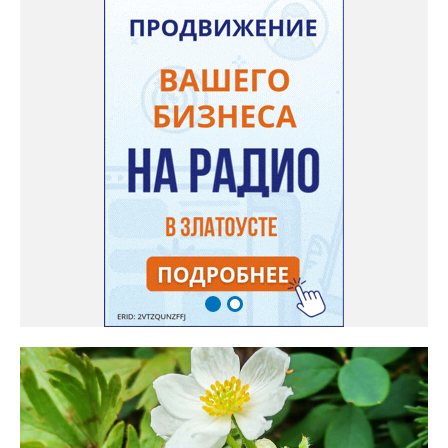
доносится. В конце лета собираю лаванду в пучки, сушу –
получаются букеты и саше одновременно. Лаванда широко
используется и в кулинарии». Семена, отметила собеседница
нашего портала, у неё были сорта «Вознесенская узколистная».
Только она хорошо зимует без укрытия. Всхожесть оказалась
на удивление хорошей: из пяти семян из каждой пачки четыре
взошли даже без стратификации. После покупки (по весне)
садовод советует сразу убрать семена в холодильник на два
месяца, а место посадки - мульчировать мелкой корой. Семена
самосевом в ней отлично прорастают. Если иногда срезать
сухие цветы и стряхивать семена вокруг куртины, лаванда
весной прорастет сама. Ещё один секрет – этот символ
Прованса не любит «вкусную» почву. Добавляйте в посадочную
яму гравий и песок – требуется хороший дренаж. В первый год
Екатерина рекомендует цветы убирать, чтобы силы куста
пошли на наращивание корневой системы. А со второго года
пусть лаванда цветёт во всю силу! Фото: Екатерина Бойко,
специально для «Златоуст.инфо». Обсуждение новости здесь
ВКОНТАКТЕ https://vk.com/newszlatoust74