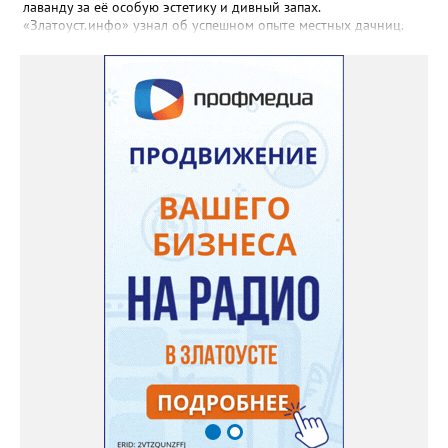
лаванду за её особую эстетику и дивный запах.
«Златоуст.инфо» узнал об успешном опыте местных дачниц.
«Я вырастила лаванду нежно-сиреневого красивого цвета из
семян (на фото), - отметила «Златоуст.инфо» хозяйка частного
дома Екатерина Бойко. – Посадила вдоль забора, потому что
низины этот цветок не любит. Вот уже второй год растет и
радует меня. Соседи просят саженцы: аромат и до них
доносится. В конце лета собираю лаванду в пучки, сушу –
получаются букеты и саше одновременно. Лаванда широко
используется и в кулинарии». Семена, отметила собеседница
нашего портала, у неё были сорта «Вознесенская узколистная».
Только она хорошо зимует без укрытия. Всхожесть оказалась
на удивление хорошей: из пяти семян из каждой пачки четыре
взошли даже без стратификации. После покупки (по весне)
садовод советует сразу убрать семена в холодильник на два
месяца, а место посадки - мульчировать мелкой корой. Семена
самосевом в ней отлично прорастают. Если иногда срезать
сухие цветы и стряхивать семена вокруг куртины, лаванда
весной прорастет сама. Ещё один секрет – этот символ
Прованса не любит «вкусную» почву. Добавляйте в посадочную
яму гравий и песок – требуется хороший дренаж. В первый год
Екатерина рекомендует цветы убирать, чтобы силы куста
пошли на наращивание корневой системы. А со второго года
пусть лаванда цветёт во всю силу! Фото: Екатерина Бойко,
специально для «Златоуст.инфо». Обсуждение новости здесь