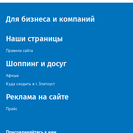
Челябинской, Свердловской, Курганской, Оренбургской
областей, Ханты-Мансийского автономного округа и
Республики Башкортостан. Приглашённой звездой стал
Для бизнеса и компаний
идейный вдохновитель, организатор фестиваля, эстрадный
певец, победитель главного патриотического конкурса страны
«Солдатский конверт», лауреат премии в области культуры и
искусства «Золотая лира», участник телевизионных проектов
Наши страницы
на Первом канале, обладатель звания «Голос страны» Алексей
Ковин.
Правила сайта
Шоппинг и досуг
Афиша
Куда сходить в г. Златоуст
Реклама на сайте
Прайс
Присоединяйтесь к нам