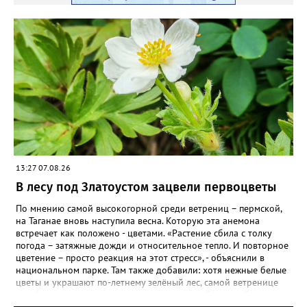
ВКОНТАКТЕ https://vk.com/newszlatoust74
13:27 07.08.26
В лесу под Златоустом зацвели первоцветы
По мнению самой высокогорной среди ветрениц – пермской,
на Таганае вновь наступила весна. Которую эта анемона
встречает как положено - цветами. «Растение сбила с толку
погода – затяжные дожди и относительное тепло. И повторное
цветение – просто реакция на этот стресс», - объяснили в
национальном парке. Там также добавили: хотя нежные белые
цветы и украшают по-летнему зелёный лес, самой ветренице
такой «рецидив» пользы не приносит, а наоборот, забирает
силы перед долгой зимовкой.