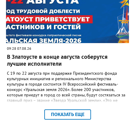
многоквартирного дома, отсутствовало взаимодействие с
ресурсоснабжающей организацией, ЕДДС и иными службами»,
— сообщила начальник Главного управления ГЖИ Ирина
Настенко. В следующий раз, рекомендовали в
Госжилинспекции, службы должны действовать слаженно. И
оперативно делиться информацией со всеми
заинтересованными – от поставщика тепла до конечных
потребителей.
09:28 07.08.26
В Златоусте в конце августа соберутся
лучшие исполнители
С 19 по 22 августа при поддержке Президентского фонда
культурных инициатив и регионального Министерства
культуры в городе состоится IV Всероссийский фестиваль-
конкурс «Уральская земля 2026». Более 200 участников,
которые приедут в город со всей страны, будут состязаться за
главный приз – звание «Звезда Уральской земли». «Это не
просто конкурс, а четыре дня живого творчества:
прослушивания участников, мастер-классы от ведущих
ПОКАЗАТЬ ЕЩЕ
наставников, выступления победителей прошлых лет и
приглашённых артистов», - сообщает оргкомитет. Вход на все
фестивальные мероприятия будет свободным. В 2025 году в
фестивале участвовали 26 финалистов из городов