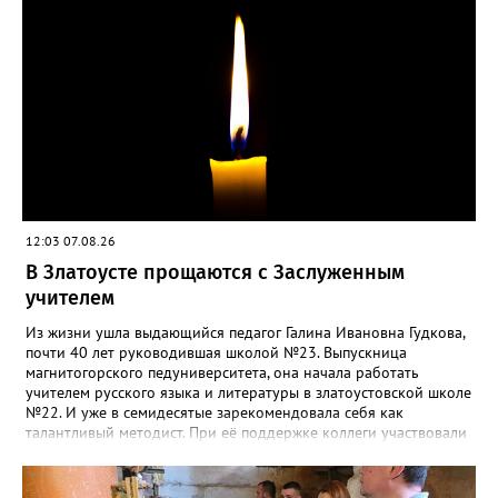
12:03 07.08.26
В Златоусте прощаются с Заслуженным
учителем
Из жизни ушла выдающийся педагог Галина Ивановна Гудкова,
почти 40 лет руководившая школой №23. Выпускница
магнитогорского педуниверситета, она начала работать
учителем русского языка и литературы в златоустовской школе
№22. И уже в семидесятые зарекомендовала себя как
талантливый методист. При её поддержке коллеги участвовали
в профессиональных конкурсах и добивались успехов.
«Благодаря её мудрому руководству в школе сформировался
сильный педагогический коллектив, объединённый общими