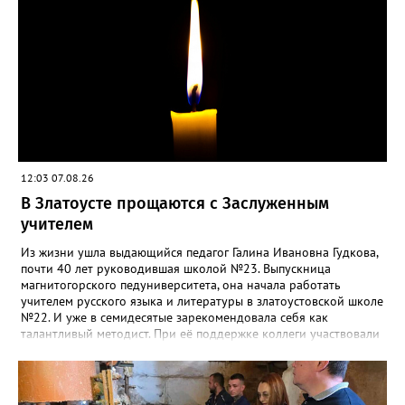
12:03 07.08.26
В Златоусте прощаются с Заслуженным
учителем
Из жизни ушла выдающийся педагог Галина Ивановна Гудкова,
почти 40 лет руководившая школой №23. Выпускница
магнитогорского педуниверситета, она начала работать
учителем русского языка и литературы в златоустовской школе
№22. И уже в семидесятые зарекомендовала себя как
талантливый методист. При её поддержке коллеги участвовали
в профессиональных конкурсах и добивались успехов.
«Благодаря её мудрому руководству в школе сформировался
сильный педагогический коллектив, объединённый общими
ценностями и любовью к своему делу. Для многих Галина