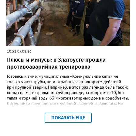
Ивановна навсегда останется не только талантливым
руководителем, но и настоящим Учителем с большой буквы», -
говорится в сообществе школы №23 во ВКонтакте. Свои
соболезнования семье Галины Ивановны выразил глава
Златоуста Олег Решетников. «Её вклад зафиксирован в
важнейших документах школы, но главное - он остался в
людях: в тех учителях, которых она поддержала, в тех
учениках, которых она вдохновила. Заслуженный учитель РФ,
«Отличник народного просвещения», обладатель медали «За
10:52 07.08.26
доблестный труд», Галина Ивановна оставила не только
награды и документы, но и работающий, живой механизм
Плюсы и минусы: в Златоусте прошла
школы, который продолжает жить её принципами», - говорится
противоаварийная тренировка
в некрологе.
Готовясь к зиме, муниципальные «Коммунальные сети» не
только чинят трубы, но и отрабатывают алгоритм действий
при крупной аварии. Например, в этот раз легенда была такой:
порыв на магистральном трубопроводе, за «бортом» -10, без
тепла и горячей воды 63 многоквартирных дома и соцобъекты.
Сотрудники предприятия с учебной аварией справились. Но
участвовавшие в тренировке представители Госжилинспекции
отметили и недочёты. «Например, управляющие компании
ПОКАЗАТЬ ЕЩЕ
несвоевременно приняли меры для предотвращения
“перемерзания” общей домовой тепловой сети
многоквартирного дома, отсутствовало взаимодействие с