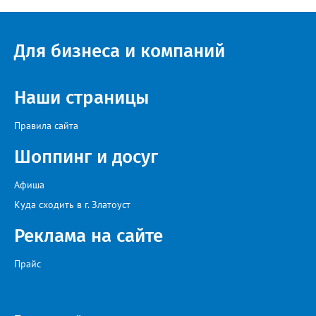
ресурсоснабжающей организацией, ЕДДС и иными службами»,
— сообщила начальник Главного управления ГЖИ Ирина
Настенко. В следующий раз, рекомендовали в
Госжилинспекции, службы должны действовать слаженно. И
Для бизнеса и компаний
оперативно делиться информацией со всеми
заинтересованными – от поставщика тепла до конечных
потребителей.
Наши страницы
Правила сайта
Шоппинг и досуг
Афиша
Куда сходить в г. Златоуст
Реклама на сайте
Прайс