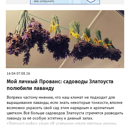
16:04 07.08.26
Мой личный Прованс: садоводы Златоуста
полюбили лаванду
Вопреки частому мнению, что наш климат не подходит для
выращивания лаванды, если знать некоторые тонкости, вполне
возможно украсить свой сад этим нарядным и ароматным
цветком. Всё больше садоводов Златоуста стремятся разводить
лаванду за её особую эстетику и дивный запах.
«Златоуст.инфо» узнал об успешном опыте местных дачниц.
«Я вырастила лаванду нежно-сиреневого красивого цвета из