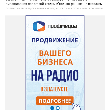
выращивания полосатой ягоды. «Сколько раньше не пыталась
полакомиться пусть маленьким, но своим арбузиком, всё мимо:
вырастали до размера бобов и отваливались, - поделилась со
«Златоуст.инфо» садовод. – В этом году посадила сорт так
называемых северных арбузов – «Юлия», а также «Коккоро»
(он жёлтый и, говорят, очень сладкий). Вот уже первый на пару
кило вызрел. Чтобы не оборвал плеть, подвешиваю своих
полосатиков в сетках из-под овощей или авоськах,
подкармливаю. Не терпится попробовать!». Опытные
бахчеводы из южных регионов в соцсетях посоветовали нашей
землячке: арбуз будет созревшим не раньше, чем с его кожуры
пропадет матовость (станет глянцевым). По срокам опыления
норма зрелости для «Коккоро» - не менее 42 дней от завязи
размером с грецкий орех. Екатерина выяснила у знающих
людей и причину своих неудач – её сеянцы не опылялись, и это
нужно было делать самостоятельно. «Мужской» цветочек для
этого прикладывают к «женскому» - тычинку к пестику. Фото:
Екатерина Громова, специально для «Златоуст.инфо».
Обсуждение новости здесь
ВКОНТАКТЕ https://vk.com/newszlatoust74