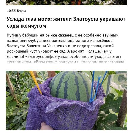
10:35 Вчера
Услада глаз моих: жители Златоуста украшают
сады жемчугом
Купив у бабушки на рынке саженец с не особенно звучным
названием «чубушник», жительница одного из посёлков
Златоуста Валентина Ульяненко и не подозревала, какой
роскошный куст украсит её сад. А аромат – слаще, чем у
жасмина! «Златоуст.инфо» узнал особенности ухода за этим
кустарником. «Всем своим подругам и коллегам посоветовала
непременно посадить чубушник, и его становится в нашем
городе всё больше, - рассказала нашему порталу Валентина. – У
меня растёт, на мой взгляд, самый красивый сорт – «Жемчуг».
Моему кусту (на фото) четыре года, достаточно компактный.
Махровые цветки - диаметром шесть сантиметров. Цветёт в
июле не менее трёх недель. Oчень ароматный, что редко
встречается у сортовых особeй. Не бойтесь подстригать - он
это любит. Если не знаете, чем украсить свой сад, сажайте
чубушник, не пожалеете!». «Жемчужные» цветы Валентина
сушит и зимой добавляет в чай. Следующей весной планирует
приобрести в питомнике ещё один сорт чубушника – «Зоя
Космодемьянская». Выбрала его по фото: понравилось, что
полураскрытые бутончики «Зои» похожи на круглые пуговки.