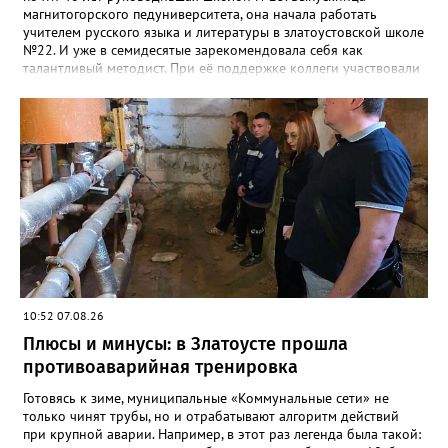
магнитогорского педуниверситета, она начала работать
учителем русского языка и литературы в златоустовской школе
№22. И уже в семидесятые зарекомендовала себя как
талантливый методист. При её поддержке коллеги участвовали
в профессиональных конкурсах и добивались успехов.
«Благодаря её мудрому руководству в школе сформировался
сильный педагогический коллектив, объединённый общими
ценностями и любовью к своему делу. Для многих Галина
Ивановна навсегда останется не только талантливым
руководителем, но и настоящим Учителем с большой буквы», -
говорится в сообществе школы №23 во ВКонтакте. Свои
соболезнования семье Галины Ивановны выразил глава
Златоуста Олег Решетников. «Её вклад зафиксирован в
важнейших документах школы, но главное - он остался в
людях: в тех учителях, которых она поддержала, в тех
учениках, которых она вдохновила. Заслуженный учитель РФ,
«Отличник народного просвещения», обладатель медали «За
10:52 07.08.26
доблестный труд», Галина Ивановна оставила не только
награды и документы, но и работающий, живой механизм
Плюсы и минусы: в Златоусте прошла
школы, который продолжает жить её принципами», - говорится
противоаварийная тренировка
в некрологе.
Готовясь к зиме, муниципальные «Коммунальные сети» не
только чинят трубы, но и отрабатывают алгоритм действий
при крупной аварии. Например, в этот раз легенда была такой: