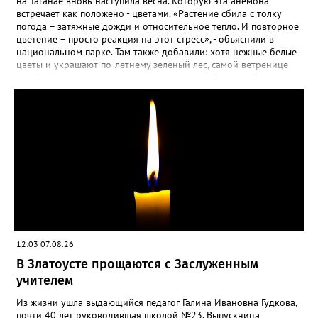
на Таганае вновь наступила весна. Которую эта анемона
встречает как положено - цветами. «Растение сбила с толку
погода – затяжные дожди и относительное тепло. И повторное
цветение – просто реакция на этот стресс», - объяснили в
национальном парке. Там также добавили: хотя нежные белые
цветы и украшают по-летнему зелёный лес, самой ветренице
такой «рецидив» пользы не приносит, а наоборот, забирает
силы перед долгой зимовкой.
12:03 07.08.26
В Златоусте прощаются с Заслуженным
учителем
Из жизни ушла выдающийся педагог Галина Ивановна Гудкова,
почти 40 лет руководившая школой №23. Выпускница