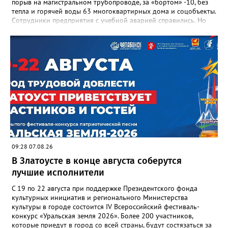
порыв на магистральном трубопроводе, за «бортом» -10, без
тепла и горячей воды 63 многоквартирных дома и соцобъекты.
Сотрудники предприятия с учебной аварией справились. Но
участвовавшие в тренировке представители Госжилинспекции
отметили и недочёты. «Например, управляющие компании
несвоевременно приняли меры для предотвращения
“перемерзания” общей домовой тепловой сети
многоквартирного дома, отсутствовало взаимодействие с
ресурсоснабжающей организацией, ЕДДС и иными службами»,
— сообщила начальник Главного управления ГЖИ Ирина
Настенко. В следующий раз, рекомендовали в
Госжилинспекции, службы должны действовать слаженно. И
оперативно делиться информацией со всеми
заинтересованными – от поставщика тепла до конечных
потребителей.
09:28 07.08.26
В Златоусте в конце августа соберутся
лучшие исполнители
С 19 по 22 августа при поддержке Президентского фонда
культурных инициатив и регионального Министерства
культуры в городе состоится IV Всероссийский фестиваль-
конкурс «Уральская земля 2026». Более 200 участников,
которые приедут в город со всей страны, будут состязаться за