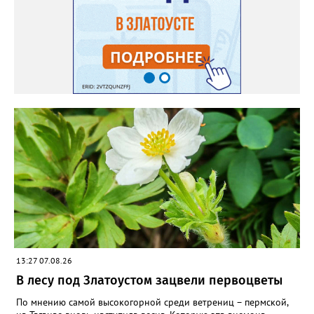
весной прорастет сама. Ещё один секрет – этот символ
Прованса не любит «вкусную» почву. Добавляйте в посадочную
яму гравий и песок – требуется хороший дренаж. В первый год
Екатерина рекомендует цветы убирать, чтобы силы куста
пошли на наращивание корневой системы. А со второго года
пусть лаванда цветёт во всю силу! Фото: Екатерина Бойко,
специально для «Златоуст.инфо». Обсуждение новости здесь
ВКОНТАКТЕ https://vk.com/newszlatoust74
13:27 07.08.26
В лесу под Златоустом зацвели первоцветы
По мнению самой высокогорной среди ветрениц – пермской,