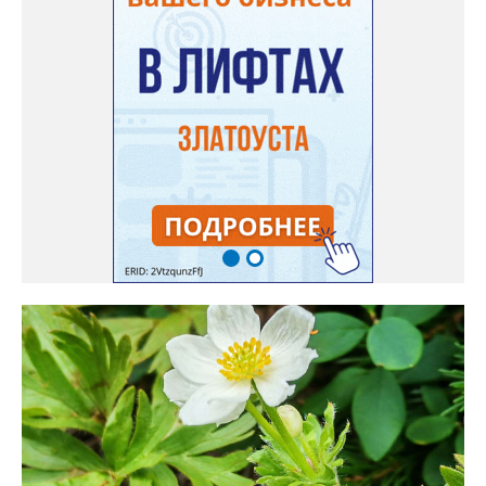
Только она хорошо зимует без укрытия. Всхожесть оказалась
на удивление хорошей: из пяти семян из каждой пачки четыре
взошли даже без стратификации. После покупки (по весне)
садовод советует сразу убрать семена в холодильник на два
месяца, а место посадки - мульчировать мелкой корой. Семена
самосевом в ней отлично прорастают. Если иногда срезать
сухие цветы и стряхивать семена вокруг куртины, лаванда
весной прорастет сама. Ещё один секрет – этот символ
Прованса не любит «вкусную» почву. Добавляйте в посадочную
яму гравий и песок – требуется хороший дренаж. В первый год
Екатерина рекомендует цветы убирать, чтобы силы куста
пошли на наращивание корневой системы. А со второго года
пусть лаванда цветёт во всю силу! Фото: Екатерина Бойко,
специально для «Златоуст.инфо». Обсуждение новости здесь
ВКОНТАКТЕ https://vk.com/newszlatoust74