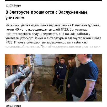
12:03 Вчера
В Златоусте прощаются с Заслуженным
учителем
Из жизни ушла выдающийся педагог Галина Ивановна Гудкова,
почти 40 лет руководившая школой №23. Выпускница
магнитогорского педуниверситета, она начала работать
учителем русского языка и литературы в златоустовской школе
№22. И уже в семидесятые зарекомендовала себя как
талантливый методист. При её поддержке коллеги участвовали
в профессиональных конкурсах и добивались успехов.
«Благодаря её мудрому руководству в школе сформировался
сильный педагогический коллектив, объединённый общими
ценностями и любовью к своему делу. Для многих Галина
Ивановна навсегда останется не только талантливым
руководителем, но и настоящим Учителем с большой буквы», -
говорится в сообществе школы №23 во ВКонтакте. Свои
соболезнования семье Галины Ивановны выразил глава
Златоуста Олег Решетников. «Её вклад зафиксирован в
важнейших документах школы, но главное - он остался в
людях: в тех учителях, которых она поддержала, в тех
учениках, которых она вдохновила. Заслуженный учитель РФ,
«Отличник народного просвещения», обладатель медали «За
10:52 Вчера
доблестный труд», Галина Ивановна оставила не только