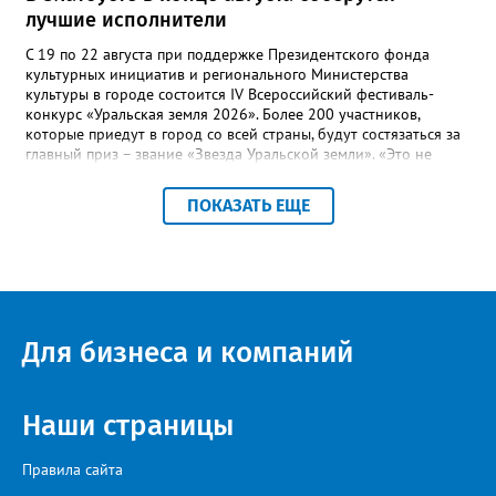
лучшие исполнители
С 19 по 22 августа при поддержке Президентского фонда
культурных инициатив и регионального Министерства
культуры в городе состоится IV Всероссийский фестиваль-
конкурс «Уральская земля 2026». Более 200 участников,
которые приедут в город со всей страны, будут состязаться за
главный приз – звание «Звезда Уральской земли». «Это не
просто конкурс, а четыре дня живого творчества:
прослушивания участников, мастер-классы от ведущих
ПОКАЗАТЬ ЕЩЕ
наставников, выступления победителей прошлых лет и
приглашённых артистов», - сообщает оргкомитет. Вход на все
фестивальные мероприятия будет свободным. В 2025 году в
фестивале участвовали 26 финалистов из городов
Челябинской, Свердловской, Курганской, Оренбургской
областей, Ханты-Мансийского автономного округа и
Республики Башкортостан. Приглашённой звездой стал
Для бизнеса и компаний
идейный вдохновитель, организатор фестиваля, эстрадный
певец, победитель главного патриотического конкурса страны
«Солдатский конверт», лауреат премии в области культуры и
искусства «Золотая лира», участник телевизионных проектов
Наши страницы
на Первом канале, обладатель звания «Голос страны» Алексей
Ковин.
Правила сайта