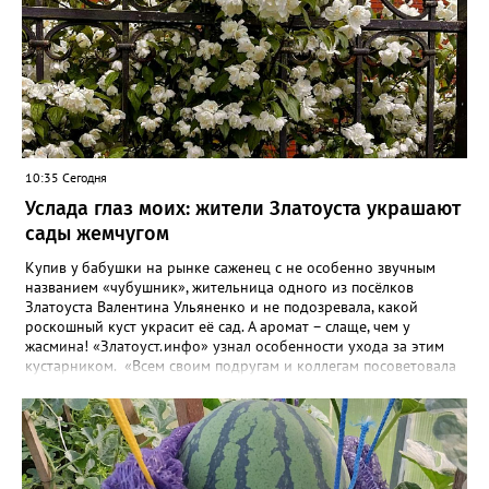
10:35 Сегодня
Услада глаз моих: жители Златоуста украшают
сады жемчугом
Купив у бабушки на рынке саженец с не особенно звучным
названием «чубушник», жительница одного из посёлков
Златоуста Валентина Ульяненко и не подозревала, какой
роскошный куст украсит её сад. А аромат – слаще, чем у
жасмина! «Златоуст.инфо» узнал особенности ухода за этим
кустарником. «Всем своим подругам и коллегам посоветовала
непременно посадить чубушник, и его становится в нашем
городе всё больше, - рассказала нашему порталу Валентина. – У
меня растёт, на мой взгляд, самый красивый сорт – «Жемчуг».
Моему кусту (на фото) четыре года, достаточно компактный.
Махровые цветки - диаметром шесть сантиметров. Цветёт в
июле не менее трёх недель. Oчень ароматный, что редко