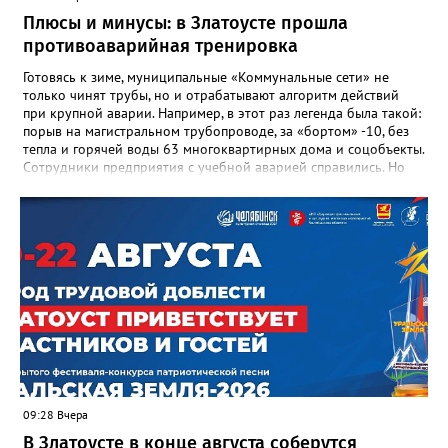
награды и документы, но и работающий, живой механизм
Плюсы и минусы: в Златоусте прошла
школы, который продолжает жить её принципами», - говорится
противоаварийная тренировка
в некрологе.
Готовясь к зиме, муниципальные «Коммунальные сети» не
только чинят трубы, но и отрабатывают алгоритм действий
при крупной аварии. Например, в этот раз легенда была такой:
порыв на магистральном трубопроводе, за «бортом» -10, без
тепла и горячей воды 63 многоквартирных дома и соцобъекты.
Сотрудники предприятия с учебной аварией справились. Но
участвовавшие в тренировке представители Госжилинспекции
отметили и недочёты. «Например, управляющие компании
несвоевременно приняли меры для предотвращения
“перемерзания” общей домовой тепловой сети
многоквартирного дома, отсутствовало взаимодействие с
ресурсоснабжающей организацией, ЕДДС и иными службами»,
— сообщила начальник Главного управления ГЖИ Ирина
Настенко. В следующий раз, рекомендовали в
Госжилинспекции, службы должны действовать слаженно. И
оперативно делиться информацией со всеми
заинтересованными – от поставщика тепла до конечных
потребителей.
09:28 Вчера
В Златоусте в конце августа соберутся