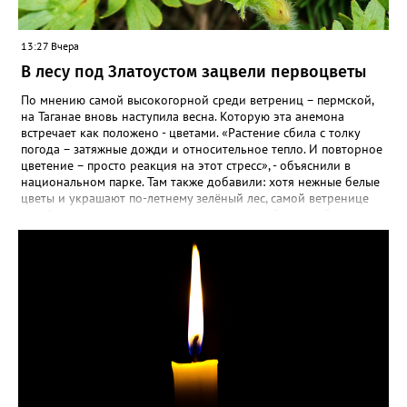
13:27 Вчера
В лесу под Златоустом зацвели первоцветы
По мнению самой высокогорной среди ветрениц – пермской,
на Таганае вновь наступила весна. Которую эта анемона
встречает как положено - цветами. «Растение сбила с толку
погода – затяжные дожди и относительное тепло. И повторное
цветение – просто реакция на этот стресс», - объяснили в
национальном парке. Там также добавили: хотя нежные белые
цветы и украшают по-летнему зелёный лес, самой ветренице
такой «рецидив» пользы не приносит, а наоборот, забирает
силы перед долгой зимовкой.