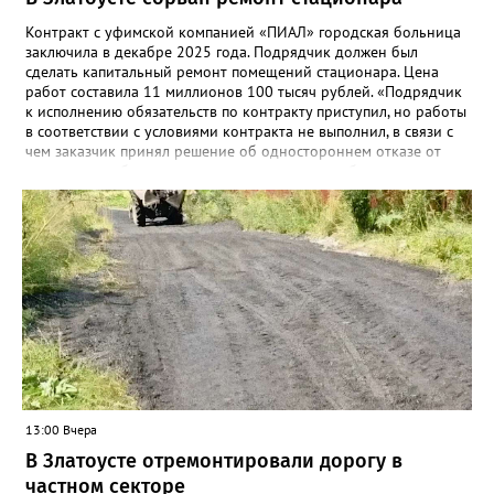
Контракт с уфимской компанией «ПИАЛ» городская больница
заключила в декабре 2025 года. Подрядчик должен был
сделать капитальный ремонт помещений стационара. Цена
работ составила 11 миллионов 100 тысяч рублей. «Подрядчик
к исполнению обязательств по контракту приступил, но работы
в соответствии с условиями контракта не выполнил, в связи с
чем заказчик принял решение об одностороннем отказе от
исполнения обязательств по контракту», – сообщили в
Челябинском УФАС. Антимонопольная служба приняла
решение включить ООО «ПИАЛ» в реестр недобросовестных
поставщиков. В чёрном списке уфимский подрядчик будет два
года.
13:00 Вчера
В Златоусте отремонтировали дорогу в
частном секторе