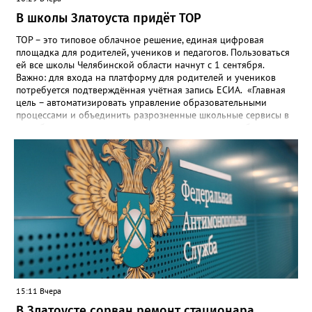
В школы Златоуста придёт ТОР
ТОР – это типовое облачное решение, единая цифровая
площадка для родителей, учеников и педагогов. Пользоваться
ей все школы Челябинской области начнут с 1 сентября.
Важно: для входа на платформу для родителей и учеников
потребуется подтверждённая учётная запись ЕСИА. «Главная
цель – автоматизировать управление образовательными
процессами и объединить разрозненные школьные сервисы в
одну безопасную государственную экосистему, - сообщили в
региональном министерстве образования. - Платформа ТОР
“Моя школа” объединит все школьные сервисы в единую
безопасную государственную экосистему. Предполагается, что
переход пройдёт максимально комфортно для пользователей».
Привычные функции - оценки, расписание, домашние задания,
связь с учителями, знакомые пользователям экосистемы
«Госуслуги Моя школа», не просто сохранятся, они будут
собраны в одном месте, подчеркнули в ведомстве. Причём в
этом случае переход на ТОР станет вообще незаметным.
15:11 Вчера
В Златоусте сорван ремонт стационара