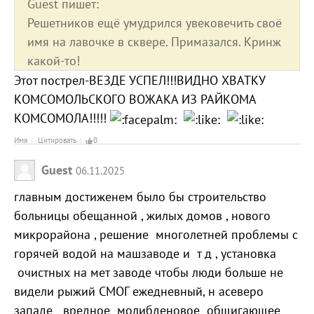
Guest пишет:
Решетников ещё умудрился увековечить своё
имя на лавочке в сквере. Примазался. Кринж
какой-то!
Этот пострел-ВЕЗДЕ УСПЕЛ!!!ВИДНО ХВАТКУ
КОМСОМОЛЬСКОГО ВОЖАКА ИЗ РАЙКОМА
КОМСОМОЛА!!!!!
Имя
Цитировать
0
Guest
06.11.2025
главным достиженем было бы строительство
больницы обещанной , жилых домов , нового
микрорайона , решение многолетней проблемы с
горячей водой на машзаводе и т д , установка
очистных на мет заводе чтобы люди больше не
видели рыжий СМОГ ежедневный, н асеверо
западе вредное молибденовое общигающее