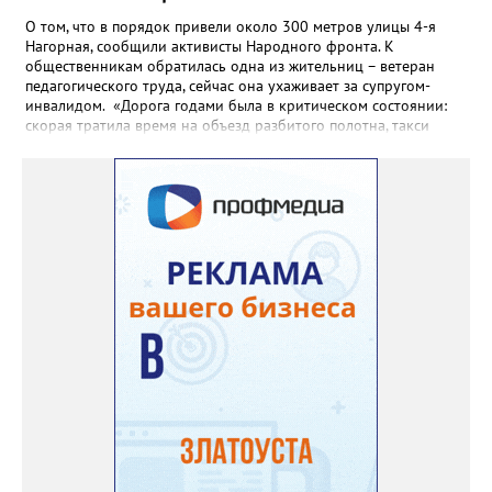
О том, что в порядок привели около 300 метров улицы 4-я
Нагорная, сообщили активисты Народного фронта. К
общественникам обратилась одна из жительниц – ветеран
педагогического труда, сейчас она ухаживает за супругом-
инвалидом. «Дорога годами была в критическом состоянии:
скорая тратила время на объезд разбитого полотна, такси
порой отказывались пробираться к домам, щадя подвеску, а
однажды реанимация не смогла добраться до больного.
Жители писали в администрацию города и другие инстанции,
пытались ремонтировать дорогу своими силами – всё тщетно»,
– рассказали в ОНФ. Общественники подчеркнули: именно
они добились, чтобы участок разровняли и отсыпали. Для
этого потребовалось обратиться в мэрию Златоуста.