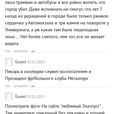
окна трамваи и автобусы и все равно вопить, что
город убит. Даже вспомнить не смогут, что лет 7
назад из украшений в городе было только ржавое
сердечко у Автовокзала и три камня на повороте у
Универмага, а уж какая там была пешеходная
зона… Нет более слепого, чем тот, кто не желает
видеть
Имя
Цитировать
0
Guest
07.11.2025
Пекарь в колледже служит воспитателем и
Президент футбольного клуба Металлург
Имя
Цитировать
0
Guest
07.11.2025
Посмотрите фото На сайте "любимый Златоуст" .
Там универмаг шикарный без рекламы и прочей