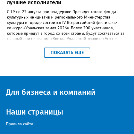
лучшие исполнители
С 19 по 22 августа при поддержке Президентского фонда
культурных инициатив и регионального Министерства
культуры в городе состоится IV Всероссийский фестиваль-
конкурс «Уральская земля 2026». Более 200 участников,
которые приедут в город со всей страны, будут состязаться за
главный приз – звание «Звезда Уральской земли». «Это не
просто конкурс, а четыре дня живого творчества:
прослушивания участников, мастер-классы от ведущих
ПОКАЗАТЬ ЕЩЕ
наставников, выступления победителей прошлых лет и
приглашённых артистов», - сообщает оргкомитет. Вход на все
фестивальные мероприятия будет свободным. В 2025 году в
фестивале участвовали 26 финалистов из городов
Челябинской, Свердловской, Курганской, Оренбургской
областей, Ханты-Мансийского автономного округа и
Республики Башкортостан. Приглашённой звездой стал
Для бизнеса и компаний
идейный вдохновитель, организатор фестиваля, эстрадный
певец, победитель главного патриотического конкурса страны
«Солдатский конверт», лауреат премии в области культуры и
искусства «Золотая лира», участник телевизионных проектов
Наши страницы
на Первом канале, обладатель звания «Голос страны» Алексей
Ковин.
Правила сайта