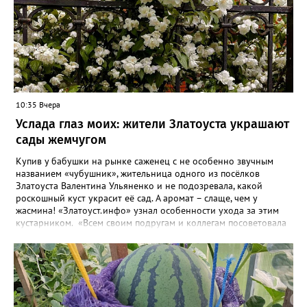
10:35 Вчера
Услада глаз моих: жители Златоуста украшают
сады жемчугом
Купив у бабушки на рынке саженец с не особенно звучным
названием «чубушник», жительница одного из посёлков
Златоуста Валентина Ульяненко и не подозревала, какой
роскошный куст украсит её сад. А аромат – слаще, чем у
жасмина! «Златоуст.инфо» узнал особенности ухода за этим
кустарником. «Всем своим подругам и коллегам посоветовала
непременно посадить чубушник, и его становится в нашем
городе всё больше, - рассказала нашему порталу Валентина. – У
меня растёт, на мой взгляд, самый красивый сорт – «Жемчуг».
Моему кусту (на фото) четыре года, достаточно компактный.
Махровые цветки - диаметром шесть сантиметров. Цветёт в
июле не менее трёх недель. Oчень ароматный, что редко