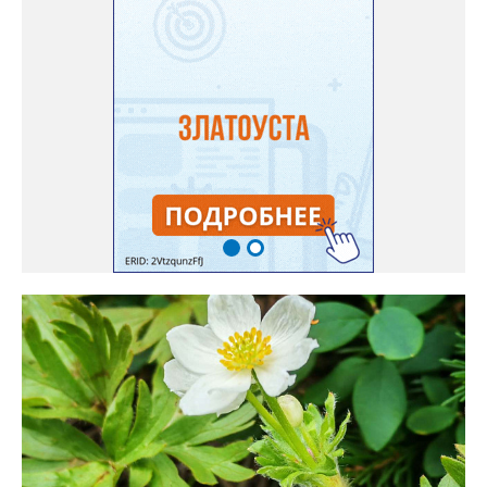
Только она хорошо зимует без укрытия. Всхожесть оказалась
на удивление хорошей: из пяти семян из каждой пачки четыре
взошли даже без стратификации. После покупки (по весне)
садовод советует сразу убрать семена в холодильник на два
месяца, а место посадки - мульчировать мелкой корой. Семена
самосевом в ней отлично прорастают. Если иногда срезать
сухие цветы и стряхивать семена вокруг куртины, лаванда
весной прорастет сама. Ещё один секрет – этот символ
Прованса не любит «вкусную» почву. Добавляйте в посадочную
яму гравий и песок – требуется хороший дренаж. В первый год
Екатерина рекомендует цветы убирать, чтобы силы куста
пошли на наращивание корневой системы. А со второго года
пусть лаванда цветёт во всю силу! Фото: Екатерина Бойко,
специально для «Златоуст.инфо». Обсуждение новости здесь
ВКОНТАКТЕ https://vk.com/newszlatoust74