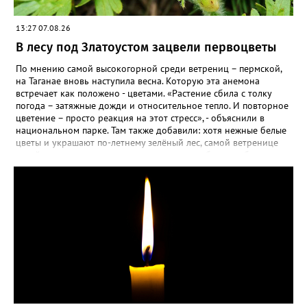
13:27 07.08.26
В лесу под Златоустом зацвели первоцветы
По мнению самой высокогорной среди ветрениц – пермской,
на Таганае вновь наступила весна. Которую эта анемона
встречает как положено - цветами. «Растение сбила с толку
погода – затяжные дожди и относительное тепло. И повторное
цветение – просто реакция на этот стресс», - объяснили в
национальном парке. Там также добавили: хотя нежные белые
цветы и украшают по-летнему зелёный лес, самой ветренице
такой «рецидив» пользы не приносит, а наоборот, забирает
силы перед долгой зимовкой.