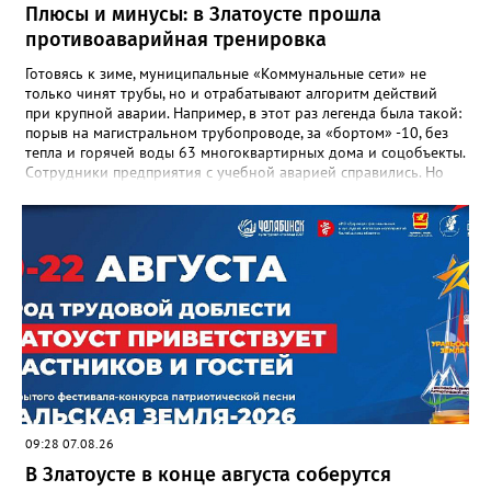
награды и документы, но и работающий, живой механизм
Плюсы и минусы: в Златоусте прошла
школы, который продолжает жить её принципами», - говорится
противоаварийная тренировка
в некрологе.
Готовясь к зиме, муниципальные «Коммунальные сети» не
только чинят трубы, но и отрабатывают алгоритм действий
при крупной аварии. Например, в этот раз легенда была такой:
порыв на магистральном трубопроводе, за «бортом» -10, без
тепла и горячей воды 63 многоквартирных дома и соцобъекты.
Сотрудники предприятия с учебной аварией справились. Но
участвовавшие в тренировке представители Госжилинспекции
отметили и недочёты. «Например, управляющие компании
несвоевременно приняли меры для предотвращения
“перемерзания” общей домовой тепловой сети
многоквартирного дома, отсутствовало взаимодействие с
ресурсоснабжающей организацией, ЕДДС и иными службами»,
— сообщила начальник Главного управления ГЖИ Ирина
Настенко. В следующий раз, рекомендовали в
Госжилинспекции, службы должны действовать слаженно. И
оперативно делиться информацией со всеми
заинтересованными – от поставщика тепла до конечных
потребителей.
09:28 07.08.26
В Златоусте в конце августа соберутся