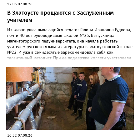
12:03 07.08.26
В Златоусте прощаются с Заслуженным
учителем
Из жизни ушла выдающийся педагог Галина Ивановна Гудкова,
почти 40 лет руководившая школой №23. Выпускница
магнитогорского педуниверситета, она начала работать
учителем русского языка и литературы в златоустовской школе
№22. И уже в семидесятые зарекомендовала себя как
талантливый методист. При её поддержке коллеги участвовали
в профессиональных конкурсах и добивались успехов.
«Благодаря её мудрому руководству в школе сформировался
сильный педагогический коллектив, объединённый общими
ценностями и любовью к своему делу. Для многих Галина
Ивановна навсегда останется не только талантливым
руководителем, но и настоящим Учителем с большой буквы», -
говорится в сообществе школы №23 во ВКонтакте. Свои
соболезнования семье Галины Ивановны выразил глава
Златоуста Олег Решетников. «Её вклад зафиксирован в
важнейших документах школы, но главное - он остался в
людях: в тех учителях, которых она поддержала, в тех
учениках, которых она вдохновила. Заслуженный учитель РФ,
«Отличник народного просвещения», обладатель медали «За
10:52 07.08.26
доблестный труд», Галина Ивановна оставила не только