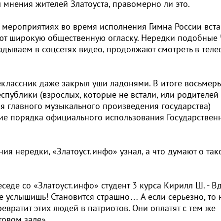
 мнения жителей Златоуста, правомерно ли это.
 мероприятиях во время исполнения Гимна России вста
ают широкую общественную огласку. Нередки подобные 
адываем в соцсетях видео, продолжают смотреть в теле
еклассник даже закрыл уши ладонями. В итоге восьмер
публики (взрослых, которые не встали, или родителей
я главного музыкального произведения государства)
ие порядка официального использования Государствен
ия нередки, «Златоуст.инфо» узнал, а что думают о так
еседе со «Златоуст.инфо» студент 3 курса Кирилл Ш. - В
 не услышишь! Становится страшно… А если серьезно, то 
евратит этих людей в патриотов. Они оплатят с тем же
товом зале».