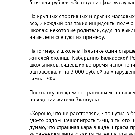
3 тысячи рублей. «Златоуст.инфо» выслушал
На крупных спортивных и других массовых
все, и каждый раз такие инциденты получ
школах: некоторые родители, судя по выкл
иные дети следуют их примеру.
Например, в школе в Нальчике один старш
жителей столицы Кабардино-Балкарской Рес
школьников, сидевших во время исполнени
оштрафовали на 3 000 рублей за «нарушен
гимна РФ».
Поскольку эти «демонстративные» проявлен
поведении жители Златоуста.
«Хорошо, что не расстреляли, - пошутил в б
где-то рядом начнет играть гимн, а ты его
думаю, что страшная кара в виде штрафа пр
выражением лица, с каким сидели в том ак