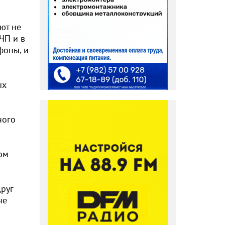
ют не
ЧП и в
фоны, и
ых
ного
ом
друг
не