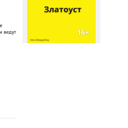
е
и ведут