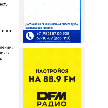
есть
 этого
влении:
шихся
кт