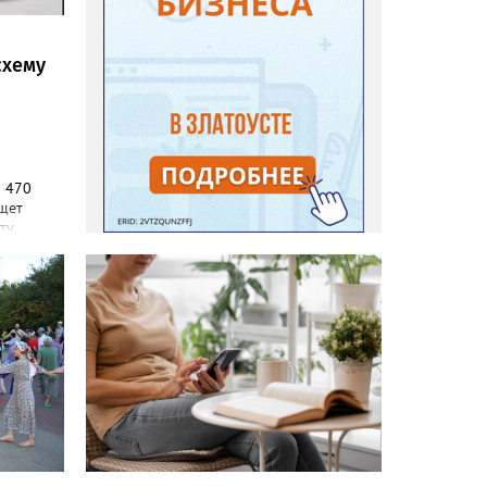
схему
а 470
ищет
ту
 должен
ническом
портале
лавных
и и
и
и
,
жений, а
хозных