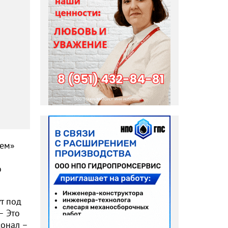
ием»
о
т под
– Это
сонал –