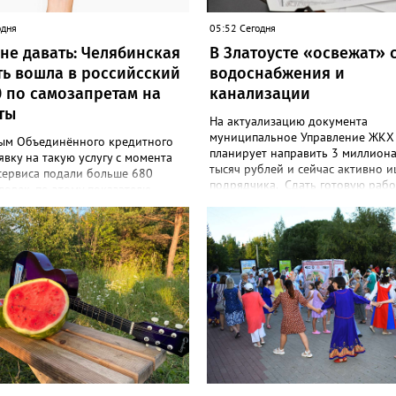
одня
05:52 Сегодня
не давать: Челябинская
В Златоусте «освежат» 
ть вошла в российсский
водоснабжения и
0 по самозапретам на
канализации
ты
На актуализацию документа
муниципальное Управление ЖКХ
ым Объединённого кредитного
планирует направить 3 миллион
явку на такую услугу с момента
тысяч рублей и сейчас активно 
сервиса подали больше 680
подрядчика. Сдать готовую рабо
ловек, по этому показателю
победитель электронных торгов
анимает девятое место в
до 10 декабря этого года. В тех
ствующем российском рейтинге.
задании, которое размещено на 
в июле от жителей Челябинской
закупки.гоу, сказано, что среди г
поступило 18 тысяч 720
задач - улучшение качества жизн
й на установку ограничений и
охраны здоровья златоустовцев 
00 — на их снятие. В целом не
повышение энергоэффективност
м взаймы сегодня просят 543 с
систем. Кроме электронных схем
ысячи человек. Почти 89 тысяч
исполнителю нужно разработать
ремя решили запрет отозвать.
предложения по строительству и
м, утверждают аналитики бюро,
реконструкции водоснабжения и
 каждый пятый из тех, кто
канализации, оценив размер вло
л самозапрет, никогда кредиты
также представить перечень бес