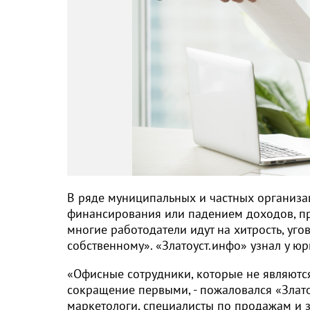
В ряде муниципальных и частных организац
финансирования или падением доходов, пр
многие работодатели идут на хитрость, уг
собственному». «Златоуст.инфо» узнал у юри
«Офисные сотрудники, которые не являютс
сокращение первыми, - пожаловался «Злато
маркетологи, специалисты по продажам и з