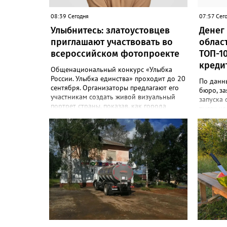
08:39 Сегодня
07:57 Сег
Улыбнитесь: златоустовцев
Денег 
приглашают участвовать во
облас
всероссийском фотопроекте
ТОП-1
креди
Общенациональный конкурс «Улыбка
России. Улыбка единства» проходит до 20
По данн
сентября. Организаторы предлагают его
бюро, за
участникам создать живой визуальный
запуска 
портрет страны, показав, как города
тысяч че
хранят историю их семьи, и получить
регион з
персональную «Карту улыбок». «Чтобы
соответ
создать «Карту улыбок», нужно
Только 
выполнить четыре простых шага: перейти
области 
на сайт улыбкароссии.рф и нажать
заявлени
кнопку «Собрать карту улыбок»;
около 67
загрузить фотографию с улыбкой –
давать и
подойдёт портрет одного человека, пары,
лишним т
семьи или нескольких поколений в
за это в
одном кадре; отметить один или
При это
несколько городов, связанных с историей
примерно
семьи или важными воспоминаниями;
установи
добавить подписи к городам, кратко