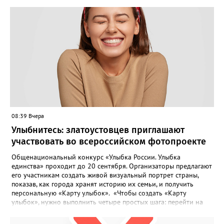
08:39 Вчера
Улыбнитесь: златоустовцев приглашают
участвовать во всероссийском фотопроекте
Общенациональный конкурс «Улыбка России. Улыбка
единства» проходит до 20 сентября. Организаторы предлагают
его участникам создать живой визуальный портрет страны,
показав, как города хранят историю их семьи, и получить
персональную «Карту улыбок». «Чтобы создать «Карту
улыбок», нужно выполнить четыре простых шага: перейти на
сайт улыбкароссии.рф и нажать кнопку «Собрать карту
улыбок»; загрузить фотографию с улыбкой – подойдёт портрет