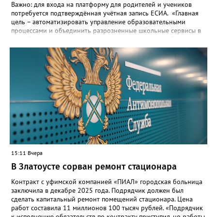
Важно: для входа на платформу для родителей и учеников
потребуется подтверждённая учётная запись ЕСИА. «Главная
цель – автоматизировать управление образовательными
процессами и объединить разрозненные школьные сервисы в
одну безопасную государственную экосистему, - сообщили в
региональном министерстве образования. - Платформа ТОР
“Моя школа” объединит все школьные сервисы в единую
безопасную государственную экосистему. Предполагается, что
переход пройдёт максимально комфортно для пользователей».
Привычные функции - оценки, расписание, домашние задания,
связь с учителями, знакомые пользователям экосистемы
«Госуслуги Моя школа», не просто сохранятся, они будут
собраны в одном месте, подчеркнули в ведомстве. Причём в
этом случае переход на ТОР станет вообще незаметным.
15:11 Вчера
В Златоусте сорван ремонт стационара
Контракт с уфимской компанией «ПИАЛ» городская больница
заключила в декабре 2025 года. Подрядчик должен был
сделать капитальный ремонт помещений стационара. Цена
работ составила 11 миллионов 100 тысяч рублей. «Подрядчик
к исполнению обязательств по контракту приступил, но работы