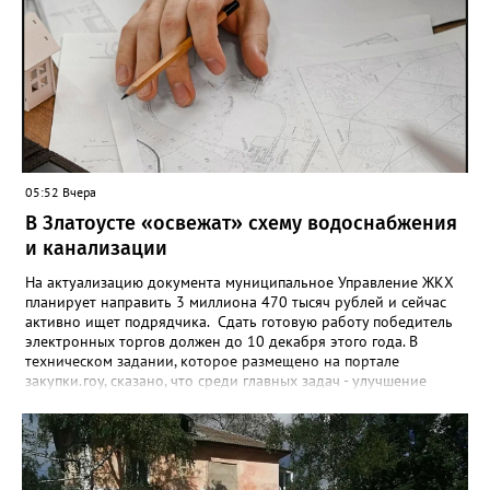
запрет отозвать. При этом, утверждают аналитики бюро,
примерно каждый пятый из тех, кто установил самозапрет,
никогда кредиты не брал, столько же погасили долги недавно,
а больше половины имеют долговые обязательства сейчас.
05:52 Вчера
В Златоусте «освежат» схему водоснабжения
и канализации
На актуализацию документа муниципальное Управление ЖКХ
планирует направить 3 миллиона 470 тысяч рублей и сейчас
активно ищет подрядчика. Сдать готовую работу победитель
электронных торгов должен до 10 декабря этого года. В
техническом задании, которое размещено на портале
закупки.гоу, сказано, что среди главных задач - улучшение
качества жизни и охраны здоровья златоустовцев и
повышение энергоэффективности систем. Кроме электронных
схем, исполнителю нужно разработать предложения по
строительству и реконструкции водоснабжения и канализации,
оценив размер вложений, а также представить перечень