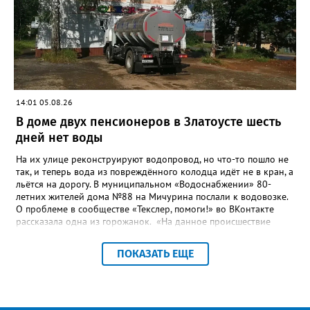
бесхозных объектов и возможные сценарии развития этой
сферы городского хозяйства. В июне 2025 года
«Златоуст.инфо» сообщал о подобных торгах. Тогда цена
вопроса была почти в три раза выше - 9 миллионов 13 тысяч
486 рублей, а в списке работ была разработка электронной
системы ливнёвок.
14:01 05.08.26
В доме двух пенсионеров в Златоусте шесть
дней нет воды
На их улице реконструируют водопровод, но что-то пошло не
так, и теперь вода из повреждённого колодца идёт не в кран, а
льётся на дорогу. В муниципальном «Водоснабжении» 80-
летних жителей дома №88 на Мичурина послали к водовозке.
О проблеме в сообществе «Текслер, помоги!» во ВКонтакте
рассказала одна из горожанок. «На данное происшествие
аварийная бригада до сих пор не приехала, и по словам
гл.инженера Шепелева А.Н. из обслуживающей организации
ПОКАЗАТЬ ЕЩЕ
МУП ЗГО "Златоустовское Водоснабжение" ул. Островского, 7,
никакие работы по восстановлению подачи воды в дом
проводиться не будут. Вот уже шесть дней пенсионеры без
воды!», - пишет возмущённая женщина (стиль, орфография и
пунктуация авторские). Под обращением есть комментарий