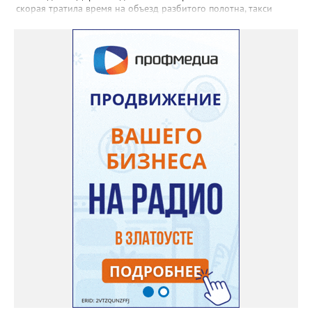
скорая тратила время на объезд разбитого полотна, такси
порой отказывались пробираться к домам, щадя подвеску, а
однажды реанимация не смогла добраться до больного.
Жители писали в администрацию города и другие инстанции,
пытались ремонтировать дорогу своими силами – всё тщетно»,
– рассказали в ОНФ. Общественники подчеркнули: именно
они добились, чтобы участок разровняли и отсыпали. Для
этого потребовалось обратиться в мэрию Златоуста.