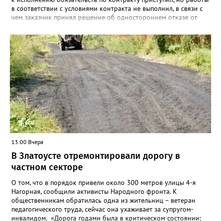
в соответствии с условиями контракта не выполнил, в связи с
чем заказчик принял решение об одностороннем отказе от
исполнения обязательств по контракту», – сообщили в
Челябинском УФАС. Антимонопольная служба приняла
решение включить ООО «ПИАЛ» в реестр недобросовестных
поставщиков. В чёрном списке уфимский подрядчик будет два
года.
13:00 Вчера
В Златоусте отремонтировали дорогу в
частном секторе
О том, что в порядок привели около 300 метров улицы 4-я
Нагорная, сообщили активисты Народного фронта. К
общественникам обратилась одна из жительниц – ветеран
педагогического труда, сейчас она ухаживает за супругом-
инвалидом. «Дорога годами была в критическом состоянии: