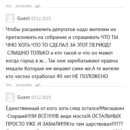
Имя
Цитировать
0
Guest
07.12.2025
Чтобы расшевелить депутатов надо жителям их
притаскивать на собрания и спрашивать ЧТО ТЫ
ЧМО ХОТЬ ЧТО ТО СДЕЛАЛ ЗА ЭТОТ ПЕРИОД?
СЛЫШНО ТОЛЬКО а кто такой и что он мажет
когда город в ж... Так они заробатывают ордена
медали Которые им вешают сами же.А те жители
кто честно отработал 40 лет НЕ ПОЛОЖЕНО
Имя
Цитировать
0
Guest
07.12.2025
Единственный от кого хоть след остался!Мигашкин
-Старший!!!!И ВСЁ!!!!!!В виде моста!А ОСТАЛЬНЫХ
ПРОСТО УЖЕ И ЗАБЫЛИ!!!Кто там царствовал!!!???