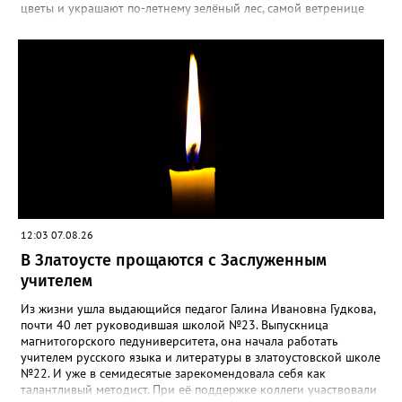
цветы и украшают по-летнему зелёный лес, самой ветренице
такой «рецидив» пользы не приносит, а наоборот, забирает
силы перед долгой зимовкой.
12:03 07.08.26
В Златоусте прощаются с Заслуженным
учителем
Из жизни ушла выдающийся педагог Галина Ивановна Гудкова,
почти 40 лет руководившая школой №23. Выпускница
магнитогорского педуниверситета, она начала работать
учителем русского языка и литературы в златоустовской школе
№22. И уже в семидесятые зарекомендовала себя как
талантливый методист. При её поддержке коллеги участвовали