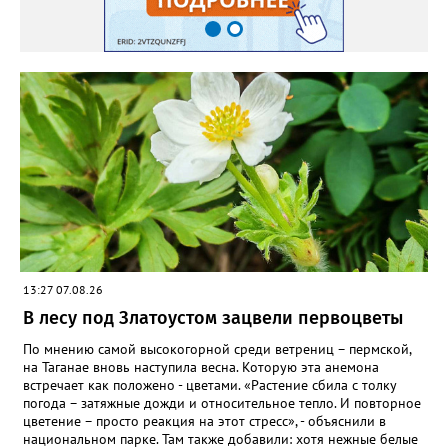
пошли на наращивание корневой системы. А со второго года
пусть лаванда цветёт во всю силу! Фото: Екатерина Бойко,
специально для «Златоуст.инфо». Обсуждение новости здесь
ВКОНТАКТЕ https://vk.com/newszlatoust74
13:27 07.08.26
В лесу под Златоустом зацвели первоцветы
По мнению самой высокогорной среди ветрениц – пермской,
на Таганае вновь наступила весна. Которую эта анемона
встречает как положено - цветами. «Растение сбила с толку
погода – затяжные дожди и относительное тепло. И повторное
цветение – просто реакция на этот стресс», - объяснили в
национальном парке. Там также добавили: хотя нежные белые