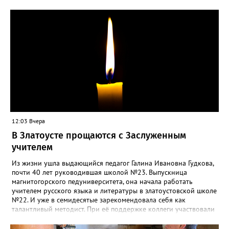
12:03 Вчера
В Златоусте прощаются с Заслуженным
учителем
Из жизни ушла выдающийся педагог Галина Ивановна Гудкова,
почти 40 лет руководившая школой №23. Выпускница
магнитогорского педуниверситета, она начала работать
учителем русского языка и литературы в златоустовской школе
№22. И уже в семидесятые зарекомендовала себя как
талантливый методист. При её поддержке коллеги участвовали
в профессиональных конкурсах и добивались успехов.
«Благодаря её мудрому руководству в школе сформировался