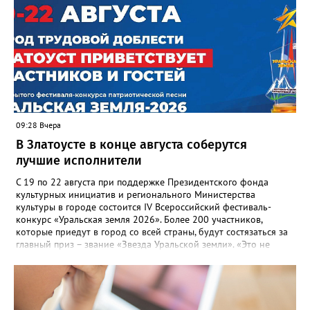
“перемерзания” общей домовой тепловой сети
многоквартирного дома, отсутствовало взаимодействие с
ресурсоснабжающей организацией, ЕДДС и иными службами»,
— сообщила начальник Главного управления ГЖИ Ирина
Настенко. В следующий раз, рекомендовали в
Госжилинспекции, службы должны действовать слаженно. И
оперативно делиться информацией со всеми
заинтересованными – от поставщика тепла до конечных
потребителей.
09:28 Вчера
В Златоусте в конце августа соберутся
лучшие исполнители
С 19 по 22 августа при поддержке Президентского фонда
культурных инициатив и регионального Министерства
культуры в городе состоится IV Всероссийский фестиваль-
конкурс «Уральская земля 2026». Более 200 участников,
которые приедут в город со всей страны, будут состязаться за
главный приз – звание «Звезда Уральской земли». «Это не
просто конкурс, а четыре дня живого творчества:
прослушивания участников, мастер-классы от ведущих
наставников, выступления победителей прошлых лет и
приглашённых артистов», - сообщает оргкомитет. Вход на все
фестивальные мероприятия будет свободным. В 2025 году в