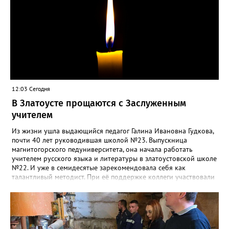
12:03 Сегодня
В Златоусте прощаются с Заслуженным
учителем
Из жизни ушла выдающийся педагог Галина Ивановна Гудкова,
почти 40 лет руководившая школой №23. Выпускница
магнитогорского педуниверситета, она начала работать
учителем русского языка и литературы в златоустовской школе
№22. И уже в семидесятые зарекомендовала себя как
талантливый методист. При её поддержке коллеги участвовали
в профессиональных конкурсах и добивались успехов.
«Благодаря её мудрому руководству в школе сформировался
сильный педагогический коллектив, объединённый общими
ценностями и любовью к своему делу. Для многих Галина
Ивановна навсегда останется не только талантливым