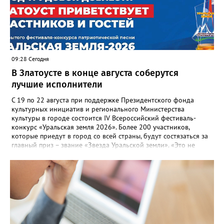
Настенко. В следующий раз, рекомендовали в
Госжилинспекции, службы должны действовать слаженно. И
оперативно делиться информацией со всеми
заинтересованными – от поставщика тепла до конечных
потребителей.
09:28 Сегодня
В Златоусте в конце августа соберутся
лучшие исполнители
С 19 по 22 августа при поддержке Президентского фонда
культурных инициатив и регионального Министерства
культуры в городе состоится IV Всероссийский фестиваль-
конкурс «Уральская земля 2026». Более 200 участников,
которые приедут в город со всей страны, будут состязаться за
главный приз – звание «Звезда Уральской земли». «Это не
просто конкурс, а четыре дня живого творчества:
прослушивания участников, мастер-классы от ведущих
наставников, выступления победителей прошлых лет и
приглашённых артистов», - сообщает оргкомитет. Вход на все
фестивальные мероприятия будет свободным. В 2025 году в
фестивале участвовали 26 финалистов из городов
Челябинской, Свердловской, Курганской, Оренбургской
областей, Ханты-Мансийского автономного округа и