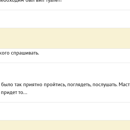
кого спрашивать.
а было так приятно пройтись, поглядеть, послушать. Мас
придет то...