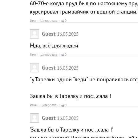
60-70-е когда пруд был по настоящему пру
курсировал трамвайчик от водной станции.В
Имя
Цитировать
0
Guest
16.05.2025
Мда, всё для людей
Имя
Цитировать
0
Guest
16.05.2025
"у Тарелки одной "леди" не понравилось отс
Зашла бы в Тарелку и пос ..сала !
Имя
Цитировать
0
Guest
16.05.2025
‘Зашла бы в Тарелку и пос ..сала !’
вы чем читаете? Вам же сказано было - ей 