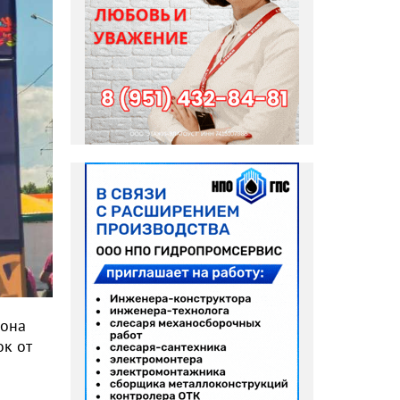
иона
к от