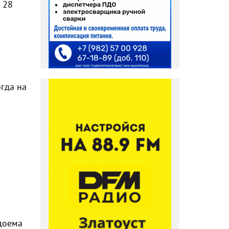
 28
огда на
одоема