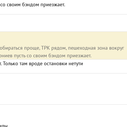
 со своим бэндом приезжает.
добираться проще, ТРК рядом, пешеходная зона вокруг
рниев пусть со своим бэндом приезжает.
. Только там вроде остановки нетути
билы