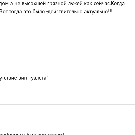
дом а не высохшей грязной лужей как сейчас.Когда
от тогда это было -действительно актуально!!!
утствие вип-туалета"
необходим был вип туалет!