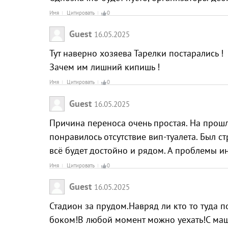
Имя
Цитировать
0
Guest
16.05.2025
Тут наверно хозяева Тарелки постарались !
Зачем им лишний кипишь !
Имя
Цитировать
0
Guest
16.05.2025
Причина переноса очень простая. На прошл
понравилось отсутствие вип-туалета. Был с
всё будет достойно и рядом. А проблемы 
Имя
Цитировать
0
Guest
16.05.2025
Стадион за прудом.Навряд ли кто то туда п
боком!В любой момент можно уехать!С ма