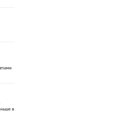
летами
д
аньше в