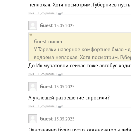
неплохая. Хотя посмотрим. Губерниев пусть
Имя
Цитировать
0
Guest
15.05.2025
Guest пишет:
У Тарелки наверное комфортнее было - 
водоема неплохая. Хотя посмотрим. Губе
До Ишмуратовой сейчас тоже автобус ходит
Имя
Цитировать
0
Guest
15.05.2025
А у клещей разрешение спросили?
Имя
Цитировать
0
Guest
15.05.2025
Однозначно будет пусто, организаторы де