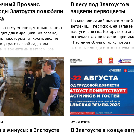
ичный Прованс:
В лесу под Златоустом
оды Златоуста полюбили
зацвели первоцветы
ду
По мнению самой высокогорной
ветрениц – пермской, на Таганае
 частому мнению, что наш климат
наступила весна. Которую эта ан
одит для выращивания лаванды,
встречает как положено - цветами
ть некоторые тонкости, вполне
«Растение сбила с толку погода –
 украсить свой сад этим
затяжные дожди и относительное
м и ароматным цветком. Всё
И повторное цветение – просто 
садоводов Златоуста стремятся
на этот стресс», - объяснили в
ь лаванду за её особую эстетику
национальном парке. Там также
 запах. «Златоуст.инфо» узнал
добавили: хотя нежные белые цв
шном опыте местных дачниц. «Я
украшают по-летнему зелёный ле
ла лаванду нежно-сиреневого
ветренице такой «рецидив» поль
о цвета из семян (на фото), -
приносит, а наоборот, забирает 
 «Златоуст.инфо» хозяйка
перед долгой зимовкой.
 дома Екатерина Бойко. –
 вдоль забора, потому что
тот цветок не любит. Вот уже
од растет и радует меня. Соседи
аженцы: аромат и до них
я. В конце лета собираю лаванду
ра
09:28 Вчера
 сушу – получаются букеты и саше
 и минусы: в Златоусте
В Златоусте в конце авг
менно. Лаванда широко