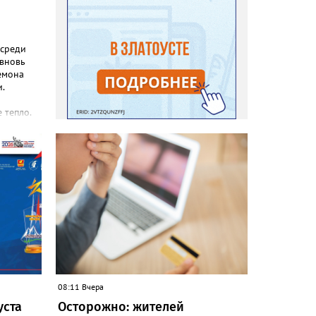
 среди
 вновь
емона
.
 тепло.
реакция
еты и
с, самой
зы не
силы
08:11 Вчера
уста
Осторожно: жителей