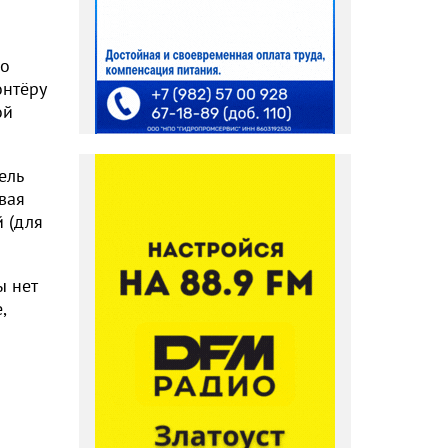
со
онтёру
ой
ель
овая
й (для
ы нет
,