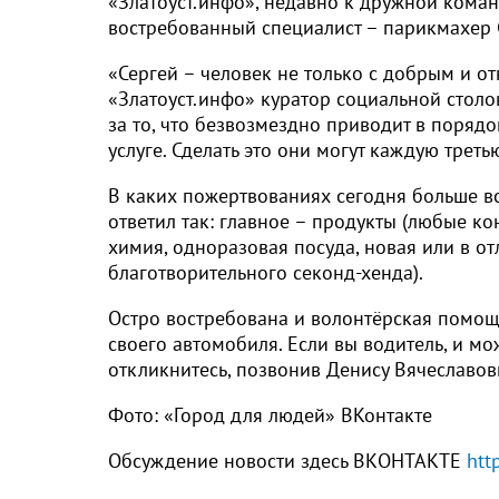
«Златоуст.инфо», недавно к дружной кома
востребованный специалист – парикмахер 
«Сергей – человек не только с добрым и от
«Златоуст.инфо» куратор социальной стол
за то, что безвозмездно приводит в поряд
услуге. Сделать это они могут каждую трет
В каких пожертвованиях сегодня больше вс
ответил так: главное – продукты (любые кон
химия, одноразовая посуда, новая или в о
благотворительного секонд-хенда).
Остро востребована и волонтёрская помощ
своего автомобиля. Если вы водитель, и мо
откликнитесь, позвонив Денису Вячеславов
Фото: «Город для людей» ВКонтакте
Обсуждение новости здесь ВКОНТАКТЕ
htt