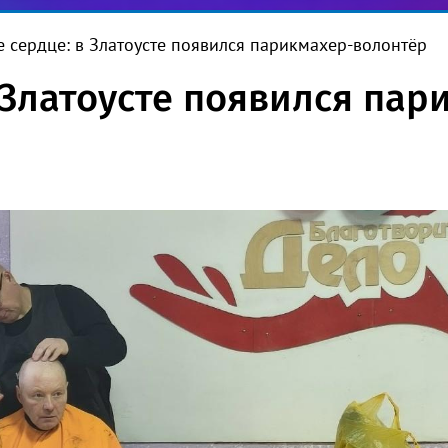
е сердце: в Златоусте появился парикмахер-волонтёр
в Златоусте появился па