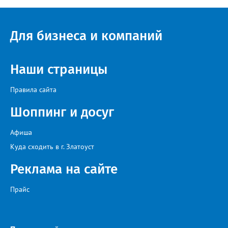
связь с учителями, знакомые пользователям экосистемы
«Госуслуги Моя школа», не просто сохранятся, они будут
собраны в одном месте, подчеркнули в ведомстве. Причём в
Для бизнеса и компаний
этом случае переход на ТОР станет вообще незаметным.
Наши страницы
Правила сайта
Шоппинг и досуг
Афиша
Куда сходить в г. Златоуст
Реклама на сайте
Прайс