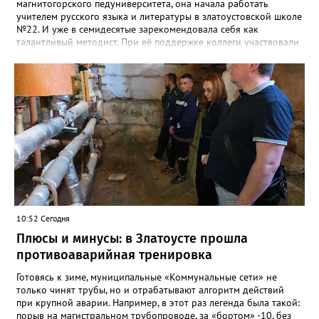
магнитогорского педуниверситета, она начала работать
учителем русского языка и литературы в златоустовской школе
№22. И уже в семидесятые зарекомендовала себя как
талантливый методист. При её поддержке коллеги участвовали
в профессиональных конкурсах и добивались успехов.
«Благодаря её мудрому руководству в школе сформировался
сильный педагогический коллектив, объединённый общими
ценностями и любовью к своему делу. Для многих Галина
Ивановна навсегда останется не только талантливым
руководителем, но и настоящим Учителем с большой буквы», -
говорится в сообществе школы №23 во ВКонтакте. Свои
соболезнования семье Галины Ивановны выразил глава
Златоуста Олег Решетников. «Её вклад зафиксирован в
важнейших документах школы, но главное - он остался в
людях: в тех учителях, которых она поддержала, в тех
учениках, которых она вдохновила. Заслуженный учитель РФ,
«Отличник народного просвещения», обладатель медали «За
10:52 Сегодня
доблестный труд», Галина Ивановна оставила не только
награды и документы, но и работающий, живой механизм
Плюсы и минусы: в Златоусте прошла
школы, который продолжает жить её принципами», - говорится
противоаварийная тренировка
в некрологе.
Готовясь к зиме, муниципальные «Коммунальные сети» не
только чинят трубы, но и отрабатывают алгоритм действий
при крупной аварии. Например, в этот раз легенда была такой:
порыв на магистральном трубопроводе, за «бортом» -10, без