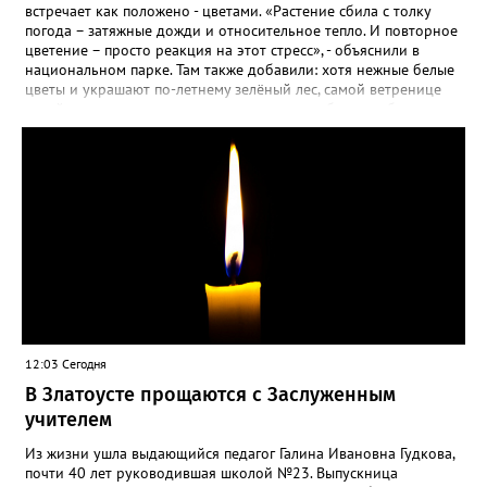
встречает как положено - цветами. «Растение сбила с толку
погода – затяжные дожди и относительное тепло. И повторное
цветение – просто реакция на этот стресс», - объяснили в
национальном парке. Там также добавили: хотя нежные белые
цветы и украшают по-летнему зелёный лес, самой ветренице
такой «рецидив» пользы не приносит, а наоборот, забирает
силы перед долгой зимовкой.
12:03 Сегодня
В Златоусте прощаются с Заслуженным
учителем
Из жизни ушла выдающийся педагог Галина Ивановна Гудкова,
почти 40 лет руководившая школой №23. Выпускница