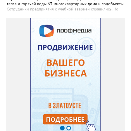
тепла и горячей воды 63 многоквартирных дома и соцобъекты.
Сотрудники предприятия с учебной аварией справились. Но
участвовавшие в тренировке представители Госжилинспекции
отметили и недочёты. «Например, управляющие компании
несвоевременно приняли меры для предотвращения
“перемерзания” общей домовой тепловой сети
многоквартирного дома, отсутствовало взаимодействие с
ресурсоснабжающей организацией, ЕДДС и иными службами»,
— сообщила начальник Главного управления ГЖИ Ирина
Настенко. В следующий раз, рекомендовали в
Госжилинспекции, службы должны действовать слаженно. И
оперативно делиться информацией со всеми
заинтересованными – от поставщика тепла до конечных
потребителей.