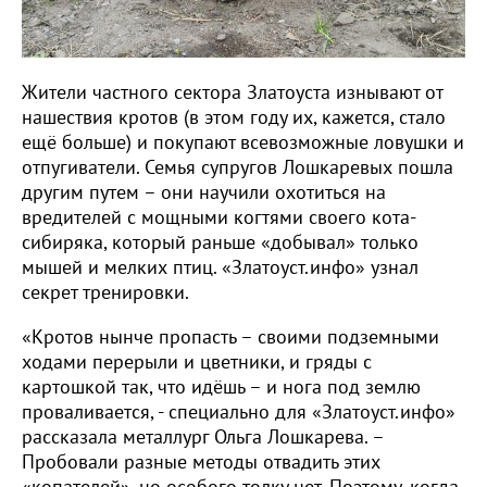
Жители частного сектора Златоуста изнывают от
нашествия кротов (в этом году их, кажется, стало
ещё больше) и покупают всевозможные ловушки и
отпугиватели. Семья супругов Лошкаревых пошла
другим путем – они научили охотиться на
вредителей с мощными когтями своего кота-
сибиряка, который раньше «добывал» только
мышей и мелких птиц. «Златоуст.инфо» узнал
секрет тренировки.
«Кротов нынче пропасть – своими подземными
ходами перерыли и цветники, и гряды с
картошкой так, что идёшь – и нога под землю
проваливается, - специально для «Златоуст.инфо»
рассказала металлург Ольга Лошкарева. –
Пробовали разные методы отвадить этих
«копателей», но особого толку нет. Поэтому, когда