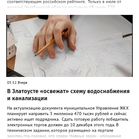
соответствующем российском рейтинге. Только в июле от
жителей Челябинской области поступило 18 тысяч 720
заявлений на установку ограничений и около 6700 — на их
снятие. В целом не давать им взаймы сегодня просят 543 с
лишним тысячи человек. Почти 89 тысяч за это время решили
запрет отозвать. При этом, утверждают аналитики бюро,
примерно каждый пятый из тех, кто установил самозапрет,
никогда кредиты не брал, столько же погасили долги недавно,
а больше половины имеют долговые обязательства сейчас.
05:52 Вчера
В Златоусте «освежат» схему водоснабжения
и канализации
На актуализацию документа муниципальное Управление ЖКХ
планирует направить 3 миллиона 470 тысяч рублей и сейчас
активно ищет подрядчика. Сдать готовую работу победитель
электронных торгов должен до 10 декабря этого года. В
техническом задании, которое размещено на портале
закупки.гоу, сказано, что среди главных задач - улучшение