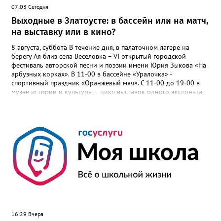
07:03 Сегодня
Выходные в Златоусте: в бассейн или на матч,
на выставку или в кино?
8 августа, суббота В течение дня, в палаточном лагере на
берегу Ая близ села Веселовка – VI открытый городской
фестиваль авторской песни и поэзии имени Юрия Зыкова «На
арбузных корках». В 11-00 в бассейне «Уралочка» -
спортивный праздник «Оранжевый мяч». С 11-00 до 19-00 в
музее истории и культуры – цикл выставок одного экспоната
«Артефакт из прошлого»: «Письменный прибор: сталь и
мастерство». В 11-00 в ДОЛ «Горный», «Металлург», «Лесная
сказка» - спортивный праздник «День физкультурника». В 14-
00 на стадионе «Металлург» - первенство Челябинской области
по футболу среди юношей до 13 лет. 9 августа, воскресенье С
10-00 до 17-30 в музее истории и культуры – выставки
«Уральский эскадрон», «Златоуст – город трудовой доблести»,
цикл выставок одного экспоната «Артефакт из прошлого»:
«Русский кремниевый кавалерийский пистолет образца 1839
года». В течение дня, в палаточном лагере на берегу Ая близ
села Веселовка – VI открытый городской фестиваль авторской
песни и поэзии имени Юрия Зыкова «На арбузных корках». В
11-00 в ДОЛ «Горный», «Металлург», «Лесная сказка» -
16:29 Вчера
спортивный праздник «День физкультурника». С 11-00 до 19-