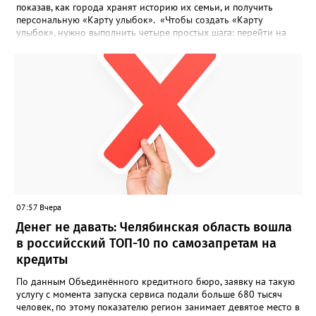
показав, как города хранят историю их семьи, и получить
персональную «Карту улыбок». «Чтобы создать «Карту
улыбок», нужно выполнить четыре простых шага: перейти на
сайт улыбкароссии.рф и нажать кнопку «Собрать карту
улыбок»; загрузить фотографию с улыбкой – подойдёт портрет
одного человека, пары, семьи или нескольких поколений в
одном кадре; отметить один или несколько городов,
связанных с историей семьи или важными воспоминаниями;
добавить подписи к городам, кратко объяснив связь с каждым
из них, указать контакты и подтвердить согласие с правилами
проекта», - говорится в инструкции на сайте проекта. ‍Заявка
может быть семейной, а после модерации стать частью
визуального архива проекта. 20 участников обещают
пригласить на итоговую фотосессию в Москве. Персональную
«Карту улыбок», которую можно скачать, сохранить и
опубликовать в социальных сетях, отмечают в оргкомитете,
07:57 Вчера
получат все, кто улыбнулся.
Денег не давать: Челябинская область вошла
в российсский ТОП-10 по самозапретам на
кредиты
По данным Объединённого кредитного бюро, заявку на такую
услугу с момента запуска сервиса подали больше 680 тысяч
человек, по этому показателю регион занимает девятое место в