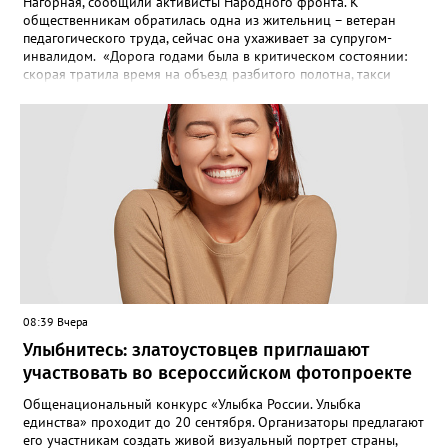
Нагорная, сообщили активисты Народного фронта. К
общественникам обратилась одна из жительниц – ветеран
педагогического труда, сейчас она ухаживает за супругом-
инвалидом. «Дорога годами была в критическом состоянии:
скорая тратила время на объезд разбитого полотна, такси
порой отказывались пробираться к домам, щадя подвеску, а
однажды реанимация не смогла добраться до больного.
Жители писали в администрацию города и другие инстанции,
пытались ремонтировать дорогу своими силами – всё тщетно»,
– рассказали в ОНФ. Общественники подчеркнули: именно
они добились, чтобы участок разровняли и отсыпали. Для
этого потребовалось обратиться в мэрию Златоуста.
08:39 Вчера
Улыбнитесь: златоустовцев приглашают
участвовать во всероссийском фотопроекте
Общенациональный конкурс «Улыбка России. Улыбка
единства» проходит до 20 сентября. Организаторы предлагают
его участникам создать живой визуальный портрет страны,