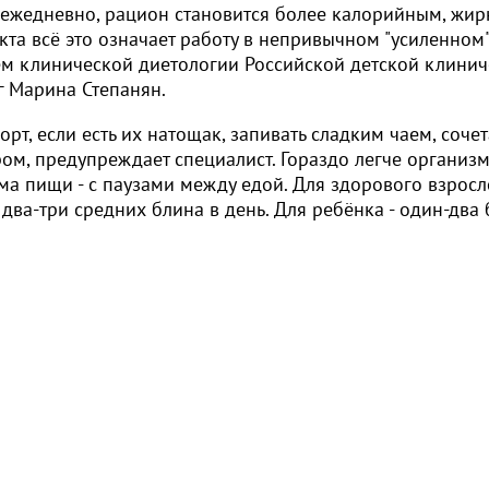
 ежедневно, рацион становится более калорийным, жи
та всё это означает работу в непривычном "усиленном
ем клинической диетологии Российской детской клини
г Марина Степанян.
т, если есть их натощак, запивать сладким чаем, сочет
ом, предупреждает специалист. Гораздо легче организ
ма пищи - с паузами между едой. Для здорового взросл
ва-три средних блина в день. Для ребёнка - один-два