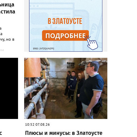
ьница
астила
а
ла
чу, но в
ом
инфо»
осатой
лась
но своим
до
адовод.
«Юлия»,
говорят,
на пару
леть,
 сетках
10:52 07.08.26
с
Плюсы и минусы: в Златоусте