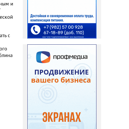
рным и
"
ческой
ать с
м
ого
 блина