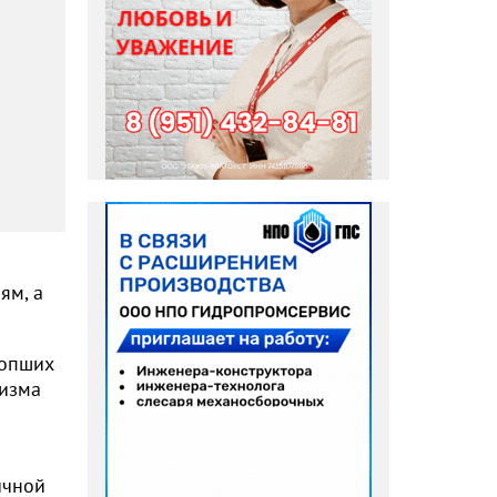
ям, а
сопших
низма
ичной