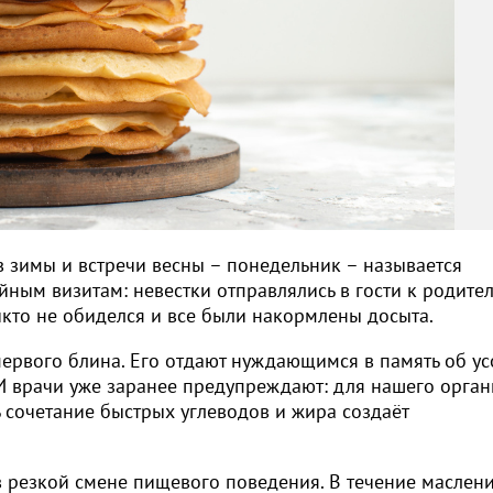
 зимы и встречи весны – понедельник – называется
ным визитам: невестки отправлялись в гости к родител
кто не обиделся и все были накормлены досыта.
ервого блина. Его отдают нуждающимся в память об у
. И врачи уже заранее предупреждают: для нашего орга
ь сочетание быстрых углеводов и жира создаёт
 в резкой смене пищевого поведения. В течение маслен