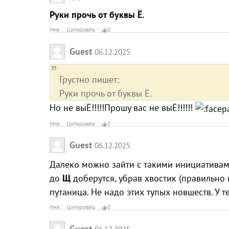
Руки прочь от буквы Ё.
Имя
Цитировать
0
Guest
06.12.2025
Грустно пишет:
Руки прочь от буквы Ё.
Но не выЁ!!!!!Прошу вас не выЁ!!!!!!
Имя
Цитировать
0
Guest
06.12.2025
Далеко можно зайти с такими инициативам
до
Щ
доберутся, убрав хвостик (правильно
путаница. Не надо этих тупых новшеств. У 
Имя
Цитировать
0
Guest
06.12.2025