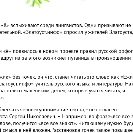
 «ё» вспыхивают среди лингвистов. Одни призывают не
ательной. «Златоуст.инфо» спросил у жителей Златоуста,
и «ё» появилось в новом проекте правил русской орфо
 вдруг из-за этого возникнет путаница в произношении 
к» без точек, он что, станет читать это слово как «Ежи
латоуст.инфо» учитель русского языка и литературы На
на только маленьким детям, которые учатся читать, и
!».
блегчать человекупонимание текста, - не согласен
ста Сергей Николаевич. – Например, во фразе«все всё 
слове, получится «все все знают». Читающему нужно буд
ой смысл в неё вложен.Расстановка точек также повышае