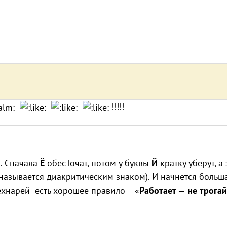
!!!!!
. Сначала
Ё
обесТочат, потом у буквы
Й
кратку уберут, а
 называется диакритическим знаком). И начнется больш
технарей есть хорошее правило - «
Работает — не трогай