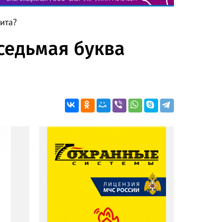
вита?
 седьмая буква