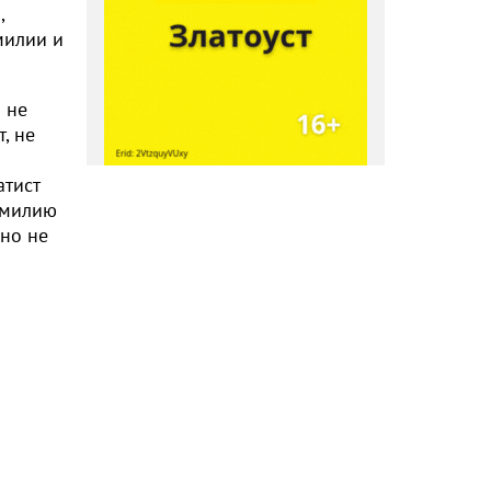
,
милии и
 не
, не
й
атист
фамилию
жно не