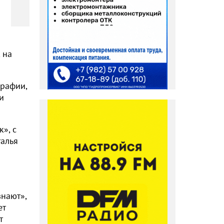
 на
графии,
и
к», с
талья
знают»,
ет
т