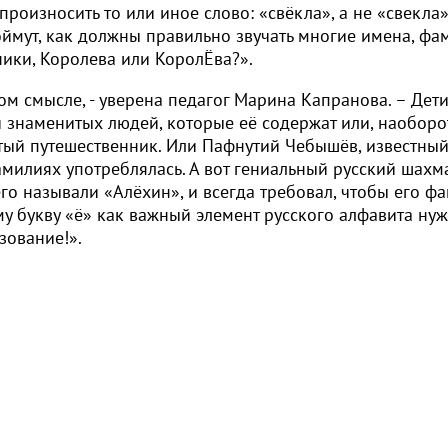
произносить то или иное слово: «свёкла», а не «свекла»
поймут, как должны правильно звучать многие имена, фа
ики, Королева или КоролЁва?».
ом смысле, - уверена педагог Марина Капранова. – Дети
 знаменитых людей, которые её содержат или, наоборот
итый путешественник. Или Пафнутий Чебышёв, известны
амилиях употреблялась. А вот гениальный русский шахм
его называли «Алёхин», и всегда требовал, чтобы его 
му букву «ё» как важный элемент русского алфавита ну
ьзование!».