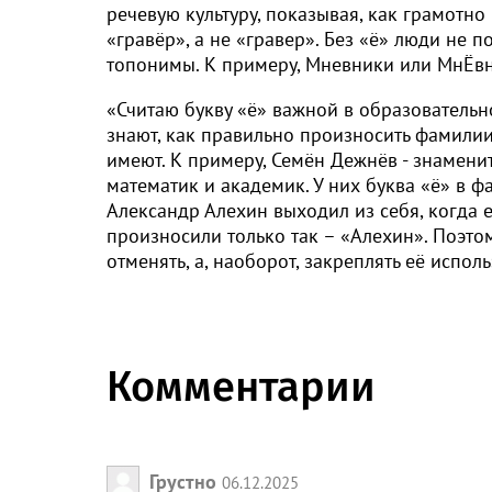
речевую культуру, показывая, как грамотно 
«гравёр», а не «гравер». Без «ё» люди не 
топонимы. К примеру, Мневники или МнЁвн
«Считаю букву «ё» важной в образовательн
знают, как правильно произносить фамилии
имеют. К примеру, Семён Дежнёв - знамен
математик и академик. У них буква «ё» в ф
Александр Алехин выходил из себя, когда 
произносили только так – «Алехин». Поэто
отменять, а, наоборот, закреплять её испол
Комментарии
Грустно
06.12.2025