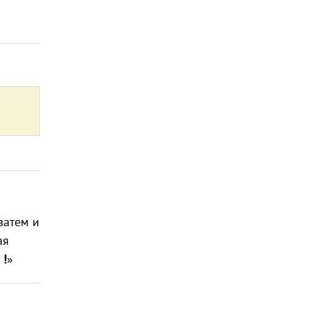
 затем и
ая
 !
»