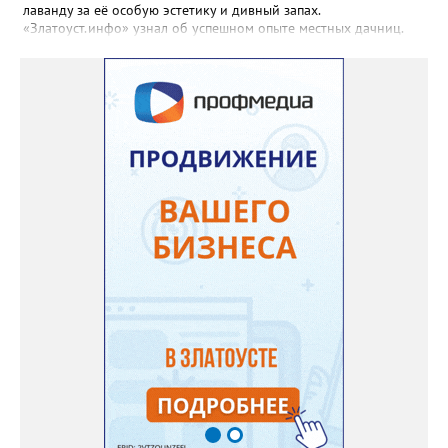
лаванду за её особую эстетику и дивный запах.
«Златоуст.инфо» узнал об успешном опыте местных дачниц.
«Я вырастила лаванду нежно-сиреневого красивого цвета из
семян (на фото), - отметила «Златоуст.инфо» хозяйка частного
дома Екатерина Бойко. – Посадила вдоль забора, потому что
низины этот цветок не любит. Вот уже второй год растет и
радует меня. Соседи просят саженцы: аромат и до них
доносится. В конце лета собираю лаванду в пучки, сушу –
получаются букеты и саше одновременно. Лаванда широко
используется и в кулинарии». Семена, отметила собеседница
нашего портала, у неё были сорта «Вознесенская узколистная».
Только она хорошо зимует без укрытия. Всхожесть оказалась
на удивление хорошей: из пяти семян из каждой пачки четыре
взошли даже без стратификации. После покупки (по весне)
садовод советует сразу убрать семена в холодильник на два
месяца, а место посадки - мульчировать мелкой корой. Семена
самосевом в ней отлично прорастают. Если иногда срезать
сухие цветы и стряхивать семена вокруг куртины, лаванда
весной прорастет сама. Ещё один секрет – этот символ
Прованса не любит «вкусную» почву. Добавляйте в посадочную
яму гравий и песок – требуется хороший дренаж. В первый год
Екатерина рекомендует цветы убирать, чтобы силы куста
пошли на наращивание корневой системы. А со второго года
пусть лаванда цветёт во всю силу! Фото: Екатерина Бойко,
специально для «Златоуст.инфо». Обсуждение новости здесь