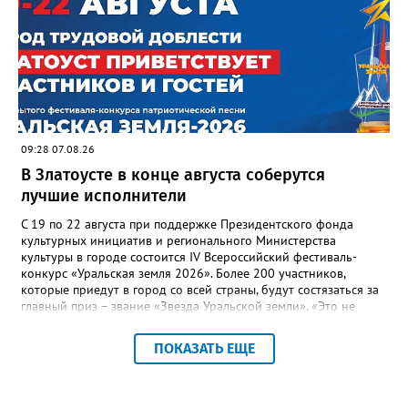
многоквартирного дома, отсутствовало взаимодействие с
ресурсоснабжающей организацией, ЕДДС и иными службами»,
— сообщила начальник Главного управления ГЖИ Ирина
Настенко. В следующий раз, рекомендовали в
Госжилинспекции, службы должны действовать слаженно. И
оперативно делиться информацией со всеми
заинтересованными – от поставщика тепла до конечных
потребителей.
09:28 07.08.26
В Златоусте в конце августа соберутся
лучшие исполнители
С 19 по 22 августа при поддержке Президентского фонда
культурных инициатив и регионального Министерства
культуры в городе состоится IV Всероссийский фестиваль-
конкурс «Уральская земля 2026». Более 200 участников,
которые приедут в город со всей страны, будут состязаться за
главный приз – звание «Звезда Уральской земли». «Это не
просто конкурс, а четыре дня живого творчества:
прослушивания участников, мастер-классы от ведущих
ПОКАЗАТЬ ЕЩЕ
наставников, выступления победителей прошлых лет и
приглашённых артистов», - сообщает оргкомитет. Вход на все
фестивальные мероприятия будет свободным. В 2025 году в
фестивале участвовали 26 финалистов из городов