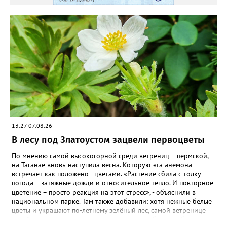
ВКОНТАКТЕ https://vk.com/newszlatoust74
13:27 07.08.26
В лесу под Златоустом зацвели первоцветы
По мнению самой высокогорной среди ветрениц – пермской,
на Таганае вновь наступила весна. Которую эта анемона
встречает как положено - цветами. «Растение сбила с толку
погода – затяжные дожди и относительное тепло. И повторное
цветение – просто реакция на этот стресс», - объяснили в
национальном парке. Там также добавили: хотя нежные белые
цветы и украшают по-летнему зелёный лес, самой ветренице
такой «рецидив» пользы не приносит, а наоборот, забирает