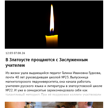
силы перед долгой зимовкой.
12:03 07.08.26
В Златоусте прощаются с Заслуженным
учителем
Из жизни ушла выдающийся педагог Галина Ивановна Гудкова,
почти 40 лет руководившая школой №23. Выпускница
магнитогорского педуниверситета, она начала работать
учителем русского языка и литературы в златоустовской школе
№22. И уже в семидесятые зарекомендовала себя как
талантливый методист. При её поддержке коллеги участвовали
в профессиональных конкурсах и добивались успехов.
«Благодаря её мудрому руководству в школе сформировался
сильный педагогический коллектив, объединённый общими