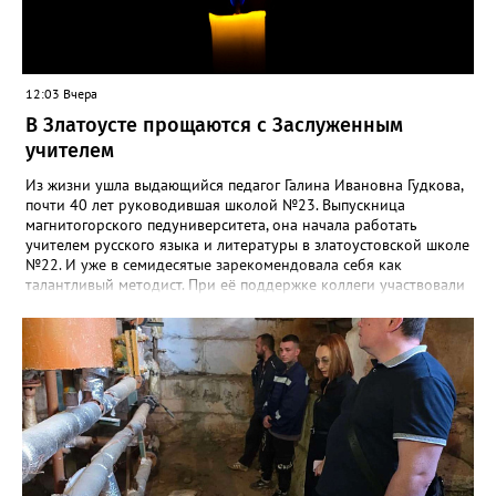
12:03 Вчера
В Златоусте прощаются с Заслуженным
учителем
Из жизни ушла выдающийся педагог Галина Ивановна Гудкова,
почти 40 лет руководившая школой №23. Выпускница
магнитогорского педуниверситета, она начала работать
учителем русского языка и литературы в златоустовской школе
№22. И уже в семидесятые зарекомендовала себя как
талантливый методист. При её поддержке коллеги участвовали
в профессиональных конкурсах и добивались успехов.
«Благодаря её мудрому руководству в школе сформировался
сильный педагогический коллектив, объединённый общими
ценностями и любовью к своему делу. Для многих Галина
Ивановна навсегда останется не только талантливым
руководителем, но и настоящим Учителем с большой буквы», -
говорится в сообществе школы №23 во ВКонтакте. Свои
соболезнования семье Галины Ивановны выразил глава
Златоуста Олег Решетников. «Её вклад зафиксирован в
важнейших документах школы, но главное - он остался в