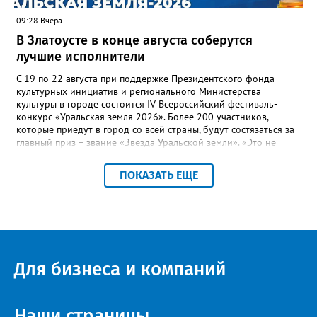
09:28 Вчера
В Златоусте в конце августа соберутся
лучшие исполнители
С 19 по 22 августа при поддержке Президентского фонда
культурных инициатив и регионального Министерства
культуры в городе состоится IV Всероссийский фестиваль-
конкурс «Уральская земля 2026». Более 200 участников,
которые приедут в город со всей страны, будут состязаться за
главный приз – звание «Звезда Уральской земли». «Это не
просто конкурс, а четыре дня живого творчества:
прослушивания участников, мастер-классы от ведущих
ПОКАЗАТЬ ЕЩЕ
наставников, выступления победителей прошлых лет и
приглашённых артистов», - сообщает оргкомитет. Вход на все
фестивальные мероприятия будет свободным. В 2025 году в
фестивале участвовали 26 финалистов из городов
Челябинской, Свердловской, Курганской, Оренбургской
областей, Ханты-Мансийского автономного округа и
Республики Башкортостан. Приглашённой звездой стал
Для бизнеса и компаний
идейный вдохновитель, организатор фестиваля, эстрадный
певец, победитель главного патриотического конкурса страны
«Солдатский конверт», лауреат премии в области культуры и
искусства «Золотая лира», участник телевизионных проектов
Наши страницы