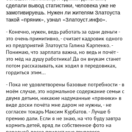
сделали вывод статистики, человека уже не
замотивируешь. Нужен ли жителям Златоуста
такой «пряник», узнал «Златоуст.инфо».
- Конечно, нужен, ведь работать за одни деньги -
это очень примитивно, - считает кадровик одного
из предприятий Златоуста Галина Карпенко. -
Понимаю, что зарплата важна, но ведь и почёт -
это мёд на душу работника! Да он внукам станет
потом рассказывать, как ходил в передовиках,
гордиться этим...
- Пока не удовлетворены базовые потребности - в
моём случае, это нормальное содержание семьи с
двумя детьми, никакие надуманные «пряники» в
виде доски почёта мне даром не нужны, - не
согласен токарь Максим Курбатов. - Лучше б
премию дали. Если я не знаю, на что буду завтра
кормить детей, вряд ли собственное фото на
парадной доске придаст мне трудового