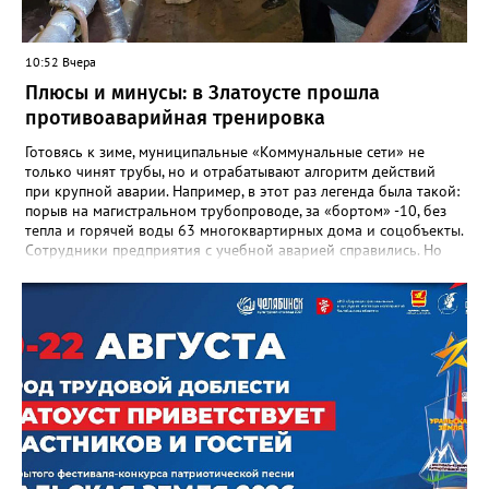
людях: в тех учителях, которых она поддержала, в тех
учениках, которых она вдохновила. Заслуженный учитель РФ,
«Отличник народного просвещения», обладатель медали «За
10:52 Вчера
доблестный труд», Галина Ивановна оставила не только
награды и документы, но и работающий, живой механизм
Плюсы и минусы: в Златоусте прошла
школы, который продолжает жить её принципами», - говорится
противоаварийная тренировка
в некрологе.
Готовясь к зиме, муниципальные «Коммунальные сети» не
только чинят трубы, но и отрабатывают алгоритм действий
при крупной аварии. Например, в этот раз легенда была такой:
порыв на магистральном трубопроводе, за «бортом» -10, без
тепла и горячей воды 63 многоквартирных дома и соцобъекты.
Сотрудники предприятия с учебной аварией справились. Но
участвовавшие в тренировке представители Госжилинспекции
отметили и недочёты. «Например, управляющие компании
несвоевременно приняли меры для предотвращения
“перемерзания” общей домовой тепловой сети
многоквартирного дома, отсутствовало взаимодействие с
ресурсоснабжающей организацией, ЕДДС и иными службами»,
— сообщила начальник Главного управления ГЖИ Ирина
Настенко. В следующий раз, рекомендовали в
Госжилинспекции, службы должны действовать слаженно. И
оперативно делиться информацией со всеми
заинтересованными – от поставщика тепла до конечных
потребителей.