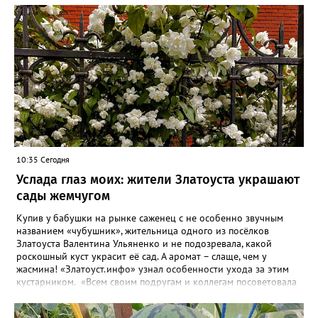
10:35 Сегодня
Услада глаз моих: жители Златоуста украшают
сады жемчугом
Купив у бабушки на рынке саженец с не особенно звучным
названием «чубушник», жительница одного из посёлков
Златоуста Валентина Ульяненко и не подозревала, какой
роскошный куст украсит её сад. А аромат – слаще, чем у
жасмина! «Златоуст.инфо» узнал особенности ухода за этим
кустарником. «Всем своим подругам и коллегам посоветовала
непременно посадить чубушник, и его становится в нашем
городе всё больше, - рассказала нашему порталу Валентина. – У