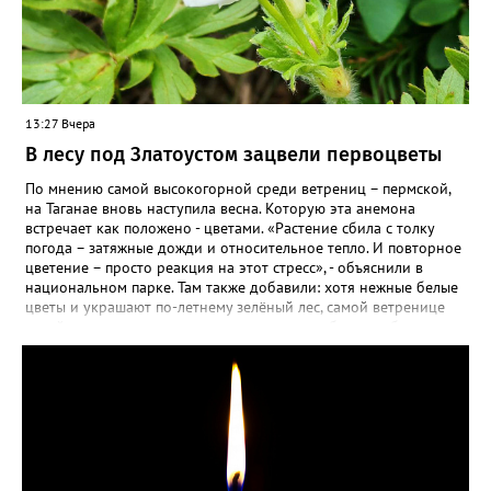
13:27 Вчера
В лесу под Златоустом зацвели первоцветы
По мнению самой высокогорной среди ветрениц – пермской,
на Таганае вновь наступила весна. Которую эта анемона
встречает как положено - цветами. «Растение сбила с толку
погода – затяжные дожди и относительное тепло. И повторное
цветение – просто реакция на этот стресс», - объяснили в
национальном парке. Там также добавили: хотя нежные белые
цветы и украшают по-летнему зелёный лес, самой ветренице
такой «рецидив» пользы не приносит, а наоборот, забирает
силы перед долгой зимовкой.