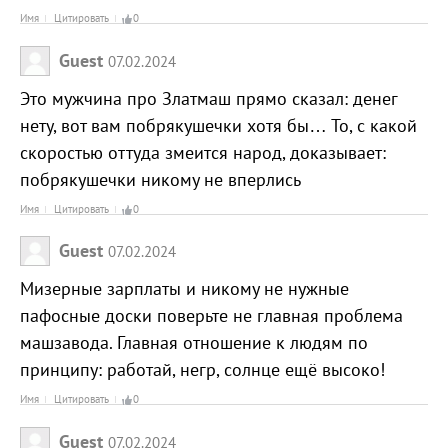
Имя
Цитировать
0
Guest
07.02.2024
Это мужчина про Златмаш прямо сказал: денег
нету, вот вам побрякушечки хотя бы… То, с какой
скоростью оттуда змеится народ, доказывает:
побрякушечки никому не вперлись
Имя
Цитировать
0
Guest
07.02.2024
Мизерные зарплаты и никому не нужные
пафосные доски поверьте не главная проблема
машзавода. Главная отношение к людям по
принципу: работай, негр, солнце ещё высоко!
Имя
Цитировать
0
Guest
07.02.2024