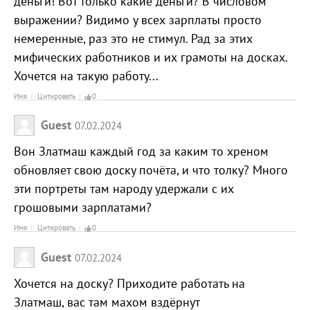
деньги! Вот только какие деньги? В числовом
выражении? Видимо у всех зарплаты просто
немеренные, раз это не стимул. Рад за этих
мифических работников и их грамоты на досках.
Хочется на такую работу...
Имя
Цитировать
0
Guest
07.02.2024
Вон Златмаш каждый год за каким то хреном
обновляет свою доску почёта, и что толку? Много
эти портреты там народу удержали с их
грошовыми зарплатами?
Имя
Цитировать
0
Guest
07.02.2024
Хочется на доску? Приходите работать на
Златмаш, вас там махом вздёрнут