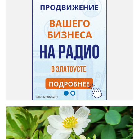
доносится. В конце лета собираю лаванду в пучки, сушу –
получаются букеты и саше одновременно. Лаванда широко
используется и в кулинарии». Семена, отметила собеседница
нашего портала, у неё были сорта «Вознесенская узколистная».
Только она хорошо зимует без укрытия. Всхожесть оказалась
на удивление хорошей: из пяти семян из каждой пачки четыре
взошли даже без стратификации. После покупки (по весне)
садовод советует сразу убрать семена в холодильник на два
месяца, а место посадки - мульчировать мелкой корой. Семена
самосевом в ней отлично прорастают. Если иногда срезать
сухие цветы и стряхивать семена вокруг куртины, лаванда
весной прорастет сама. Ещё один секрет – этот символ
Прованса не любит «вкусную» почву. Добавляйте в посадочную
яму гравий и песок – требуется хороший дренаж. В первый год
Екатерина рекомендует цветы убирать, чтобы силы куста
пошли на наращивание корневой системы. А со второго года
пусть лаванда цветёт во всю силу! Фото: Екатерина Бойко,
специально для «Златоуст.инфо». Обсуждение новости здесь
ВКОНТАКТЕ https://vk.com/newszlatoust74