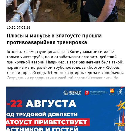
Златоуста Олег Решетников. «Её вклад зафиксирован в
важнейших документах школы, но главное - он остался в
людях: в тех учителях, которых она поддержала, в тех
учениках, которых она вдохновила. Заслуженный учитель РФ,
«Отличник народного просвещения», обладатель медали «За
10:52 07.08.26
доблестный труд», Галина Ивановна оставила не только
награды и документы, но и работающий, живой механизм
Плюсы и минусы: в Златоусте прошла
школы, который продолжает жить её принципами», - говорится
противоаварийная тренировка
в некрологе.
Готовясь к зиме, муниципальные «Коммунальные сети» не
только чинят трубы, но и отрабатывают алгоритм действий
при крупной аварии. Например, в этот раз легенда была такой:
порыв на магистральном трубопроводе, за «бортом» -10, без
тепла и горячей воды 63 многоквартирных дома и соцобъекты.
Сотрудники предприятия с учебной аварией справились. Но
участвовавшие в тренировке представители Госжилинспекции
отметили и недочёты. «Например, управляющие компании
несвоевременно приняли меры для предотвращения
“перемерзания” общей домовой тепловой сети
многоквартирного дома, отсутствовало взаимодействие с
ресурсоснабжающей организацией, ЕДДС и иными службами»,
— сообщила начальник Главного управления ГЖИ Ирина
Настенко. В следующий раз, рекомендовали в
Госжилинспекции, службы должны действовать слаженно. И
оперативно делиться информацией со всеми