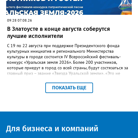
заинтересованными – от поставщика тепла до конечных
потребителей.
09:28 07.08.26
В Златоусте в конце августа соберутся
лучшие исполнители
С 19 по 22 августа при поддержке Президентского фонда
культурных инициатив и регионального Министерства
культуры в городе состоится IV Всероссийский фестиваль-
конкурс «Уральская земля 2026». Более 200 участников,
которые приедут в город со всей страны, будут состязаться за
главный приз – звание «Звезда Уральской земли». «Это не
просто конкурс, а четыре дня живого творчества:
прослушивания участников, мастер-классы от ведущих
ПОКАЗАТЬ ЕЩЕ
наставников, выступления победителей прошлых лет и
приглашённых артистов», - сообщает оргкомитет. Вход на все
фестивальные мероприятия будет свободным. В 2025 году в
фестивале участвовали 26 финалистов из городов
Челябинской, Свердловской, Курганской, Оренбургской
областей, Ханты-Мансийского автономного округа и
Республики Башкортостан. Приглашённой звездой стал
Для бизнеса и компаний
идейный вдохновитель, организатор фестиваля, эстрадный
певец, победитель главного патриотического конкурса страны