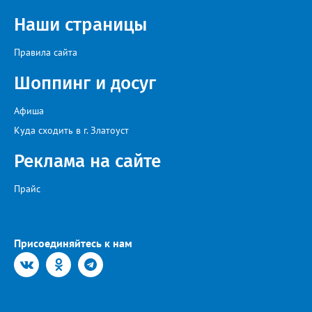
«Солдатский конверт», лауреат премии в области культуры и
искусства «Золотая лира», участник телевизионных проектов
Наши страницы
на Первом канале, обладатель звания «Голос страны» Алексей
Ковин.
Правила сайта
Шоппинг и досуг
Афиша
Куда сходить в г. Златоуст
Реклама на сайте
Прайс
Присоединяйтесь к нам