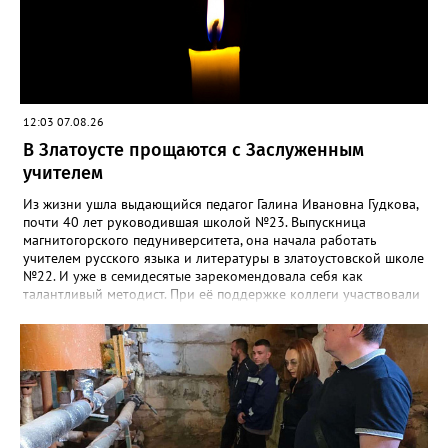
12:03 07.08.26
В Златоусте прощаются с Заслуженным
учителем
Из жизни ушла выдающийся педагог Галина Ивановна Гудкова,
почти 40 лет руководившая школой №23. Выпускница
магнитогорского педуниверситета, она начала работать
учителем русского языка и литературы в златоустовской школе
№22. И уже в семидесятые зарекомендовала себя как
талантливый методист. При её поддержке коллеги участвовали
в профессиональных конкурсах и добивались успехов.
«Благодаря её мудрому руководству в школе сформировался
сильный педагогический коллектив, объединённый общими
ценностями и любовью к своему делу. Для многих Галина
Ивановна навсегда останется не только талантливым
руководителем, но и настоящим Учителем с большой буквы», -
говорится в сообществе школы №23 во ВКонтакте. Свои
соболезнования семье Галины Ивановны выразил глава