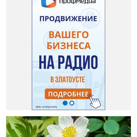
низины этот цветок не любит. Вот уже второй год растет и
радует меня. Соседи просят саженцы: аромат и до них
доносится. В конце лета собираю лаванду в пучки, сушу –
получаются букеты и саше одновременно. Лаванда широко
используется и в кулинарии». Семена, отметила собеседница
нашего портала, у неё были сорта «Вознесенская узколистная».
Только она хорошо зимует без укрытия. Всхожесть оказалась
на удивление хорошей: из пяти семян из каждой пачки четыре
взошли даже без стратификации. После покупки (по весне)
садовод советует сразу убрать семена в холодильник на два
месяца, а место посадки - мульчировать мелкой корой. Семена
самосевом в ней отлично прорастают. Если иногда срезать
сухие цветы и стряхивать семена вокруг куртины, лаванда
весной прорастет сама. Ещё один секрет – этот символ
Прованса не любит «вкусную» почву. Добавляйте в посадочную
яму гравий и песок – требуется хороший дренаж. В первый год
Екатерина рекомендует цветы убирать, чтобы силы куста
пошли на наращивание корневой системы. А со второго года
пусть лаванда цветёт во всю силу! Фото: Екатерина Бойко,
специально для «Златоуст.инфо». Обсуждение новости здесь
ВКОНТАКТЕ https://vk.com/newszlatoust74