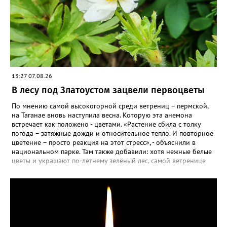
13:27 07.08.26
В лесу под Златоустом зацвели первоцветы
По мнению самой высокогорной среди ветрениц – пермской,
на Таганае вновь наступила весна. Которую эта анемона
встречает как положено - цветами. «Растение сбила с толку
погода – затяжные дожди и относительное тепло. И повторное
цветение – просто реакция на этот стресс», - объяснили в
национальном парке. Там также добавили: хотя нежные белые
цветы и украшают по-летнему зелёный лес, самой ветренице
такой «рецидив» пользы не приносит, а наоборот, забирает
силы перед долгой зимовкой.