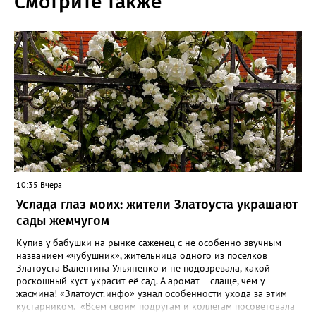
Смотрите также
10:35 Вчера
Услада глаз моих: жители Златоуста украшают
сады жемчугом
Купив у бабушки на рынке саженец с не особенно звучным
названием «чубушник», жительница одного из посёлков
Златоуста Валентина Ульяненко и не подозревала, какой
роскошный куст украсит её сад. А аромат – слаще, чем у
жасмина! «Златоуст.инфо» узнал особенности ухода за этим
кустарником. «Всем своим подругам и коллегам посоветовала