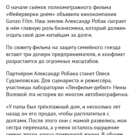
О начале съёмок полнометражного фильма
«Фейерверки днём» объявила кинокомпания
Gonzo Film. Наш земляк Александр Робак сыграет
в нём главную роль бизнесмена, который должен
отдать свой дом китайцам за долги.
По сюжету фильма на защиту семейного гнезда
встают три дочери предпринимателя, и конфликт
разрастается до огромных масштабов.
Партнёром Александр Робака станет Олеся
Судзиловская. Для сценариста и режиссёра,
участницы лаборатории «Ленфильм-дебют» Нины
Воловой эта история во многом автобиографична.
«У папы был трёхэтажный дом, и несколько лет
назад он его продал, чтобы расплатиться с
долгами. После этого они с мамой развелись, моя
сестра переехала, а у меня осталось ощущение
смены эпохи, конца привычной жизни. В общем,