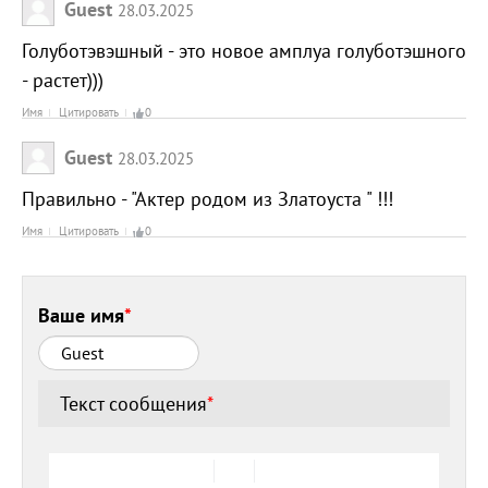
Guest
28.03.2025
Голуботэвэшный - это новое амплуа голуботэшного
- растет)))
Имя
Цитировать
0
Guest
28.03.2025
Правильно - "Актер родом из Златоуста " !!!
Имя
Цитировать
0
Ваше имя
*
Текст сообщения
*