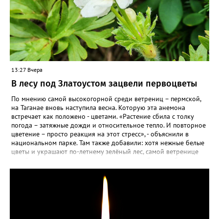
13:27 Вчера
В лесу под Златоустом зацвели первоцветы
По мнению самой высокогорной среди ветрениц – пермской,
на Таганае вновь наступила весна. Которую эта анемона
встречает как положено - цветами. «Растение сбила с толку
погода – затяжные дожди и относительное тепло. И повторное
цветение – просто реакция на этот стресс», - объяснили в
национальном парке. Там также добавили: хотя нежные белые
цветы и украшают по-летнему зелёный лес, самой ветренице
такой «рецидив» пользы не приносит, а наоборот, забирает
силы перед долгой зимовкой.