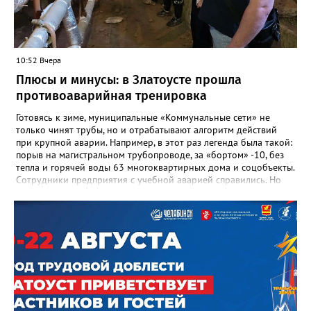
Златоуста Олег Решетников. «Её вклад зафиксирован в
важнейших документах школы, но главное - он остался в
людях: в тех учителях, которых она поддержала, в тех
учениках, которых она вдохновила. Заслуженный учитель РФ,
«Отличник народного просвещения», обладатель медали «За
10:52 Вчера
доблестный труд», Галина Ивановна оставила не только
награды и документы, но и работающий, живой механизм
Плюсы и минусы: в Златоусте прошла
школы, который продолжает жить её принципами», - говорится
противоаварийная тренировка
в некрологе.
Готовясь к зиме, муниципальные «Коммунальные сети» не
только чинят трубы, но и отрабатывают алгоритм действий
при крупной аварии. Например, в этот раз легенда была такой:
порыв на магистральном трубопроводе, за «бортом» -10, без
тепла и горячей воды 63 многоквартирных дома и соцобъекты.
Сотрудники предприятия с учебной аварией справились. Но
участвовавшие в тренировке представители Госжилинспекции
отметили и недочёты. «Например, управляющие компании
несвоевременно приняли меры для предотвращения
“перемерзания” общей домовой тепловой сети
многоквартирного дома, отсутствовало взаимодействие с
ресурсоснабжающей организацией, ЕДДС и иными службами»,
— сообщила начальник Главного управления ГЖИ Ирина
Настенко. В следующий раз, рекомендовали в
Госжилинспекции, службы должны действовать слаженно. И
оперативно делиться информацией со всеми