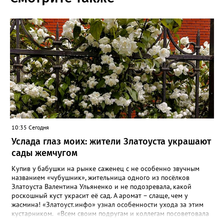
10:35 Сегодня
Услада глаз моих: жители Златоуста украшают
сады жемчугом
Купив у бабушки на рынке саженец с не особенно звучным
названием «чубушник», жительница одного из посёлков
Златоуста Валентина Ульяненко и не подозревала, какой
роскошный куст украсит её сад. А аромат – слаще, чем у
жасмина! «Златоуст.инфо» узнал особенности ухода за этим
кустарником. «Всем своим подругам и коллегам посоветовала
непременно посадить чубушник, и его становится в нашем