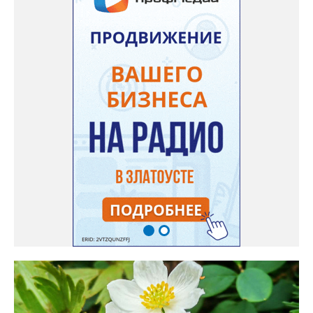
радует меня. Соседи просят саженцы: аромат и до них
доносится. В конце лета собираю лаванду в пучки, сушу –
получаются букеты и саше одновременно. Лаванда широко
используется и в кулинарии». Семена, отметила собеседница
нашего портала, у неё были сорта «Вознесенская узколистная».
Только она хорошо зимует без укрытия. Всхожесть оказалась
на удивление хорошей: из пяти семян из каждой пачки четыре
взошли даже без стратификации. После покупки (по весне)
садовод советует сразу убрать семена в холодильник на два
месяца, а место посадки - мульчировать мелкой корой. Семена
самосевом в ней отлично прорастают. Если иногда срезать
сухие цветы и стряхивать семена вокруг куртины, лаванда
весной прорастет сама. Ещё один секрет – этот символ
Прованса не любит «вкусную» почву. Добавляйте в посадочную
яму гравий и песок – требуется хороший дренаж. В первый год
Екатерина рекомендует цветы убирать, чтобы силы куста
пошли на наращивание корневой системы. А со второго года
пусть лаванда цветёт во всю силу! Фото: Екатерина Бойко,
специально для «Златоуст.инфо». Обсуждение новости здесь
ВКОНТАКТЕ https://vk.com/newszlatoust74