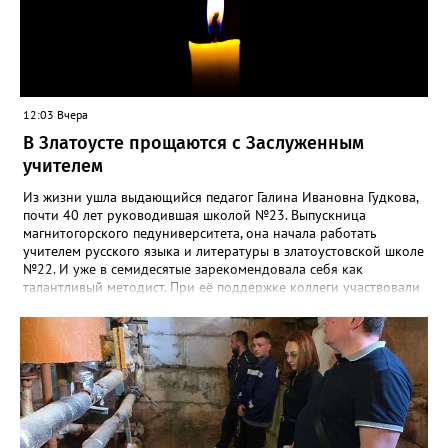
12:03 Вчера
В Златоусте прощаются с Заслуженным
учителем
Из жизни ушла выдающийся педагог Галина Ивановна Гудкова,
почти 40 лет руководившая школой №23. Выпускница
магнитогорского педуниверситета, она начала работать
учителем русского языка и литературы в златоустовской школе
№22. И уже в семидесятые зарекомендовала себя как
талантливый методист. При её поддержке коллеги участвовали
в профессиональных конкурсах и добивались успехов.
«Благодаря её мудрому руководству в школе сформировался
сильный педагогический коллектив, объединённый общими
ценностями и любовью к своему делу. Для многих Галина
Ивановна навсегда останется не только талантливым
руководителем, но и настоящим Учителем с большой буквы», -
говорится в сообществе школы №23 во ВКонтакте. Свои
соболезнования семье Галины Ивановны выразил глава