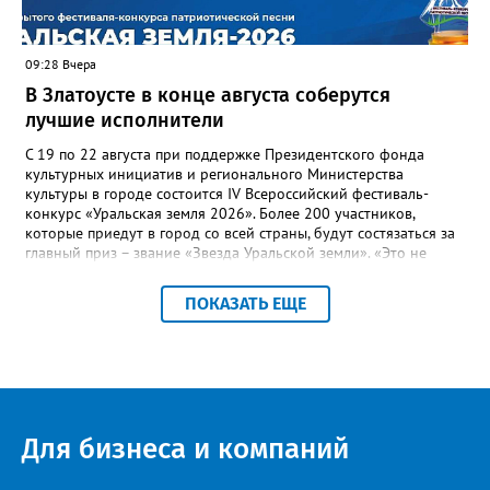
заинтересованными – от поставщика тепла до конечных
потребителей.
09:28 Вчера
В Златоусте в конце августа соберутся
лучшие исполнители
С 19 по 22 августа при поддержке Президентского фонда
культурных инициатив и регионального Министерства
культуры в городе состоится IV Всероссийский фестиваль-
конкурс «Уральская земля 2026». Более 200 участников,
которые приедут в город со всей страны, будут состязаться за
главный приз – звание «Звезда Уральской земли». «Это не
просто конкурс, а четыре дня живого творчества:
прослушивания участников, мастер-классы от ведущих
ПОКАЗАТЬ ЕЩЕ
наставников, выступления победителей прошлых лет и
приглашённых артистов», - сообщает оргкомитет. Вход на все
фестивальные мероприятия будет свободным. В 2025 году в
фестивале участвовали 26 финалистов из городов
Челябинской, Свердловской, Курганской, Оренбургской
областей, Ханты-Мансийского автономного округа и
Республики Башкортостан. Приглашённой звездой стал
Для бизнеса и компаний
идейный вдохновитель, организатор фестиваля, эстрадный
певец, победитель главного патриотического конкурса страны
«Солдатский конверт», лауреат премии в области культуры и