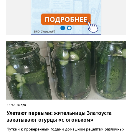
проси и бойся Более страшных потерь!» Видимо надо, чтоб
дольше Все были в покорном строю. И теми, кто знает больше,
Был призван в мир Кот Баюн. Найди, воин, столб! Найди! Он
выше всех возвышается. Баюн гасит пламя в груди. Ты —
слушаешь, круг — завершается. Смотри! Ты увидишь! Смотри!
Ведь Кот не в былинах, а здесь. Он есть — пустота внутри, А ты
в пустоте этой весь. Услышь его ритм! Услышь! Он мир твой в
куски разбивает. И ты без конца говоришь, А душа в этом
ритме тает. И ты, почему-то, согласен. И спорить желания нет.
Удобен и не опасен. И слушаешь «мудрых» совет. И тянет
смотреть и слушать Пустых «сенсаций» поток. Они разъедают
душу, Но ты жить без них не смог. И злоба, не как решение
Что-то менять в судьбе, А способ излить раздражение На то,
что подсунут тебе. Тебе объяснят, что дорого Стоит место у
них в раю. А рядом с тобой в ритме морока Баюкает Кот Баюн.
11:41 Вчера
Улетают первыми: жительницы Златоуста
закатывают огурцы «с огоньком»
Чуткий к проверенным годами домашним рецептам различных