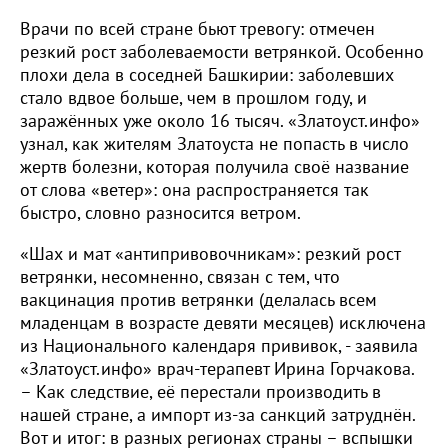
Врачи по всей стране бьют тревогу: отмечен
резкий рост заболеваемости ветрянкой. Особенно
плохи дела в соседней Башкирии: заболевших
стало вдвое больше, чем в прошлом году, и
заражённых уже около 16 тысяч. «Златоуст.инфо»
узнал, как жителям Златоуста не попасть в число
жертв болезни, которая получила своё название
от слова «ветер»: она распространяется так
быстро, словно разносится ветром.
«Шах и мат «антипривовочникам»: резкий рост
ветрянки, несомненно, связан с тем, что
вакцинация против ветрянки (делалась всем
младенцам в возрасте девяти месяцев) исключена
из Национального календаря прививок, - заявила
«Златоуст.инфо» врач-терапевт Ирина Горчакова.
– Как следствие, её перестали производить в
нашей стране, а импорт из-за санкций затруднён.
Вот и итог: в разных регионах страны – вспышки