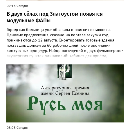
09:16 Сегодня
В двух сёлах под Златоустом появятся
модульные ФАПы
Городская больница уже объявила о поиске поставщика.
Ценовые предложения, сказано на портале закупки.гоу,
принимаются до 12 августа. Смонтировать готовые здания
поставщик должен за 60 рабочих дней после окончания
конкурсных процедур. Набор помещений в двух фельдшерско-
акушерских пунктах одинаковый: кабинет для приёма,
процедурная, комната ожидания для посетителей, санузел, а
также комната для хранения лекарственных препаратов и
другие вспомогательные. В Веселовке новый ФАП
расположится на участке №58 по улице Ленина, в Кувашах –
на Советской, 79.
08:08 Сегодня