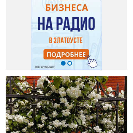
(9-процентного), пачка острого кетчупа типа «Чили». Всё
соединяем, даём прокипеть 5 минут и столько же – остыть.
Этого рассола хватает на 4 литровые банки. Огурцы заливаем
рассолом и ставим стерилизоваться в кастрюлю с горячей
водой (60 градусов). Стерилизуем 10-15 минут со времени
закипания воды в кастрюле. Вытаскиваем, закручиваем крышки
и переворачиваем, но не укутываем. «Вот и всё, делайте! –
советует землячкам опытная хозяюшка. - Огурцы получаются –
ум отъешь!». Обсуждение новости здесь
ВКОНТАКТЕ https://vk.com/newszlatoust74