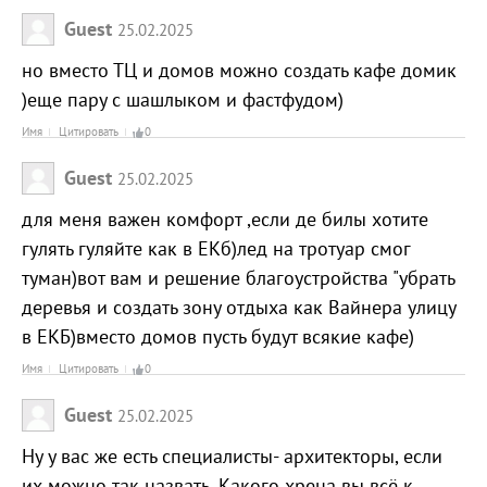
Guest
25.02.2025
но вместо ТЦ и домов можно создать кафе домик
)еще пару с шашлыком и фастфудом)
Имя
Цитировать
0
Guest
25.02.2025
для меня важен комфорт ,если де билы хотите
гулять гуляйте как в ЕКб)лед на тротуар смог
туман)вот вам и решение благоустройства "убрать
деревья и создать зону отдыха как Вайнера улицу
в ЕКБ)вместо домов пусть будут всякие кафе)
Имя
Цитировать
0
Guest
25.02.2025
Ну у вас же есть специалисты- архитекторы, если
их можно так назвать. Какого хрена вы всё к