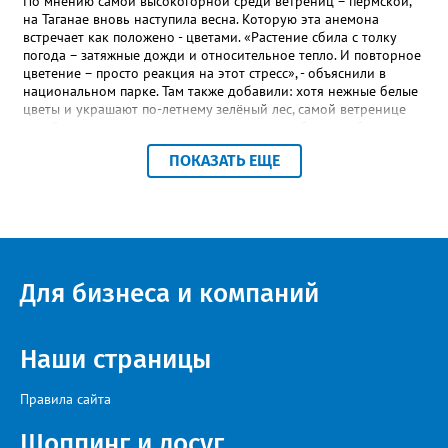
весной прорастет сама. Ещё один секрет – этот символ
По мнению самой высокогорной среди ветрениц – пермской,
Прованса не любит «вкусную» почву. Добавляйте в посадочную
на Таганае вновь наступила весна. Которую эта анемона
яму гравий и песок – требуется хороший дренаж. В первый год
встречает как положено - цветами. «Растение сбила с толку
Екатерина рекомендует цветы убирать, чтобы силы куста
погода – затяжные дожди и относительное тепло. И повторное
пошли на наращивание корневой системы. А со второго года
цветение – просто реакция на этот стресс», - объяснили в
пусть лаванда цветёт во всю силу! Фото: Екатерина Бойко,
национальном парке. Там также добавили: хотя нежные белые
специально для «Златоуст.инфо». Обсуждение новости здесь
цветы и украшают по-летнему зелёный лес, самой ветренице
ВКОНТАКТЕ https://vk.com/newszlatoust74
такой «рецидив» пользы не приносит, а наоборот, забирает
силы перед долгой зимовкой.
ПОКАЗАТЬ ЕЩЕ
Для бизнеса и компаний
Наши страницы
Правила сайта
Шоппинг и досуг