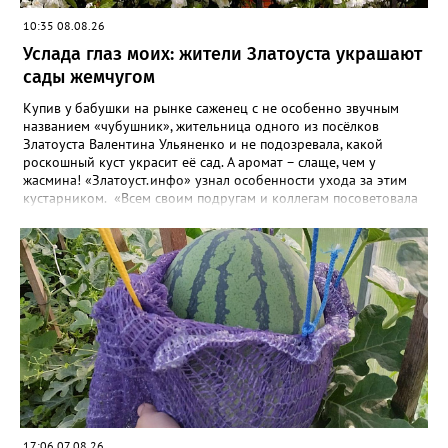
10:35 08.08.26
Услада глаз моих: жители Златоуста украшают
сады жемчугом
Купив у бабушки на рынке саженец с не особенно звучным
названием «чубушник», жительница одного из посёлков
Златоуста Валентина Ульяненко и не подозревала, какой
роскошный куст украсит её сад. А аромат – слаще, чем у
жасмина! «Златоуст.инфо» узнал особенности ухода за этим
кустарником. «Всем своим подругам и коллегам посоветовала
непременно посадить чубушник, и его становится в нашем
городе всё больше, - рассказала нашему порталу Валентина. – У
меня растёт, на мой взгляд, самый красивый сорт – «Жемчуг».
Моему кусту (на фото) четыре года, достаточно компактный.
Махровые цветки - диаметром шесть сантиметров. Цветёт в
июле не менее трёх недель. Oчень ароматный, что редко
встречается у сортовых особeй. Не бойтесь подстригать - он
это любит. Если не знаете, чем украсить свой сад, сажайте
чубушник, не пожалеете!». «Жемчужные» цветы Валентина
сушит и зимой добавляет в чай. Следующей весной планирует
приобрести в питомнике ещё один сорт чубушника – «Зоя
Космодемьянская». Выбрала его по фото: понравилось, что
полураскрытые бутончики «Зои» похожи на круглые пуговки.
17:06 07.08.26