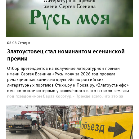
08:08 Сегодня
Златоустовец стал номинантом есенинской
премии
Отбор претендентов на получение литературной премии
имени Сергея Есенина «Русь моя» за 2026 год провела
редакционная комиссия крупнейших российских
литературных порталов Стихи.ру и Проза.ру. «Златоуст.инфо»
взял короткое интервью у включённого в этот список земляка
под псевдонимом Евраз Косотур. - Прежде всего, что это за
премия и как вы о ней узнали? - Премия имени Сергея Есенина
«Русь моя» ежегодная, её вручают в канун дня рождения
великого русского поэта. Я о ней узнал на сайте стихи.ру,
подал заявку, особо ни на что не рассчитывая. А потом мне
позвонили, сказали, что я подхожу. - Как давно пишете и о чём?
- Пишу давно, но обычно кидал в стол или отправлял
знакомым, друзьям. С 2024 года публикую на Author.Today, с