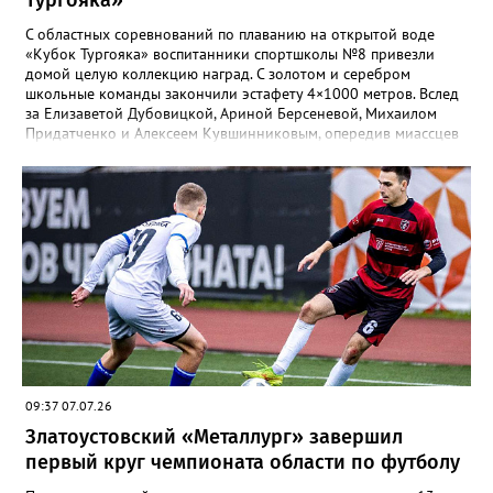
С областных соревнований по плаванию на открытой воде
«Кубок Тургояка» воспитанники спортшколы №8 привезли
домой целую коллекцию наград. С золотом и серебром
школьные команды закончили эстафету 4×1000 метров. Вслед
за Елизаветой Дубовицкой, Ариной Берсеневой, Михаилом
Придатченко и Алексеем Кувшинниковым, опередив миассцев
всего на три секунды финишировали Алесия Соколова,
Анастасия Лущикова, Дмитрий Векшин и Макар Смирнов.
Золото на тысяче метрах среди девушек 14–16 лет забрала
Арина Берсенева, чуть отстала от неё Софья Новикова. На трёх
тысячах метров с выбыванием среди юношей первым стал
Ярослав Верещагин, третьим — Михаил Придатченко. А в
заплыве на три тысячи 3000 метров пьедестал оказался
полностью златоустовским. На него поднялись Софья
Колесникова, Арина Берсенева и Елизавета Дубовицкая. Всего
в «Кубке Тургояка» на старт вышли 155 спортсменов из
Златоуста, Миасса, Челябинска, Пласта и Южноуральска.
09:37 07.07.26
Златоустовский «Металлург» завершил
первый круг чемпионата области по футболу