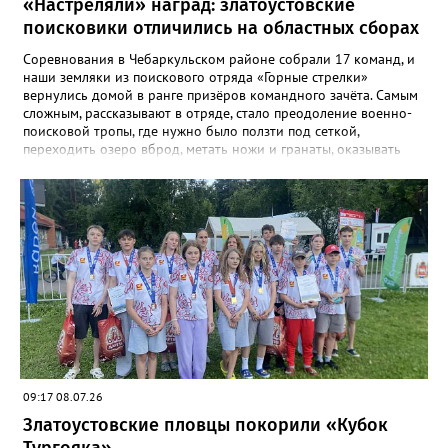
«Настреляли» наград: златоустовские
поисковики отличились на областных сборах
Соревнования в Чебаркульском районе собрали 17 команд, и
наши земляки из поискового отряда «Горные стрелки»
вернулись домой в ранге призёров командного зачёта. Самым
сложным, рассказывают в отряде, стало преодоление военно-
поисковой тропы, где нужно было ползти под сеткой,
переходить озеро вброд, метать ножи и гранаты, оказывать
первую помощь. Но закалённые многими поисковыми
экспедициями и тренировками старшие «Горные стрелки»
финишировали вторыми, а их товарищи из средней группы –
третьими. В соревновательной программе были и визитка, и
видеоролик, а также викторина, конкурс музейных
экспотнатов и «профессиональный» этап под названием
«Эксгумация. Документирование работ», где средняя группа
лидировала, а старшие взяли бронзу. Всего «Горные стрелки»
привезли 13 наград разного достоинства. В средней группе
представители отряда стали вице-чемпионами, в старшей –
замкнули тройку лучших.
09:17 08.07.26
Златоустовские пловцы покорили «Кубок
Тургояка»