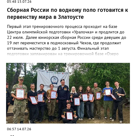
05:48 15.07.26
Сборная России по водному поло готовится к
первенству мира в Златоусте
Первый этап тренировочного процесса проходит на базе
Центра олимпийской подготовки «Уралочка» и продлится до
22 июля. Далее юниорская сборная России среди девушек до
19 лет переместится в подмосковный Чехов, где продолжит
оттачивать мастерство до 1 августа. Финальный этап
подготовки запланирован на тренировочной базе «Озеро
Круглое» до 13 августа. Мировой форум стартует через день в
испанском городе Пуэрто-де-ла-Крус. Национальную сборную
на этом турнире возглавит тренер златоустовской «Уралочки»
Дмитрий Андреев.
06:57 14.07.26