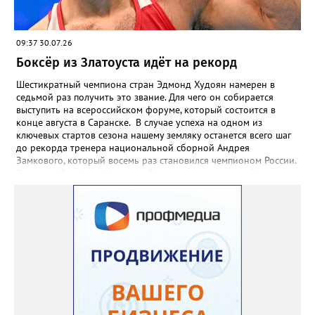
09:37 30.07.26
Боксёр из Златоуста идёт на рекорд
Шестикратный чемпиона стран Эдмонд Худоян намерен в
седьмой раз получить это звание. Для чего он собирается
выступить на всероссийском форуме, который состоится в
конце августа в Саранске. В случае успеха на одном из
ключевых стартов сезона нашему земляку останется всего шаг
до рекорда тренера национальной сборной Андрея
Замкового, который восемь раз становился чемпионом России.
3 августа боксёрский турнир Спартакиады народов России
стартует в Челябинске. На ринг ДС «Юность» выйдут как
сильнейшие мужчины, так и женщины — лидеры национальной
сборной. Они разыграют 13 комплектов наград.