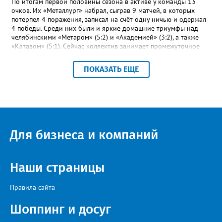
По итогам первой половины сезона в активе у команды 13
очков. Их «Металлург» набрал, сыграв 9 матчей, в которых
потерпел 4 поражения, записал на счёт одну ничью и одержал
4 победы. Среди них были и яркие домашние триумфы над
челябинскими «Метаром» (5:2) и «Академией» (3:2), а также
«Катавом» (5:1). Сейчас коллектив занимает промежуточное
шестое место – это самая середина турнирной таблицы.
Строкой выше златоустовцев – коркинский «Шахтёр». При
ПОКАЗАТЬ ЕЩЕ
прочих одинаковых показателях двух идущих плечом к плечу
соперников отличает лишь разница между забитыми и
пропущенными мячами: 23-17 и 27-23 соответственно.
«Впереди второй круг чемпионата, где у команды будет
возможность улучшить свои позиции в турнирной таблице и
взять реванш у принципиальных соперников», - сообщили в ФК
«Металлург». После первого круга чемпионата области
Для бизнеса и компаний
лидирует «Звезда» из Чебаркуля, в первую тройку также вошли
две челябинские команды – «Спартак» и «Метар».
Наши страницы
Правила сайта
Шоппинг и досуг