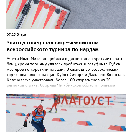
07:25 Вчера
Златоустовец стал вице-чемпионом
всероссийского турнира по нардам
Успеха Иван Миленин добился в дисциплине короткие нарды
блиц, кроме того, ему удалось пробиться в полуфинал Кубка
мастеров по коротким нардам. В ежегодных всероссийских
соревнованиях по нардам Кубок Сибири и Дальнего Востока в
Красноярске участвовали более 100 спортсменов из 20
регионов страны. Сборная Челябинской области привезла
домой несколько наград. Кроме серебра, которое добыл наш
земляк, это три золота Ксении Нагаевой и Екатерины
Дроздовой из Челябинска, бронза представительницы Миасса
Ирины Зобковой и челябинца Сергея Лютова. Ещё одну
бронзу в общую копилку положила чемпионка турнира
Екатерина Дроздова.