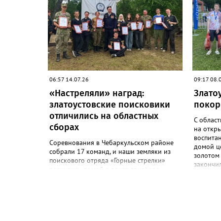
преследования и масс-старт.
становил
боксёрс
России с
«Юность
мужчины
национа
13 компл
06:57 14.07.26
09:17 08.
«Настреляли» наград:
Злато
златоустовские поисковики
покор
отличились на областных
С облас
сборах
на откр
воспита
Соревнования в Чебаркульском районе
домой ц
собрали 17 команд, и наши земляки из
золотом
поискового отряда «Горные стрелки»
закончил
вернулись домой в ранге призёров
Вслед з
командного зачёта. Самым сложным,
Берсене
рассказывают в отряде, стало
Алексее
преодоление военно-поисковой тропы,
миассцев
где нужно было ползти под сеткой,
финишир
переходить озеро вброд, метать ножи и
Анастас