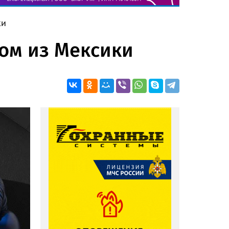
ки
ком из Мексики