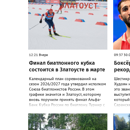
12:21 Вчера
09:37 30.
Финал биатлонного кубка
Боксёр
состоится в Златоусте в марте
рекор
Календарный план соревнований на
Шестикр
сезон 2026/2027 года утвердил исполком
Худоян 
Союза биатлонистов России. В этом
это зван
графике значится и Златоуст, которому
выступит
вновь поручили принять финал Альфа-
который 
Банк Кубка России по биатлону. Турнир с
Саранске
участием сильнейших спортсменов
ключевых
страны состоится с 1 по 8 марта 2027
останетс
года. В программе будут самые
национа
зрелищные дисциплины: спринт, гонка
Замковог