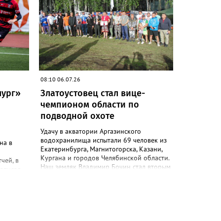
 Мировой
панском
 турнире
08:10 06.07.26
лург»
Златоустовец стал вице-
чемпионом области по
подводной охоте
Удачу в акватории Аргазинского
водохранилища испытали 69 человек из
на в
Екатеринбурга, Магнитогорска, Казани,
Кургана и городов Челябинской области.
чей, в
Наш земляк Владимир Бочин стал вторым
записал
в личном зачёте. Общий улов за два
победы.
соревновательных дня составил 27 голов
ие
рыбы общим весом более 43 с
таром»
половиной килограммов. У победителя –
Анатолия Банникова из посёлка Полевой
в
– на 5 голов меньше, но общий вес