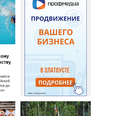
ному
нству
оцесса
ийской
тся до
ная
хов, где
о до 1
вки
 базе