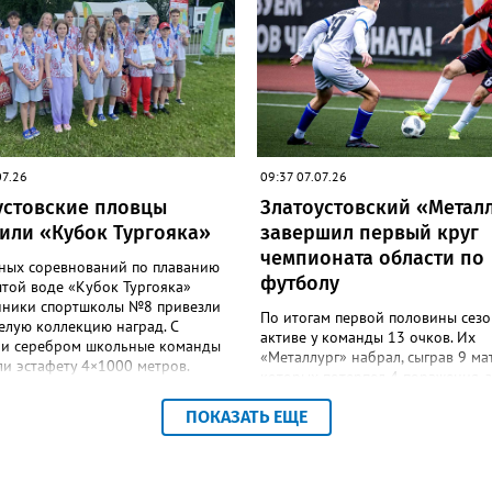
ся чемпионом России. 3 августа
«Озеро Круглое» до 13 августа.
кий турнир Спартакиады народов
форум стартует через день в ис
тартует в Челябинске. На ринг ДС
городе Пуэрто-де-ла-Крус.
» выйдут как сильнейшие
Национальную сборную на этом
, так и женщины — лидеры
возглавит тренер златоустовской
льной сборной. Они разыграют
«Уралочки» Дмитрий Андреев.
ектов наград.
07.26
09:37 07.07.26
устовские пловцы
Златоустовский «Метал
или «Кубок Тургояка»
завершил первый круг
чемпионата области по
тных соревнований по плаванию
футболу
ытой воде «Кубок Тургояка»
нники спортшколы №8 привезли
По итогам первой половины сезо
елую коллекцию наград. С
активе у команды 13 очков. Их
 и серебром школьные команды
«Металлург» набрал, сыграв 9 мат
и эстафету 4×1000 метров.
которых потерпел 4 поражения, 
а Елизаветой Дубовицкой, Ариной
на счёт одну ничью и одержал 4 
вой, Михаилом Придатченко и
ПОКАЗАТЬ ЕЩЕ
Среди них были и яркие домашн
м Кувшинниковым, опередив
триумфы над челябинскими «Ме
 всего на три секунды
(5:2) и «Академией» (3:2), а также
овали Алесия Соколова,
«Катавом» (5:1). Сейчас коллекти
ия Лущикова, Дмитрий Векшин и