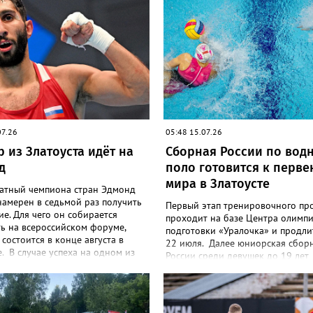
07.26
05:48 15.07.26
 из Златоуста идёт на
Сборная России по вод
д
поло готовится к перве
мира в Златоусте
атный чемпиона стран Эдмонд
намерен в седьмой раз получить
Первый этап тренировочного пр
ие. Для чего он собирается
проходит на базе Центра олимп
ь на всероссийском форуме,
подготовки «Уралочка» и продли
состоится в конце августа в
22 июля. Далее юниорская сбор
. В случае успеха на одном из
России среди девушек до 19 лет
 стартов сезона нашему земляку
переместится в подмосковный Че
я всего шаг до рекорда тренера
продолжит оттачивать мастерств
льной сборной Андрея
августа. Финальный этап подгото
о, который восемь раз
запланирован на тренировочной