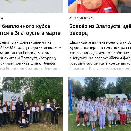
ра
09:37 30.07.26
 биатлонного кубка
Боксёр из Златоуста идё
тся в Златоусте в марте
рекорд
рный план соревнований на
Шестикратный чемпиона стран 
026/2027 года утвердил исполком
Худоян намерен в седьмой раз п
атлонистов России. В этом
это звание. Для чего он собирает
значится и Златоуст, которому
выступить на всероссийском фор
оручили принять финал Альфа-
который состоится в конце авгус
ка России по биатлону. Турнир с
Саранске. В случае успеха на од
м сильнейших спортсменов
ключевых стартов сезона нашему
остоится с 1 по 8 марта 2027
останется всего шаг до рекорда 
программе будут самые
национальной сборной Андрея
е дисциплины: спринт, гонка
Замкового, который восемь раз
вания и масс-старт.
становился чемпионом России. 3
боксёрский турнир Спартакиады
России стартует в Челябинске. На
«Юность» выйдут как сильнейши
мужчины, так и женщины — лиде
национальной сборной. Они раз
13 комплектов наград.