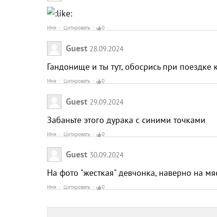
Имя
Цитировать
0
Guest
28.09.2024
Гандонище и ты тут, обосрись при поездке к
Имя
Цитировать
0
Guest
29.09.2024
Забаньте этого дурака с синими точками
Имя
Цитировать
0
Guest
30.09.2024
На фото "жесткая" девчонка, наверно на мя
Имя
Цитировать
0