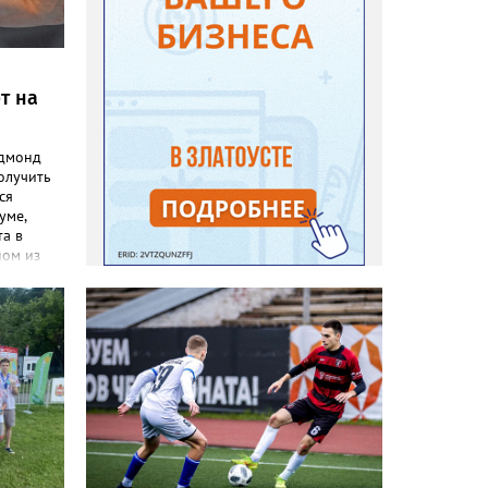
т на
Эдмонд
олучить
ся
уме,
та в
ном из
 земляку
тренера
 августа
 народов
 ринг ДС
е
ры
ыграют