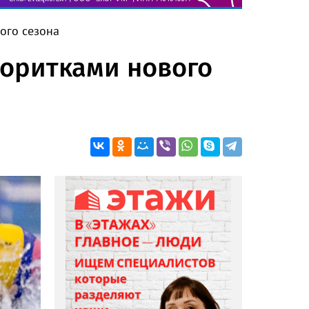
ого сезона
воритками нового