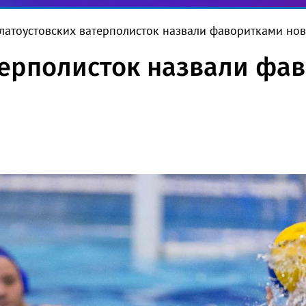
латоустовских ватерполисток назвали фаворитками нов
терполисток назвали фа