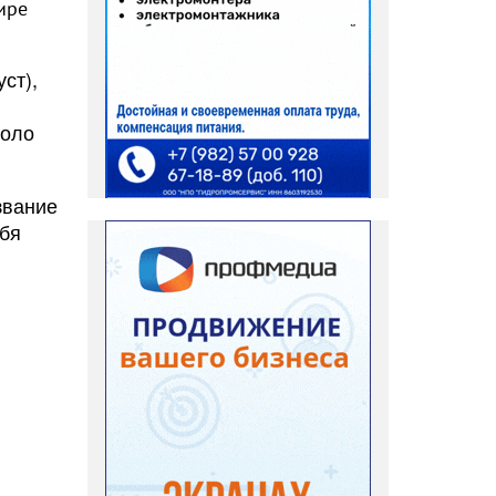
ире
ст),
поло
звание
ебя