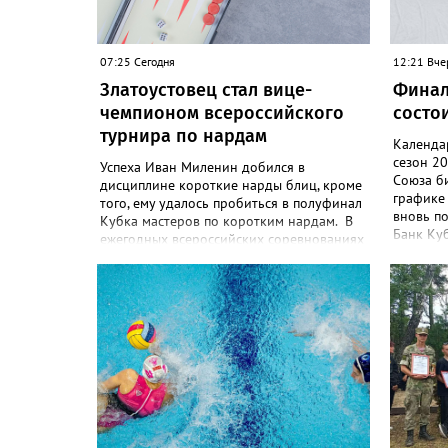
07:25 Сегодня
12:21 Вче
Златоустовец стал вице-
Финал
чемпионом всероссийского
состои
турнира по нардам
Календа
сезон 2
Успеха Иван Миленин добился в
Союза би
дисциплине короткие нарды блиц, кроме
графике 
того, ему удалось пробиться в полуфинал
вновь п
Кубка мастеров по коротким нардам. В
Банк Куб
ежегодных всероссийских соревнованиях
участие
по нардам Кубок Сибири и Дальнего
страны с
Востока в Красноярске участвовали
года. В 
более 100 спортсменов из 20 регионов
зрелищны
страны. Сборная Челябинской области
преследо
привезла домой несколько наград.
Кроме серебра, которое добыл наш
земляк, это три золота Ксении Нагаевой и
Екатерины Дроздовой из Челябинска,
бронза представительницы Миасса
Ирины Зобковой и челябинца Сергея
Лютова. Ещё одну бронзу в общую