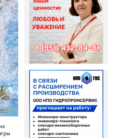
их
игры