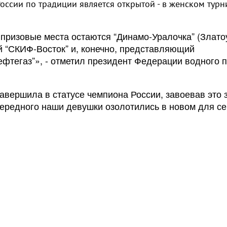
России по традиции является открытой - в женском турн
призовые места остаются “Динамо-Уралочка” (Златоу
й “СКИФ-Восток” и, конечно, представляющий
фтегаз”», - отметил президент Федерации водного 
вершила в статусе чемпиона России, завоевав это 
чередного наши девушки озолотились в новом для с