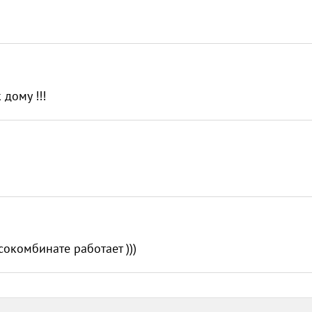
 дому !!!
сокомбинате работает )))