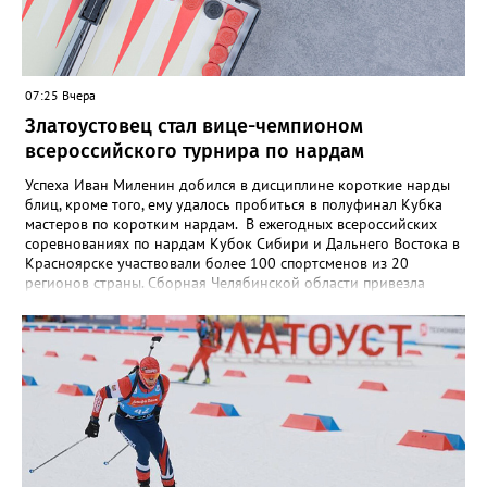
07:25 Вчера
Златоустовец стал вице-чемпионом
всероссийского турнира по нардам
Успеха Иван Миленин добился в дисциплине короткие нарды
блиц, кроме того, ему удалось пробиться в полуфинал Кубка
мастеров по коротким нардам. В ежегодных всероссийских
соревнованиях по нардам Кубок Сибири и Дальнего Востока в
Красноярске участвовали более 100 спортсменов из 20
регионов страны. Сборная Челябинской области привезла
домой несколько наград. Кроме серебра, которое добыл наш
земляк, это три золота Ксении Нагаевой и Екатерины
Дроздовой из Челябинска, бронза представительницы Миасса
Ирины Зобковой и челябинца Сергея Лютова. Ещё одну
бронзу в общую копилку положила чемпионка турнира
Екатерина Дроздова.