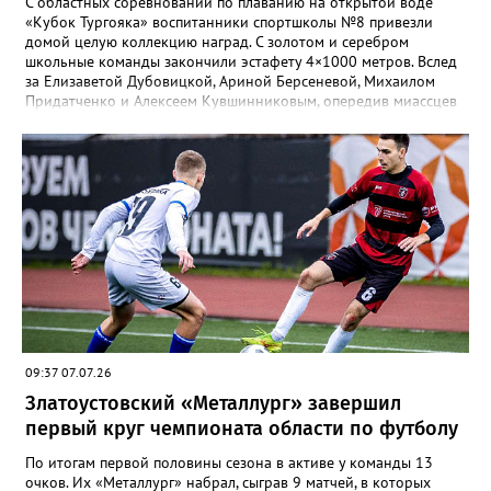
С областных соревнований по плаванию на открытой воде
«Кубок Тургояка» воспитанники спортшколы №8 привезли
домой целую коллекцию наград. С золотом и серебром
школьные команды закончили эстафету 4×1000 метров. Вслед
за Елизаветой Дубовицкой, Ариной Берсеневой, Михаилом
Придатченко и Алексеем Кувшинниковым, опередив миассцев
всего на три секунды финишировали Алесия Соколова,
Анастасия Лущикова, Дмитрий Векшин и Макар Смирнов.
Золото на тысяче метрах среди девушек 14–16 лет забрала
Арина Берсенева, чуть отстала от неё Софья Новикова. На трёх
тысячах метров с выбыванием среди юношей первым стал
Ярослав Верещагин, третьим — Михаил Придатченко. А в
заплыве на три тысячи 3000 метров пьедестал оказался
полностью златоустовским. На него поднялись Софья
Колесникова, Арина Берсенева и Елизавета Дубовицкая. Всего
в «Кубке Тургояка» на старт вышли 155 спортсменов из
Златоуста, Миасса, Челябинска, Пласта и Южноуральска.
09:37 07.07.26
Златоустовский «Металлург» завершил
первый круг чемпионата области по футболу
По итогам первой половины сезона в активе у команды 13
очков. Их «Металлург» набрал, сыграв 9 матчей, в которых