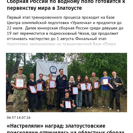
Сборная России по водному поло готовится к
первенству мира в Златоусте
Первый этап тренировочного процесса проходит на базе
Центра олимпийской подготовки «Уралочка» и продлится до
22 июля. Далее юниорская сборная России среди девушек до
19 лет переместится в подмосковный Чехов, где продолжит
оттачивать мастерство до 1 августа. Финальный этап
подготовки запланирован на тренировочной базе «Озеро
Круглое» до 13 августа. Мировой форум стартует через день в
испанском городе Пуэрто-де-ла-Крус. Национальную сборную
на этом турнире возглавит тренер златоустовской «Уралочки»
Дмитрий Андреев.
06:57 14.07.26
«Настреляли» наград: златоустовские
поисковики отличились на областных сборах