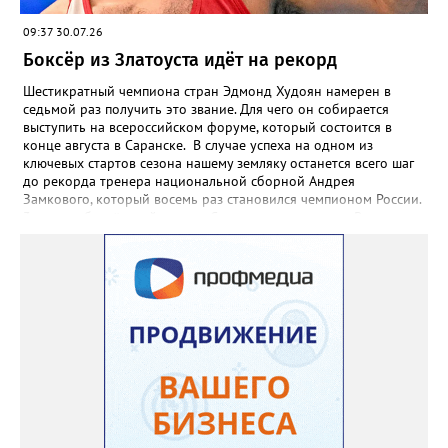
09:37 30.07.26
Боксёр из Златоуста идёт на рекорд
Шестикратный чемпиона стран Эдмонд Худоян намерен в
седьмой раз получить это звание. Для чего он собирается
выступить на всероссийском форуме, который состоится в
конце августа в Саранске. В случае успеха на одном из
ключевых стартов сезона нашему земляку останется всего шаг
до рекорда тренера национальной сборной Андрея
Замкового, который восемь раз становился чемпионом России.
3 августа боксёрский турнир Спартакиады народов России
стартует в Челябинске. На ринг ДС «Юность» выйдут как
сильнейшие мужчины, так и женщины — лидеры национальной
сборной. Они разыграют 13 комплектов наград.