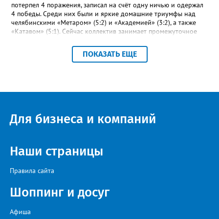
потерпел 4 поражения, записал на счёт одну ничью и одержал
4 победы. Среди них были и яркие домашние триумфы над
челябинскими «Метаром» (5:2) и «Академией» (3:2), а также
«Катавом» (5:1). Сейчас коллектив занимает промежуточное
шестое место – это самая середина турнирной таблицы.
Строкой выше златоустовцев – коркинский «Шахтёр». При
ПОКАЗАТЬ ЕЩЕ
прочих одинаковых показателях двух идущих плечом к плечу
соперников отличает лишь разница между забитыми и
пропущенными мячами: 23-17 и 27-23 соответственно.
«Впереди второй круг чемпионата, где у команды будет
возможность улучшить свои позиции в турнирной таблице и
взять реванш у принципиальных соперников», - сообщили в ФК
«Металлург». После первого круга чемпионата области
Для бизнеса и компаний
лидирует «Звезда» из Чебаркуля, в первую тройку также вошли
две челябинские команды – «Спартак» и «Метар».
Наши страницы
Правила сайта
Шоппинг и досуг
Афиша