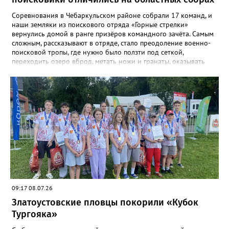
Соревнования в Чебаркульском районе собрали 17 команд, и
наши земляки из поискового отряда «Горные стрелки»
вернулись домой в ранге призёров командного зачёта. Самым
сложным, рассказывают в отряде, стало преодоление военно-
поисковой тропы, где нужно было ползти под сеткой,
переходить озеро вброд, метать ножи и гранаты, оказывать
первую помощь. Но закалённые многими поисковыми
экспедициями и тренировками старшие «Горные стрелки»
финишировали вторыми, а их товарищи из средней группы –
третьими. В соревновательной программе были и визитка, и
видеоролик, а также викторина, конкурс музейных
экспотнатов и «профессиональный» этап под названием
«Эксгумация. Документирование работ», где средняя группа
лидировала, а старшие взяли бронзу. Всего «Горные стрелки»
привезли 13 наград разного достоинства. В средней группе
представители отряда стали вице-чемпионами, в старшей –
замкнули тройку лучших.
09:17 08.07.26
Златоустовские пловцы покорили «Кубок
Тургояка»