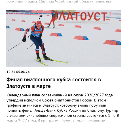
регионов страны. Сборная Челябинской области привезла
домой несколько наград. Кроме серебра, которое добыл наш
земляк, это три золота Ксении Нагаевой и Екатерины
Дроздовой из Челябинска, бронза представительницы Миасса
Ирины Зобковой и челябинца Сергея Лютова. Ещё одну
бронзу в общую копилку положила чемпионка турнира
Екатерина Дроздова.
12:21 05.08.26
Финал биатлонного кубка состоится в
Златоусте в марте
Календарный план соревнований на сезон 2026/2027 года
утвердил исполком Союза биатлонистов России. В этом
графике значится и Златоуст, которому вновь поручили
принять финал Альфа-Банк Кубка России по биатлону. Турнир
с участием сильнейших спортсменов страны состоится с 1 по 8
марта 2027 года. В программе будут самые зрелищные
дисциплины: спринт, гонка преследования и масс-старт.