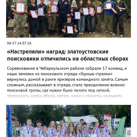
06:57 14.07.26
«Настреляли» наград: златоустовские
поисковики отличились на областных сборах
Соревнования в Чебаркульском районе собрали 17 команд, и
наши земляки из поискового отряда «Горные стрелки»
вернулись домой в ранге призёров командного зачёта. Самым
сложным, рассказывают в отряде, стало преодоление военно-
поисковой тропы, где нужно было ползти под сеткой,
переходить озеро вброд, метать ножи и гранаты, оказывать
первую помощь. Но закалённые многими поисковыми
экспедициями и тренировками старшие «Горные стрелки»
финишировали вторыми, а их товарищи из средней группы –
третьими. В соревновательной программе были и визитка, и
видеоролик, а также викторина, конкурс музейных
экспотнатов и «профессиональный» этап под названием
«Эксгумация. Документирование работ», где средняя группа