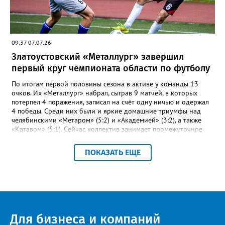
в «Кубке Тургояка» на старт вышли 155 спортсменов из
Златоуста, Миасса, Челябинска, Пласта и Южноуральска.
09:37 07.07.26
Златоустовский «Металлург» завершил
первый круг чемпионата области по футболу
По итогам первой половины сезона в активе у команды 13
очков. Их «Металлург» набрал, сыграв 9 матчей, в которых
потерпел 4 поражения, записал на счёт одну ничью и одержал
4 победы. Среди них были и яркие домашние триумфы над
челябинскими «Метаром» (5:2) и «Академией» (3:2), а также
«Катавом» (5:1). Сейчас коллектив занимает промежуточное
шестое место – это самая середина турнирной таблицы.
Строкой выше златоустовцев – коркинский «Шахтёр». При
ПОКАЗАТЬ ЕЩЕ
прочих одинаковых показателях двух идущих плечом к плечу
соперников отличает лишь разница между забитыми и
пропущенными мячами: 23-17 и 27-23 соответственно.
«Впереди второй круг чемпионата, где у команды будет
возможность улучшить свои позиции в турнирной таблице и
взять реванш у принципиальных соперников», - сообщили в ФК
«Металлург». После первого круга чемпионата области
Для бизнеса и компаний
лидирует «Звезда» из Чебаркуля, в первую тройку также вошли