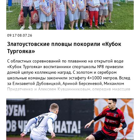
лидировала, а старшие взяли бронзу. Всего «Горные стрелки»
привезли 13 наград разного достоинства. В средней группе
представители отряда стали вице-чемпионами, в старшей –
замкнули тройку лучших.
09:17 08.07.26
Златоустовские пловцы покорили «Кубок
Тургояка»
С областных соревнований по плаванию на открытой воде
«Кубок Тургояка» воспитанники спортшколы №8 привезли
домой целую коллекцию наград. С золотом и серебром
школьные команды закончили эстафету 4×1000 метров. Вслед
за Елизаветой Дубовицкой, Ариной Берсеневой, Михаилом
Придатченко и Алексеем Кувшинниковым, опередив миассцев
всего на три секунды финишировали Алесия Соколова,
Анастасия Лущикова, Дмитрий Векшин и Макар Смирнов.
Золото на тысяче метрах среди девушек 14–16 лет забрала
Арина Берсенева, чуть отстала от неё Софья Новикова. На трёх
тысячах метров с выбыванием среди юношей первым стал
Ярослав Верещагин, третьим — Михаил Придатченко. А в
заплыве на три тысячи 3000 метров пьедестал оказался
полностью златоустовским. На него поднялись Софья
Колесникова, Арина Берсенева и Елизавета Дубовицкая. Всего