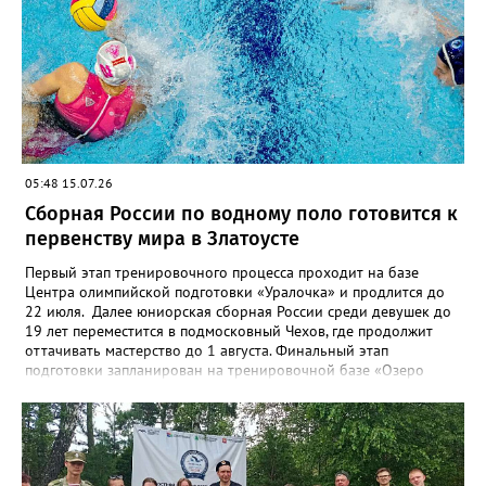
05:48 15.07.26
Сборная России по водному поло готовится к
первенству мира в Златоусте
Первый этап тренировочного процесса проходит на базе
Центра олимпийской подготовки «Уралочка» и продлится до
22 июля. Далее юниорская сборная России среди девушек до
19 лет переместится в подмосковный Чехов, где продолжит
оттачивать мастерство до 1 августа. Финальный этап
подготовки запланирован на тренировочной базе «Озеро
Круглое» до 13 августа. Мировой форум стартует через день в
испанском городе Пуэрто-де-ла-Крус. Национальную сборную
на этом турнире возглавит тренер златоустовской «Уралочки»
Дмитрий Андреев.