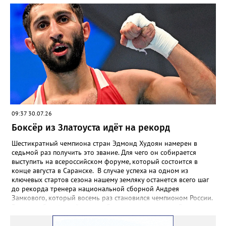
09:37 30.07.26
Боксёр из Златоуста идёт на рекорд
Шестикратный чемпиона стран Эдмонд Худоян намерен в
седьмой раз получить это звание. Для чего он собирается
выступить на всероссийском форуме, который состоится в
конце августа в Саранске. В случае успеха на одном из
ключевых стартов сезона нашему земляку останется всего шаг
до рекорда тренера национальной сборной Андрея
Замкового, который восемь раз становился чемпионом России.
3 августа боксёрский турнир Спартакиады народов России
стартует в Челябинске. На ринг ДС «Юность» выйдут как
сильнейшие мужчины, так и женщины — лидеры национальной