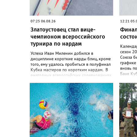
07:25 06.08.26
12:21 05.
Златоустовец стал вице-
Финал
чемпионом всероссийского
состои
турнира по нардам
Календа
сезон 2
Успеха Иван Миленин добился в
Союза би
дисциплине короткие нарды блиц, кроме
графике 
того, ему удалось пробиться в полуфинал
вновь п
Кубка мастеров по коротким нардам. В
Банк Куб
ежегодных всероссийских соревнованиях
участие
по нардам Кубок Сибири и Дальнего
страны с
Востока в Красноярске участвовали
года. В 
более 100 спортсменов из 20 регионов
зрелищны
страны. Сборная Челябинской области
преследо
привезла домой несколько наград.
Кроме серебра, которое добыл наш
земляк, это три золота Ксении Нагаевой и
Екатерины Дроздовой из Челябинска,
бронза представительницы Миасса
Ирины Зобковой и челябинца Сергея
Лютова. Ещё одну бронзу в общую