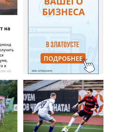
т на
Эдмонд
олучить
ся
уме,
та в
ном из
 земляку
тренера
 августа
 народов
 ринг ДС
е
ры
ыграют