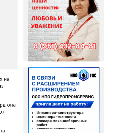
х на
из
орд она
до
на