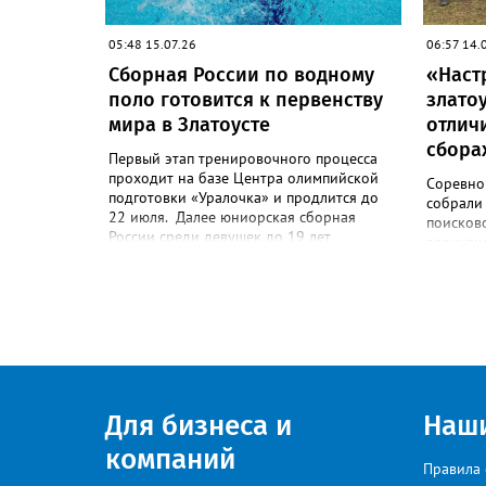
копилку положила чемпионка турнира
Екатерина Дроздова.
05:48 15.07.26
06:57 14.
Сборная России по водному
«Наст
поло готовится к первенству
злато
мира в Златоусте
отлич
сбора
Первый этап тренировочного процесса
проходит на базе Центра олимпийской
Соревно
подготовки «Уралочка» и продлится до
собрали 
22 июля. Далее юниорская сборная
поисково
России среди девушек до 19 лет
вернули
переместится в подмосковный Чехов, где
командн
продолжит оттачивать мастерство до 1
рассказы
августа. Финальный этап подготовки
преодол
запланирован на тренировочной базе
где нужн
«Озеро Круглое» до 13 августа. Мировой
переходи
форум стартует через день в испанском
гранаты
городе Пуэрто-де-ла-Крус.
закалён
Национальную сборную на этом турнире
экспеди
возглавит тренер златоустовской
«Горные
Для бизнеса и
Наш
«Уралочки» Дмитрий Андреев.
вторыми,
компаний
группы –
Правила 
программ