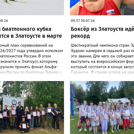
08.26
09:37 30.07.26
 биатлонного кубка
Боксёр из Златоуста идё
тся в Златоусте в марте
рекорд
рный план соревнований на
Шестикратный чемпиона стран 
026/2027 года утвердил исполком
Худоян намерен в седьмой раз п
атлонистов России. В этом
это звание. Для чего он собирает
значится и Златоуст, которому
выступить на всероссийском фор
оручили принять финал Альфа-
который состоится в конце авгус
ка России по биатлону. Турнир с
Саранске. В случае успеха на од
м сильнейших спортсменов
ключевых стартов сезона нашему
остоится с 1 по 8 марта 2027
останется всего шаг до рекорда 
программе будут самые
национальной сборной Андрея
е дисциплины: спринт, гонка
Замкового, который восемь раз
вания и масс-старт.
становился чемпионом России. 3
боксёрский турнир Спартакиады
России стартует в Челябинске. На
«Юность» выйдут как сильнейши
мужчины, так и женщины — лиде
национальной сборной. Они раз
13 комплектов наград.