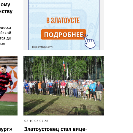
ному
нству
оцесса
ийской
тся до
ная
хов, где
о до 1
вки
 базе
 Мировой
панском
 турнире
08:10 06.07.26
лург»
Златоустовец стал вице-