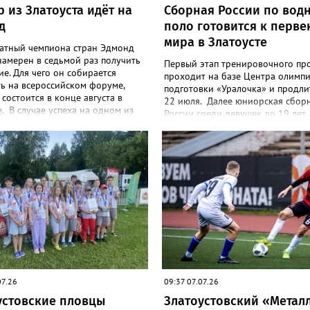
 из Златоуста идёт на
Сборная России по вод
д
поло готовится к перве
мира в Златоусте
атный чемпиона стран Эдмонд
намерен в седьмой раз получить
Первый этап тренировочного пр
ие. Для чего он собирается
проходит на базе Центра олимп
ь на всероссийском форуме,
подготовки «Уралочка» и продли
состоится в конце августа в
22 июля. Далее юниорская сбор
. В случае успеха на одном из
России среди девушек до 19 лет
 стартов сезона нашему земляку
переместится в подмосковный Че
я всего шаг до рекорда тренера
продолжит оттачивать мастерств
льной сборной Андрея
августа. Финальный этап подгото
о, который восемь раз
запланирован на тренировочной
ся чемпионом России. 3 августа
«Озеро Круглое» до 13 августа.
кий турнир Спартакиады народов
форум стартует через день в ис
тартует в Челябинске. На ринг ДС
городе Пуэрто-де-ла-Крус.
» выйдут как сильнейшие
Национальную сборную на этом
, так и женщины — лидеры
возглавит тренер златоустовской
льной сборной. Они разыграют
«Уралочки» Дмитрий Андреев.
ектов наград.
07.26
09:37 07.07.26
устовские пловцы
Златоустовский «Метал