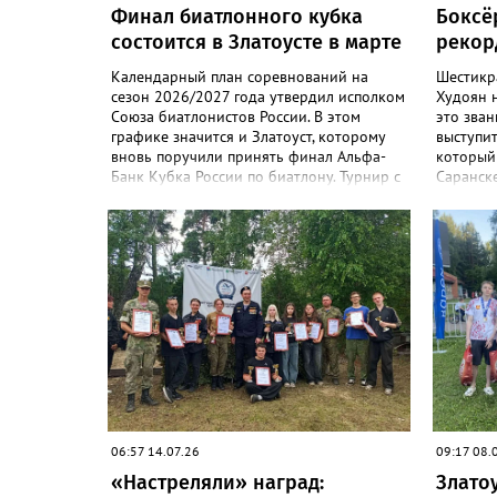
Финал биатлонного кубка
Боксёр
состоится в Златоусте в марте
рекор
Календарный план соревнований на
Шестикр
сезон 2026/2027 года утвердил исполком
Худоян 
Союза биатлонистов России. В этом
это зван
графике значится и Златоуст, которому
выступит
вновь поручили принять финал Альфа-
который 
Банк Кубка России по биатлону. Турнир с
Саранске
участием сильнейших спортсменов
ключевых
страны состоится с 1 по 8 марта 2027
останетс
года. В программе будут самые
национа
зрелищные дисциплины: спринт, гонка
Замковог
преследования и масс-старт.
становил
боксёрс
России с
«Юность
мужчины
национа
13 компл
06:57 14.07.26
09:17 08.
«Настреляли» наград:
Злато