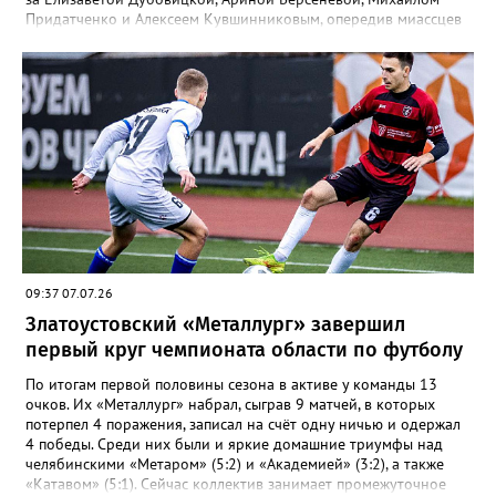
Придатченко и Алексеем Кувшинниковым, опередив миассцев
всего на три секунды финишировали Алесия Соколова,
Анастасия Лущикова, Дмитрий Векшин и Макар Смирнов.
Золото на тысяче метрах среди девушек 14–16 лет забрала
Арина Берсенева, чуть отстала от неё Софья Новикова. На трёх
тысячах метров с выбыванием среди юношей первым стал
Ярослав Верещагин, третьим — Михаил Придатченко. А в
заплыве на три тысячи 3000 метров пьедестал оказался
полностью златоустовским. На него поднялись Софья
Колесникова, Арина Берсенева и Елизавета Дубовицкая. Всего
в «Кубке Тургояка» на старт вышли 155 спортсменов из
Златоуста, Миасса, Челябинска, Пласта и Южноуральска.
09:37 07.07.26
Златоустовский «Металлург» завершил
первый круг чемпионата области по футболу
По итогам первой половины сезона в активе у команды 13
очков. Их «Металлург» набрал, сыграв 9 матчей, в которых
потерпел 4 поражения, записал на счёт одну ничью и одержал
4 победы. Среди них были и яркие домашние триумфы над
челябинскими «Метаром» (5:2) и «Академией» (3:2), а также
«Катавом» (5:1). Сейчас коллектив занимает промежуточное