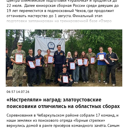
Центра олимпийской подготовки «Уралочка» и продлится до
22 июля. Далее юниорская сборная России среди девушек до
19 лет переместится в подмосковный Чехов, где продолжит
оттачивать мастерство до 1 августа. Финальный этап
подготовки запланирован на тренировочной базе «Озеро
Круглое» до 13 августа. Мировой форум стартует через день в
испанском городе Пуэрто-де-ла-Крус. Национальную сборную
на этом турнире возглавит тренер златоустовской «Уралочки»
Дмитрий Андреев.
06:57 14.07.26
«Настреляли» наград: златоустовские
поисковики отличились на областных сборах
Соревнования в Чебаркульском районе собрали 17 команд, и
наши земляки из поискового отряда «Горные стрелки»
вернулись домой в ранге призёров командного зачёта. Самым