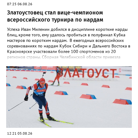
07:25 06.08.26
Златоустовец стал вице-чемпионом
всероссийского турнира по нардам
Успеха Иван Миленин добился в дисциплине короткие нарды
блиц, кроме того, ему удалось пробиться в полуфинал Кубка
мастеров по коротким нардам. В ежегодных всероссийских
соревнованиях по нардам Кубок Сибири и Дальнего Востока в
Красноярске участвовали более 100 спортсменов из 20
регионов страны. Сборная Челябинской области привезла
домой несколько наград. Кроме серебра, которое добыл наш
земляк, это три золота Ксении Нагаевой и Екатерины
Дроздовой из Челябинска, бронза представительницы Миасса
Ирины Зобковой и челябинца Сергея Лютова. Ещё одну
бронзу в общую копилку положила чемпионка турнира
Екатерина Дроздова.
12:21 05.08.26