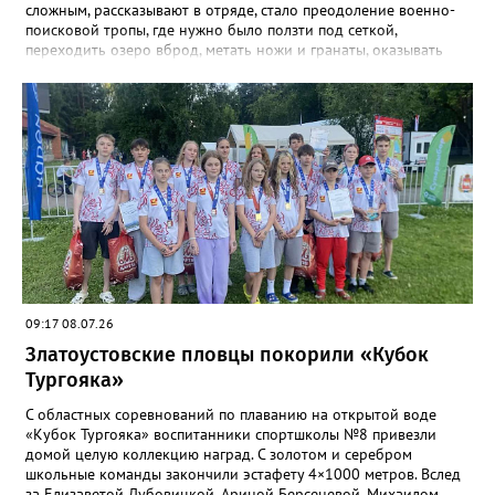
сложным, рассказывают в отряде, стало преодоление военно-
поисковой тропы, где нужно было ползти под сеткой,
переходить озеро вброд, метать ножи и гранаты, оказывать
первую помощь. Но закалённые многими поисковыми
экспедициями и тренировками старшие «Горные стрелки»
финишировали вторыми, а их товарищи из средней группы –
третьими. В соревновательной программе были и визитка, и
видеоролик, а также викторина, конкурс музейных
экспотнатов и «профессиональный» этап под названием
«Эксгумация. Документирование работ», где средняя группа
лидировала, а старшие взяли бронзу. Всего «Горные стрелки»
привезли 13 наград разного достоинства. В средней группе
представители отряда стали вице-чемпионами, в старшей –
замкнули тройку лучших.
09:17 08.07.26
Златоустовские пловцы покорили «Кубок
Тургояка»
С областных соревнований по плаванию на открытой воде
«Кубок Тургояка» воспитанники спортшколы №8 привезли
домой целую коллекцию наград. С золотом и серебром
школьные команды закончили эстафету 4×1000 метров. Вслед
за Елизаветой Дубовицкой, Ариной Берсеневой, Михаилом