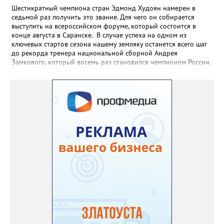
Шестикратный чемпиона стран Эдмонд Худоян намерен в
седьмой раз получить это звание. Для чего он собирается
выступить на всероссийском форуме, который состоится в
конце августа в Саранске. В случае успеха на одном из
ключевых стартов сезона нашему земляку останется всего шаг
до рекорда тренера национальной сборной Андрея
Замкового, который восемь раз становился чемпионом России.
3 августа боксёрский турнир Спартакиады народов России
стартует в Челябинске. На ринг ДС «Юность» выйдут как
сильнейшие мужчины, так и женщины — лидеры национальной
сборной. Они разыграют 13 комплектов наград.