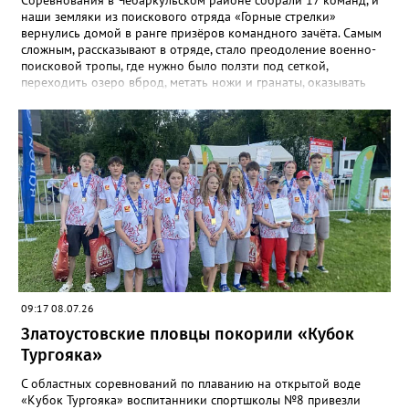
Соревнования в Чебаркульском районе собрали 17 команд, и
наши земляки из поискового отряда «Горные стрелки»
вернулись домой в ранге призёров командного зачёта. Самым
сложным, рассказывают в отряде, стало преодоление военно-
поисковой тропы, где нужно было ползти под сеткой,
переходить озеро вброд, метать ножи и гранаты, оказывать
первую помощь. Но закалённые многими поисковыми
экспедициями и тренировками старшие «Горные стрелки»
финишировали вторыми, а их товарищи из средней группы –
третьими. В соревновательной программе были и визитка, и
видеоролик, а также викторина, конкурс музейных
экспотнатов и «профессиональный» этап под названием
«Эксгумация. Документирование работ», где средняя группа
лидировала, а старшие взяли бронзу. Всего «Горные стрелки»
привезли 13 наград разного достоинства. В средней группе
представители отряда стали вице-чемпионами, в старшей –
замкнули тройку лучших.
09:17 08.07.26
Златоустовские пловцы покорили «Кубок
Тургояка»
С областных соревнований по плаванию на открытой воде
«Кубок Тургояка» воспитанники спортшколы №8 привезли