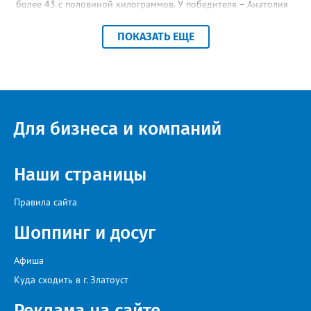
более 43 с половиной килограммов. У победителя – Анатолия
Банникова из посёлка Полевой – на 5 голов меньше, но общий
вес добычи внушительнее – ровно 50 кило. В командном
ПОКАЗАТЬ ЕЩЕ
зачёте Владимир Бочин и его напарник Сергей Зуев из
Новогорного праздновали победу. А ещё участники
чемпионата по подводной охоте извлекли из водоёма
огромное количество брошенных сетей и другого мусора.
Для бизнеса и компаний
Наши страницы
Правила сайта
Шоппинг и досуг
Афиша
Куда сходить в г. Златоуст
Реклама на сайте