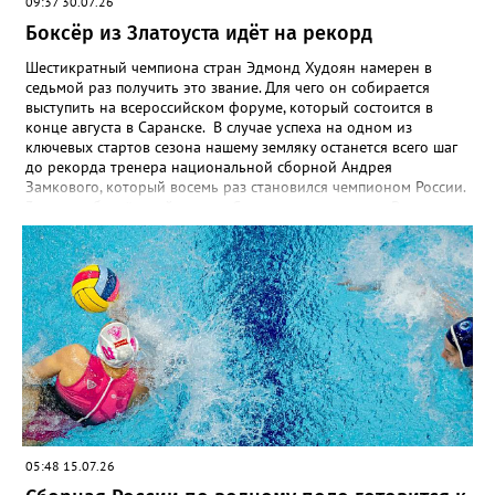
09:37 30.07.26
Боксёр из Златоуста идёт на рекорд
Шестикратный чемпиона стран Эдмонд Худоян намерен в
седьмой раз получить это звание. Для чего он собирается
выступить на всероссийском форуме, который состоится в
конце августа в Саранске. В случае успеха на одном из
ключевых стартов сезона нашему земляку останется всего шаг
до рекорда тренера национальной сборной Андрея
Замкового, который восемь раз становился чемпионом России.
3 августа боксёрский турнир Спартакиады народов России
стартует в Челябинске. На ринг ДС «Юность» выйдут как
сильнейшие мужчины, так и женщины — лидеры национальной
сборной. Они разыграют 13 комплектов наград.
05:48 15.07.26