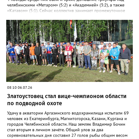
челябинскими «Метаром» (5:2) и «Академией» (3:2), а также
«Катавом» (5:1). Сейчас коллектив занимает промежуточное
шестое место – это самая середина турнирной таблицы.
Строкой выше златоустовцев – коркинский «Шахтёр». При
прочих одинаковых показателях двух идущих плечом к плечу
соперников отличает лишь разница между забитыми и
пропущенными мячами: 23-17 и 27-23 соответственно.
«Впереди второй круг чемпионата, где у команды будет
возможность улучшить свои позиции в турнирной таблице и
взять реванш у принципиальных соперников», - сообщили в ФК
«Металлург». После первого круга чемпионата области
лидирует «Звезда» из Чебаркуля, в первую тройку также вошли
две челябинские команды – «Спартак» и «Метар».
08:10 06.07.26
Златоустовец стал вице-чемпионом области
по подводной охоте
Удачу в акватории Аргазинского водохранилища испытали 69
человек из Екатеринбурга, Магнитогорска, Казани, Кургана и
городов Челябинской области. Наш земляк Владимир Бочин
стал вторым в личном зачёте. Общий улов за два
соревновательных дня составил 27 голов рыбы общим весом