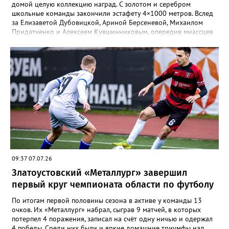
домой целую коллекцию наград. С золотом и серебром
школьные команды закончили эстафету 4×1000 метров. Вслед
за Елизаветой Дубовицкой, Ариной Берсеневой, Михаилом
Придатченко и Алексеем Кувшинниковым, опередив миассцев
всего на три секунды финишировали Алесия Соколова,
Анастасия Лущикова, Дмитрий Векшин и Макар Смирнов.
Золото на тысяче метрах среди девушек 14–16 лет забрала
Арина Берсенева, чуть отстала от неё Софья Новикова. На трёх
тысячах метров с выбыванием среди юношей первым стал
Ярослав Верещагин, третьим — Михаил Придатченко. А в
заплыве на три тысячи 3000 метров пьедестал оказался
полностью златоустовским. На него поднялись Софья
Колесникова, Арина Берсенева и Елизавета Дубовицкая. Всего
в «Кубке Тургояка» на старт вышли 155 спортсменов из
Златоуста, Миасса, Челябинска, Пласта и Южноуральска.
09:37 07.07.26
Златоустовский «Металлург» завершил
первый круг чемпионата области по футболу
По итогам первой половины сезона в активе у команды 13
очков. Их «Металлург» набрал, сыграв 9 матчей, в которых
потерпел 4 поражения, записал на счёт одну ничью и одержал
4 победы. Среди них были и яркие домашние триумфы над