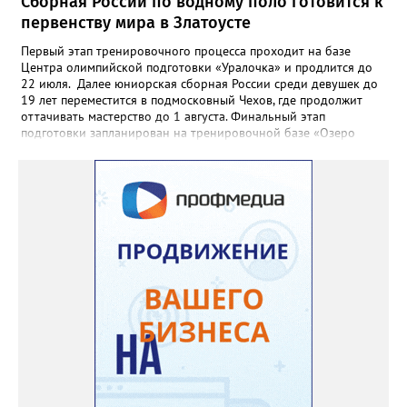
Сборная России по водному поло готовится к
первенству мира в Златоусте
Первый этап тренировочного процесса проходит на базе
Центра олимпийской подготовки «Уралочка» и продлится до
22 июля. Далее юниорская сборная России среди девушек до
19 лет переместится в подмосковный Чехов, где продолжит
оттачивать мастерство до 1 августа. Финальный этап
подготовки запланирован на тренировочной базе «Озеро
Круглое» до 13 августа. Мировой форум стартует через день в
испанском городе Пуэрто-де-ла-Крус. Национальную сборную
на этом турнире возглавит тренер златоустовской «Уралочки»
Дмитрий Андреев.