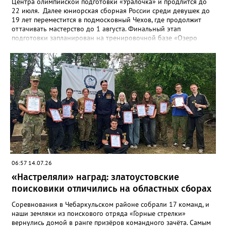
Центра олимпийской подготовки «Уралочка» и продлится до
22 июля. Далее юниорская сборная России среди девушек до
19 лет переместится в подмосковный Чехов, где продолжит
оттачивать мастерство до 1 августа. Финальный этап
подготовки запланирован на тренировочной базе «Озеро
Круглое» до 13 августа. Мировой форум стартует через день в
испанском городе Пуэрто-де-ла-Крус. Национальную сборную
на этом турнире возглавит тренер златоустовской «Уралочки»
Дмитрий Андреев.
06:57 14.07.26
«Настреляли» наград: златоустовские
поисковики отличились на областных сборах
Соревнования в Чебаркульском районе собрали 17 команд, и
наши земляки из поискового отряда «Горные стрелки»
вернулись домой в ранге призёров командного зачёта. Самым