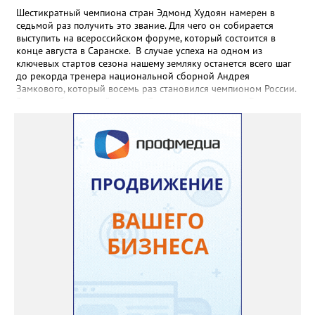
Шестикратный чемпиона стран Эдмонд Худоян намерен в
седьмой раз получить это звание. Для чего он собирается
выступить на всероссийском форуме, который состоится в
конце августа в Саранске. В случае успеха на одном из
ключевых стартов сезона нашему земляку останется всего шаг
до рекорда тренера национальной сборной Андрея
Замкового, который восемь раз становился чемпионом России.
3 августа боксёрский турнир Спартакиады народов России
стартует в Челябинске. На ринг ДС «Юность» выйдут как
сильнейшие мужчины, так и женщины — лидеры национальной
сборной. Они разыграют 13 комплектов наград.