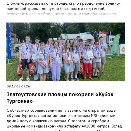
сложным, рассказывают в отряде, стало преодоление военно-
поисковой тропы, где нужно было ползти под сеткой,
переходить озеро вброд, метать ножи и гранаты, оказывать
первую помощь. Но закалённые многими поисковыми
экспедициями и тренировками старшие «Горные стрелки»
финишировали вторыми, а их товарищи из средней группы –
третьими. В соревновательной программе были и визитка, и
видеоролик, а также викторина, конкурс музейных
экспотнатов и «профессиональный» этап под названием
«Эксгумация. Документирование работ», где средняя группа
лидировала, а старшие взяли бронзу. Всего «Горные стрелки»
привезли 13 наград разного достоинства. В средней группе
представители отряда стали вице-чемпионами, в старшей –
замкнули тройку лучших.
09:17 08.07.26
Златоустовские пловцы покорили «Кубок
Тургояка»
С областных соревнований по плаванию на открытой воде
«Кубок Тургояка» воспитанники спортшколы №8 привезли
домой целую коллекцию наград. С золотом и серебром
школьные команды закончили эстафету 4×1000 метров. Вслед