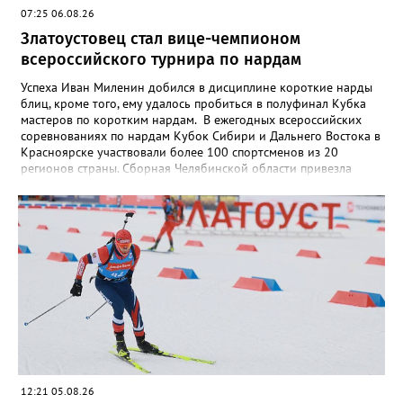
07:25 06.08.26
Златоустовец стал вице-чемпионом
всероссийского турнира по нардам
Успеха Иван Миленин добился в дисциплине короткие нарды
блиц, кроме того, ему удалось пробиться в полуфинал Кубка
мастеров по коротким нардам. В ежегодных всероссийских
соревнованиях по нардам Кубок Сибири и Дальнего Востока в
Красноярске участвовали более 100 спортсменов из 20
регионов страны. Сборная Челябинской области привезла
домой несколько наград. Кроме серебра, которое добыл наш
земляк, это три золота Ксении Нагаевой и Екатерины
Дроздовой из Челябинска, бронза представительницы Миасса
Ирины Зобковой и челябинца Сергея Лютова. Ещё одну
бронзу в общую копилку положила чемпионка турнира
Екатерина Дроздова.
12:21 05.08.26