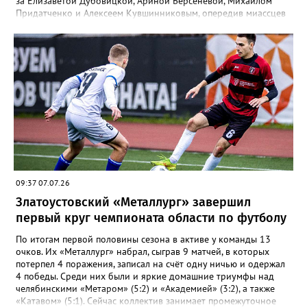
за Елизаветой Дубовицкой, Ариной Берсеневой, Михаилом
Придатченко и Алексеем Кувшинниковым, опередив миассцев
всего на три секунды финишировали Алесия Соколова,
Анастасия Лущикова, Дмитрий Векшин и Макар Смирнов.
Золото на тысяче метрах среди девушек 14–16 лет забрала
Арина Берсенева, чуть отстала от неё Софья Новикова. На трёх
тысячах метров с выбыванием среди юношей первым стал
Ярослав Верещагин, третьим — Михаил Придатченко. А в
заплыве на три тысячи 3000 метров пьедестал оказался
полностью златоустовским. На него поднялись Софья
Колесникова, Арина Берсенева и Елизавета Дубовицкая. Всего
в «Кубке Тургояка» на старт вышли 155 спортсменов из
Златоуста, Миасса, Челябинска, Пласта и Южноуральска.
09:37 07.07.26
Златоустовский «Металлург» завершил
первый круг чемпионата области по футболу
По итогам первой половины сезона в активе у команды 13
очков. Их «Металлург» набрал, сыграв 9 матчей, в которых
потерпел 4 поражения, записал на счёт одну ничью и одержал
4 победы. Среди них были и яркие домашние триумфы над
челябинскими «Метаром» (5:2) и «Академией» (3:2), а также
«Катавом» (5:1). Сейчас коллектив занимает промежуточное