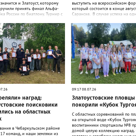
значится и Златоуст, которому
выступить на всероссийском фор
оручили принять финал Альфа-
который состоится в конце авгус
ка России по биатлону. Турнир с
Саранске. В случае успеха на од
м сильнейших спортсменов
ключевых стартов сезона нашему
остоится с 1 по 8 марта 2027
останется всего шаг до рекорда 
программе будут самые
национальной сборной Андрея
е дисциплины: спринт, гонка
Замкового, который восемь раз
вания и масс-старт.
становился чемпионом России. 3
боксёрский турнир Спартакиады
России стартует в Челябинске. На
«Юность» выйдут как сильнейши
мужчины, так и женщины — лиде
национальной сборной. Они раз
13 комплектов наград.
07.26
09:17 08.07.26
реляли» наград:
Златоустовские пловцы
устовские поисковики
покорили «Кубок Турго
ились на областных
С областных соревнований по п
х
на открытой воде «Кубок Тургоя
воспитанники спортшколы №8 п
вания в Чебаркульском районе
домой целую коллекцию наград. 
17 команд, и наши земляки из
золотом и серебром школьные 