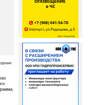
ходные
раз
ого
грамма.