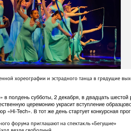
енной хореографии и эстрадного танца в грядущие вы
» в полдень субботы, 2 декабря, в двадцать шестой 
жественную церемонию украсит вступление образцов
р «Hi-Tech». В тот же день стартует конкурсная про
льного форума приглашают на спектакль «Бегущие»
Вход везде свободный.