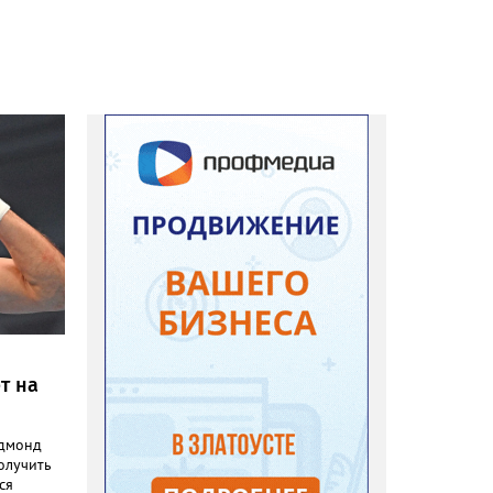
т на
Эдмонд
олучить
ся