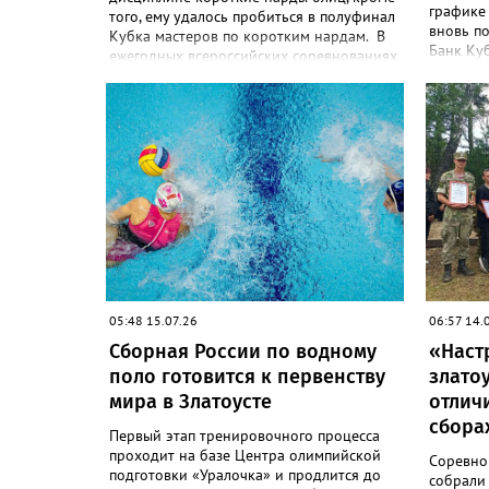
графике 
того, ему удалось пробиться в полуфинал
вновь п
Кубка мастеров по коротким нардам. В
Банк Куб
ежегодных всероссийских соревнованиях
участие
по нардам Кубок Сибири и Дальнего
страны с
Востока в Красноярске участвовали
года. В 
более 100 спортсменов из 20 регионов
зрелищны
страны. Сборная Челябинской области
преследо
привезла домой несколько наград.
Кроме серебра, которое добыл наш
земляк, это три золота Ксении Нагаевой и
Екатерины Дроздовой из Челябинска,
бронза представительницы Миасса
Ирины Зобковой и челябинца Сергея
Лютова. Ещё одну бронзу в общую
копилку положила чемпионка турнира
Екатерина Дроздова.
05:48 15.07.26
06:57 14.
Сборная России по водному
«Наст
поло готовится к первенству
злато
мира в Златоусте
отлич
сбора
Первый этап тренировочного процесса
проходит на базе Центра олимпийской
Соревно
подготовки «Уралочка» и продлится до
собрали 