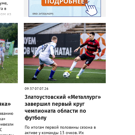
уме,
та в
ном из
 земляку
тренера
 августа
 народов
 ринг ДС
е
ры
ыграют
09:37 07.07.26
Златоустовский «Металлург»
яка»
завершил первый круг
чемпионата области по
лаванию
футболу
ка»
ривезли
По итогам первой половины сезона в
С
активе у команды 13 очков. Их
команды