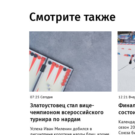
Смотрите также
07:25 Сегодня
12:21 Вче
Златоустовец стал вице-
Финал
чемпионом всероссийского
состои
турнира по нардам
Календа
сезон 2
Успеха Иван Миленин добился в
Союза би
дисциплине короткие нарды блиц, кроме