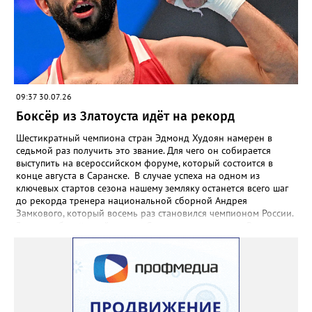
09:37 30.07.26
Боксёр из Златоуста идёт на рекорд
Шестикратный чемпиона стран Эдмонд Худоян намерен в
седьмой раз получить это звание. Для чего он собирается
выступить на всероссийском форуме, который состоится в
конце августа в Саранске. В случае успеха на одном из
ключевых стартов сезона нашему земляку останется всего шаг
до рекорда тренера национальной сборной Андрея
Замкового, который восемь раз становился чемпионом России.
3 августа боксёрский турнир Спартакиады народов России
стартует в Челябинске. На ринг ДС «Юность» выйдут как
сильнейшие мужчины, так и женщины — лидеры национальной
сборной. Они разыграют 13 комплектов наград.