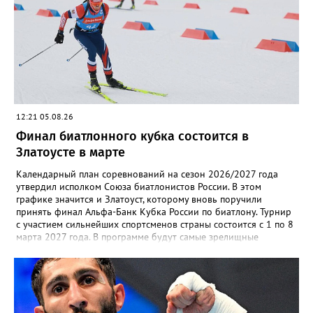
бронзу в общую копилку положила чемпионка турнира
Екатерина Дроздова.
12:21 05.08.26
Финал биатлонного кубка состоится в
Златоусте в марте
Календарный план соревнований на сезон 2026/2027 года
утвердил исполком Союза биатлонистов России. В этом
графике значится и Златоуст, которому вновь поручили
принять финал Альфа-Банк Кубка России по биатлону. Турнир
с участием сильнейших спортсменов страны состоится с 1 по 8
марта 2027 года. В программе будут самые зрелищные
дисциплины: спринт, гонка преследования и масс-старт.