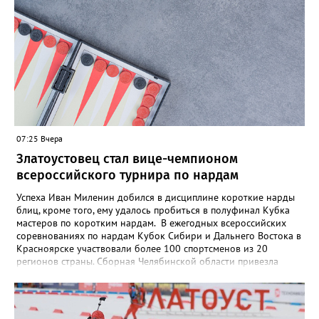
07:25 Вчера
Златоустовец стал вице-чемпионом
всероссийского турнира по нардам
Успеха Иван Миленин добился в дисциплине короткие нарды
блиц, кроме того, ему удалось пробиться в полуфинал Кубка
мастеров по коротким нардам. В ежегодных всероссийских
соревнованиях по нардам Кубок Сибири и Дальнего Востока в
Красноярске участвовали более 100 спортсменов из 20
регионов страны. Сборная Челябинской области привезла
домой несколько наград. Кроме серебра, которое добыл наш
земляк, это три золота Ксении Нагаевой и Екатерины
Дроздовой из Челябинска, бронза представительницы Миасса
Ирины Зобковой и челябинца Сергея Лютова. Ещё одну