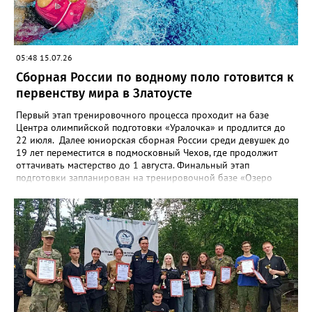
05:48 15.07.26
Сборная России по водному поло готовится к
первенству мира в Златоусте
Первый этап тренировочного процесса проходит на базе
Центра олимпийской подготовки «Уралочка» и продлится до
22 июля. Далее юниорская сборная России среди девушек до
19 лет переместится в подмосковный Чехов, где продолжит
оттачивать мастерство до 1 августа. Финальный этап
подготовки запланирован на тренировочной базе «Озеро
Круглое» до 13 августа. Мировой форум стартует через день в
испанском городе Пуэрто-де-ла-Крус. Национальную сборную
на этом турнире возглавит тренер златоустовской «Уралочки»
Дмитрий Андреев.