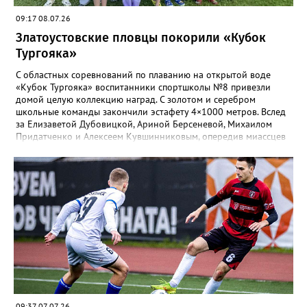
09:17 08.07.26
Златоустовские пловцы покорили «Кубок
Тургояка»
С областных соревнований по плаванию на открытой воде
«Кубок Тургояка» воспитанники спортшколы №8 привезли
домой целую коллекцию наград. С золотом и серебром
школьные команды закончили эстафету 4×1000 метров. Вслед
за Елизаветой Дубовицкой, Ариной Берсеневой, Михаилом
Придатченко и Алексеем Кувшинниковым, опередив миассцев
всего на три секунды финишировали Алесия Соколова,
Анастасия Лущикова, Дмитрий Векшин и Макар Смирнов.
Золото на тысяче метрах среди девушек 14–16 лет забрала
Арина Берсенева, чуть отстала от неё Софья Новикова. На трёх
тысячах метров с выбыванием среди юношей первым стал
Ярослав Верещагин, третьим — Михаил Придатченко. А в
заплыве на три тысячи 3000 метров пьедестал оказался
полностью златоустовским. На него поднялись Софья
Колесникова, Арина Берсенева и Елизавета Дубовицкая. Всего
в «Кубке Тургояка» на старт вышли 155 спортсменов из
Златоуста, Миасса, Челябинска, Пласта и Южноуральска.
09:37 07.07.26