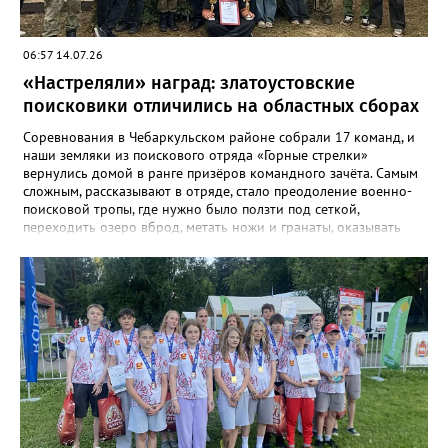
06:57 14.07.26
«Настреляли» наград: златоустовские
поисковики отличились на областных сборах
Соревнования в Чебаркульском районе собрали 17 команд, и
наши земляки из поискового отряда «Горные стрелки»
вернулись домой в ранге призёров командного зачёта. Самым
сложным, рассказывают в отряде, стало преодоление военно-
поисковой тропы, где нужно было ползти под сеткой,
переходить озеро вброд, метать ножи и гранаты, оказывать
первую помощь. Но закалённые многими поисковыми
экспедициями и тренировками старшие «Горные стрелки»
финишировали вторыми, а их товарищи из средней группы –
третьими. В соревновательной программе были и визитка, и
видеоролик, а также викторина, конкурс музейных
экспотнатов и «профессиональный» этап под названием
«Эксгумация. Документирование работ», где средняя группа
лидировала, а старшие взяли бронзу. Всего «Горные стрелки»
привезли 13 наград разного достоинства. В средней группе
представители отряда стали вице-чемпионами, в старшей –
замкнули тройку лучших.