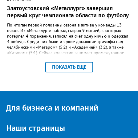
Златоустовский «Металлург» завершил
первый круг чемпионата области по футболу
По итогам первой половины сезона в активе у команды 13
очков. Их «Металлург» набрал, сыграв 9 матчей, в которых
потерпел 4 поражения, записал на счёт одну ничью и одержал
4 победы. Среди них были и яркие домашние триумфы над
челябинскими «Метаром» (5:2) и «Академией» (3:2), а также
«Катавом» (5:1). Сейчас коллектив занимает промежуточное
шестое место – это самая середина турнирной таблицы.
Строкой выше златоустовцев – коркинский «Шахтёр». При
ПОКАЗАТЬ ЕЩЕ
прочих одинаковых показателях двух идущих плечом к плечу
соперников отличает лишь разница между забитыми и
пропущенными мячами: 23-17 и 27-23 соответственно.
«Впереди второй круг чемпионата, где у команды будет
возможность улучшить свои позиции в турнирной таблице и
взять реванш у принципиальных соперников», - сообщили в ФК
«Металлург». После первого круга чемпионата области
Для бизнеса и компаний
лидирует «Звезда» из Чебаркуля, в первую тройку также вошли
две челябинские команды – «Спартак» и «Метар».
Наши страницы