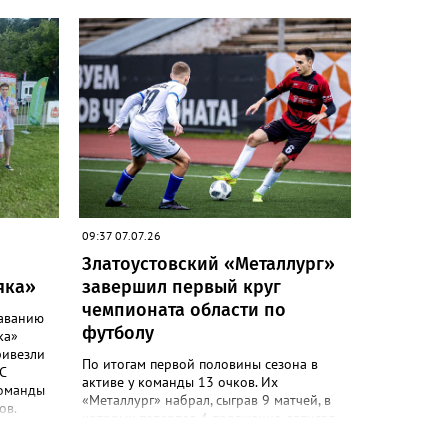
 земляку
тренера
 августа
 народов
 ринг ДС
е
ры
ыграют
09:37 07.07.26
Златоустовский «Металлург»
яка»
завершил первый круг
чемпионата области по
лаванию
футболу
ка»
ривезли
По итогам первой половины сезона в
С
активе у команды 13 очков. Их
команды
«Металлург» набрал, сыграв 9 матчей, в
ов.
которых потерпел 4 поражения, записал
, Ариной
на счёт одну ничью и одержал 4 победы.
нко и