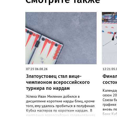
07:25 06.08.26
12:21 05.
Златоустовец стал вице-
Финал
чемпионом всероссийского
состои
турнира по нардам
Календа
сезон 2
Успеха Иван Миленин добился в
Союза би
дисциплине короткие нарды блиц, кроме
графике 
того, ему удалось пробиться в полуфинал
вновь п
Кубка мастеров по коротким нардам. В
Банк Куб
ежегодных всероссийских соревнованиях