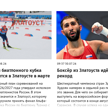
08.26
09:37 30.07.26
 биатлонного кубка
Боксёр из Златоуста идё
тся в Златоусте в марте
рекорд
рный план соревнований на
Шестикратный чемпиона стран 
026/2027 года утвердил исполком
Худоян намерен в седьмой раз п
атлонистов России. В этом
это звание. Для чего он собирает
значится и Златоуст, которому
выступить на всероссийском фор
оручили принять финал Альфа-
который состоится в конце авгус
ка России по биатлону. Турнир с
Саранске. В случае успеха на од