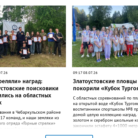
м сильнейших спортсменов
ключевых стартов сезона нашему
остоится с 1 по 8 марта 2027
останется всего шаг до рекорда 
программе будут самые
национальной сборной Андрея
е дисциплины: спринт, гонка
Замкового, который восемь раз
вания и масс-старт.
становился чемпионом России. 3
боксёрский турнир Спартакиады
России стартует в Челябинске. На
«Юность» выйдут как сильнейши
мужчины, так и женщины — лиде
национальной сборной. Они раз
13 комплектов наград.
07.26
09:17 08.07.26
реляли» наград:
Златоустовские пловцы
устовские поисковики
покорили «Кубок Турго
ились на областных
С областных соревнований по п
х
на открытой воде «Кубок Тургоя
воспитанники спортшколы №8 п
вания в Чебаркульском районе
домой целую коллекцию наград. 
17 команд, и наши земляки из
золотом и серебром школьные 
го отряда «Горные стрелки»
закончили эстафету 4×1000 метр
сь домой в ранге призёров
Вслед за Елизаветой Дубовицкой
ого зачёта. Самым сложным,
Берсеневой, Михаилом Придатче