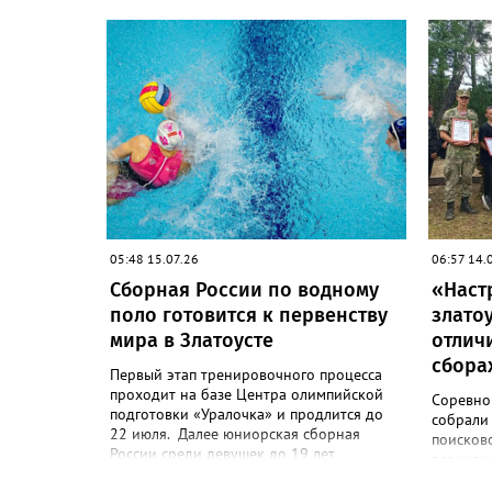
участие
по нардам Кубок Сибири и Дальнего
страны с
Востока в Красноярске участвовали
года. В 
более 100 спортсменов из 20 регионов
зрелищны
страны. Сборная Челябинской области
преследо
привезла домой несколько наград.
Кроме серебра, которое добыл наш
земляк, это три золота Ксении Нагаевой и
Екатерины Дроздовой из Челябинска,
бронза представительницы Миасса
Ирины Зобковой и челябинца Сергея
Лютова. Ещё одну бронзу в общую
копилку положила чемпионка турнира
Екатерина Дроздова.
05:48 15.07.26
06:57 14.
Сборная России по водному
«Наст
поло готовится к первенству
злато
мира в Златоусте
отлич
сбора
Первый этап тренировочного процесса
проходит на базе Центра олимпийской
Соревно
подготовки «Уралочка» и продлится до
собрали 
22 июля. Далее юниорская сборная
поисково
России среди девушек до 19 лет
вернули
переместится в подмосковный Чехов, где
командн