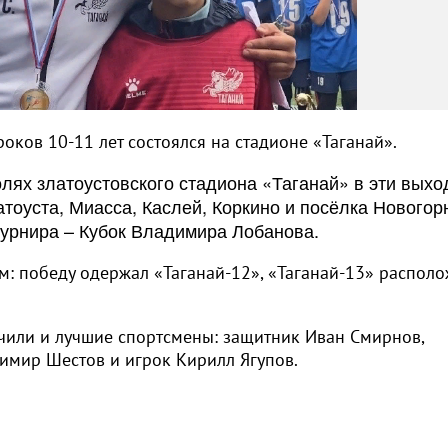
оков 10-11 лет состоялся на стадионе «Таганай».
лях златоустовского стадиона «Таганай» в эти вых
атоуста, Миасса, Каслей, Коркино и посёлка Нового
турнира – Кубок Владимира Лобанова.
м: победу одержал «Таганай-12», «Таганай-13» распол
чили и лучшие спортсмены: защитник Иван Смирнов,
имир Шестов и игрок Кирилл Ягупов.