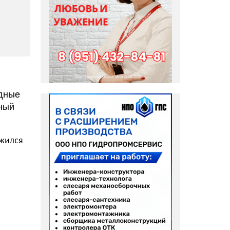
одные
рный
ожился