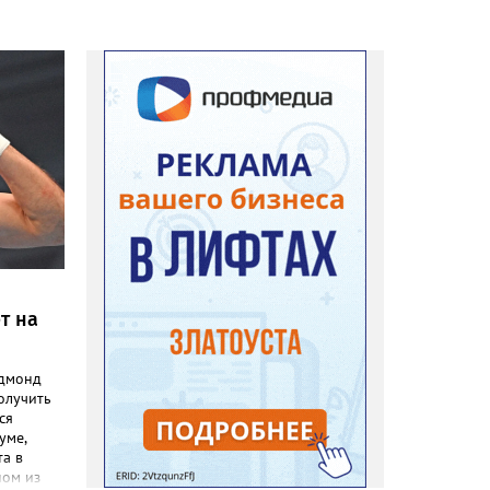
т на
Эдмонд
олучить
ся
уме,
та в
ном из