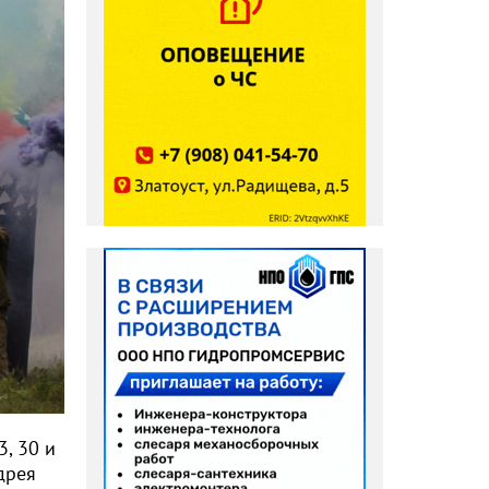
, 30 и
дрея