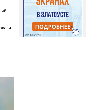
алий
ровали