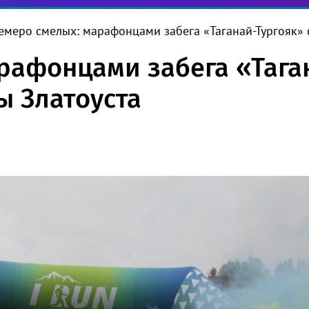
емеро смелых: марафонцами забега «Таганай-Тургояк» 
рафонцами забега «Тага
ы Златоуста