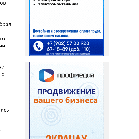
тов
обрал
го
ий
ни
 с
лись
—