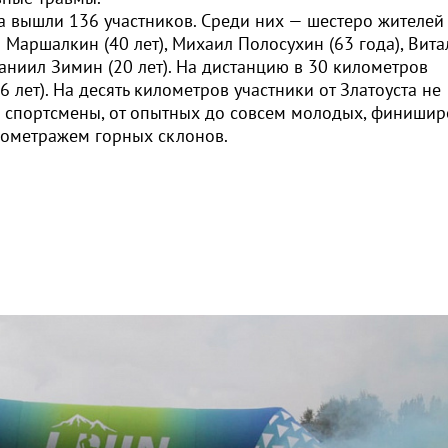
 вышли 136 участников. Среди них — шестеро жителей
н Маршалкин (40 лет), Михаил Полосухин (63 года), Вит
 Даниил Зимин (20 лет). На дистанцию в 30 километров
 лет). На десять километров участники от Златоуста не
ши спортсмены, от опытных до совсем молодых, финиши
лометражем горных склонов.