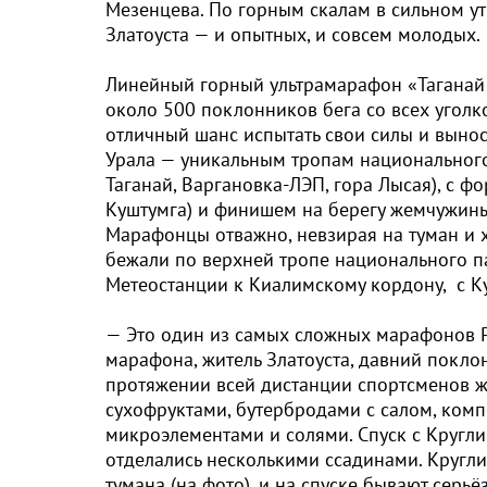
Мезенцева. По горным скалам в сильном у
Златоуста — и опытных, и совсем молодых.
Линейный горный ультрамарафон «Таганай 
около 500 поклонников бега со всех уголко
отличный шанс испытать свои силы и выно
Урала — уникальным тропам национального
Таганай, Варгановка-ЛЭП, гора Лысая), с 
Куштумга) и финишем на берегу жемчужин
Марафонцы отважно, невзирая на туман и х
бежали по верхней тропе национального па
Метеостанции к Киалимскому кордону, с К
— Это один из самых сложных марафонов Р
марафона, житель Златоуста, давний покло
протяжении всей дистанции спортсменов ж
сухофруктами, бутербродами с салом, ком
микроэлементами и солями. Спуск с Кругли
отделались несколькими ссадинами. Кругли
тумана (на фото), и на спуске бывают серь