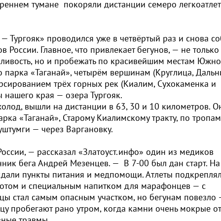
треннем тумане покоряли дистанции семеро легкоатле
— Тургояк» проводился уже в четвёртый раз и снова с
в России. Главное, что привлекает бегунов, — не только
сливость, но и пробежать по красивейшим местам Южно
 парка «Таганай», четырём вершинам (Круглица, Дальн
форсированием трёх горных рек (Киалим, Сухокаменка и
ы нашего края — озера Тургояк.
олод, вышли на дистанции в 63, 30 и 10 километров. О
рка «Таганай», Старому Киалимскому тракту, по тропам
уштумги — через Варгановку.
оссии, — рассказал «Златоуст.инфо» один из медиков
нник бега Андрей Мезенцев. — В 7-00 был дан старт. На
дали пункты питания и медпомощи. Атлеты подкрепля
потом и специальным напитком для марафонцев — с
цы стал самым опасным участком, но бегунам повезло 
цу пробегают рано утром, когда камни очень мокрые от
ёзные травмы.