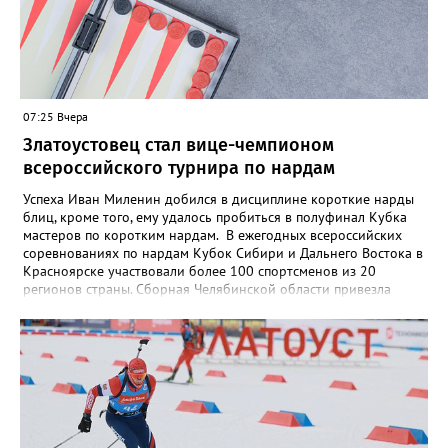
07:25 Вчера
Златоустовец стал вице-чемпионом
всероссийского турнира по нардам
Успеха Иван Миленин добился в дисциплине короткие нарды
блиц, кроме того, ему удалось пробиться в полуфинал Кубка
мастеров по коротким нардам. В ежегодных всероссийских
соревнованиях по нардам Кубок Сибири и Дальнего Востока в
Красноярске участвовали более 100 спортсменов из 20
регионов страны. Сборная Челябинской области привезла
домой несколько наград. Кроме серебра, которое добыл наш
земляк, это три золота Ксении Нагаевой и Екатерины
Дроздовой из Челябинска, бронза представительницы Миасса
Ирины Зобковой и челябинца Сергея Лютова. Ещё одну
бронзу в общую копилку положила чемпионка турнира
Екатерина Дроздова.