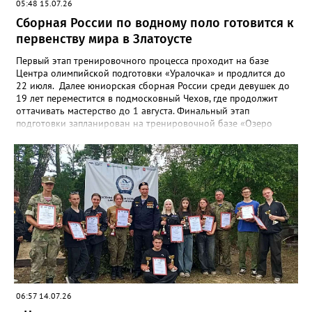
05:48 15.07.26
Сборная России по водному поло готовится к
первенству мира в Златоусте
Первый этап тренировочного процесса проходит на базе
Центра олимпийской подготовки «Уралочка» и продлится до
22 июля. Далее юниорская сборная России среди девушек до
19 лет переместится в подмосковный Чехов, где продолжит
оттачивать мастерство до 1 августа. Финальный этап
подготовки запланирован на тренировочной базе «Озеро
Круглое» до 13 августа. Мировой форум стартует через день в
испанском городе Пуэрто-де-ла-Крус. Национальную сборную
на этом турнире возглавит тренер златоустовской «Уралочки»
Дмитрий Андреев.
06:57 14.07.26