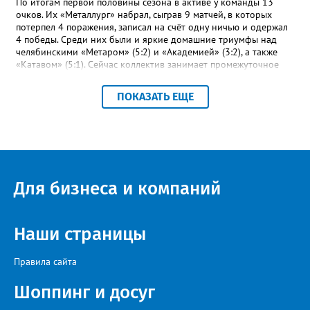
По итогам первой половины сезона в активе у команды 13
очков. Их «Металлург» набрал, сыграв 9 матчей, в которых
потерпел 4 поражения, записал на счёт одну ничью и одержал
4 победы. Среди них были и яркие домашние триумфы над
челябинскими «Метаром» (5:2) и «Академией» (3:2), а также
«Катавом» (5:1). Сейчас коллектив занимает промежуточное
шестое место – это самая середина турнирной таблицы.
Строкой выше златоустовцев – коркинский «Шахтёр». При
ПОКАЗАТЬ ЕЩЕ
прочих одинаковых показателях двух идущих плечом к плечу
соперников отличает лишь разница между забитыми и
пропущенными мячами: 23-17 и 27-23 соответственно.
«Впереди второй круг чемпионата, где у команды будет
возможность улучшить свои позиции в турнирной таблице и
взять реванш у принципиальных соперников», - сообщили в ФК
«Металлург». После первого круга чемпионата области
Для бизнеса и компаний
лидирует «Звезда» из Чебаркуля, в первую тройку также вошли
две челябинские команды – «Спартак» и «Метар».
Наши страницы
Правила сайта
Шоппинг и досуг