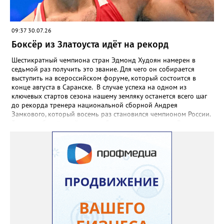
09:37 30.07.26
Боксёр из Златоуста идёт на рекорд
Шестикратный чемпиона стран Эдмонд Худоян намерен в
седьмой раз получить это звание. Для чего он собирается
выступить на всероссийском форуме, который состоится в
конце августа в Саранске. В случае успеха на одном из
ключевых стартов сезона нашему земляку останется всего шаг
до рекорда тренера национальной сборной Андрея
Замкового, который восемь раз становился чемпионом России.
3 августа боксёрский турнир Спартакиады народов России
стартует в Челябинске. На ринг ДС «Юность» выйдут как
сильнейшие мужчины, так и женщины — лидеры национальной
сборной. Они разыграют 13 комплектов наград.