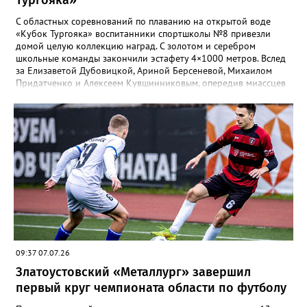
Тургояка»
С областных соревнований по плаванию на открытой воде
«Кубок Тургояка» воспитанники спортшколы №8 привезли
домой целую коллекцию наград. С золотом и серебром
школьные команды закончили эстафету 4×1000 метров. Вслед
за Елизаветой Дубовицкой, Ариной Берсеневой, Михаилом
Придатченко и Алексеем Кувшинниковым, опередив миассцев
всего на три секунды финишировали Алесия Соколова,
Анастасия Лущикова, Дмитрий Векшин и Макар Смирнов.
Золото на тысяче метрах среди девушек 14–16 лет забрала
Арина Берсенева, чуть отстала от неё Софья Новикова. На трёх
тысячах метров с выбыванием среди юношей первым стал
Ярослав Верещагин, третьим — Михаил Придатченко. А в
заплыве на три тысячи 3000 метров пьедестал оказался
полностью златоустовским. На него поднялись Софья
Колесникова, Арина Берсенева и Елизавета Дубовицкая. Всего
в «Кубке Тургояка» на старт вышли 155 спортсменов из
Златоуста, Миасса, Челябинска, Пласта и Южноуральска.
09:37 07.07.26
Златоустовский «Металлург» завершил
первый круг чемпионата области по футболу