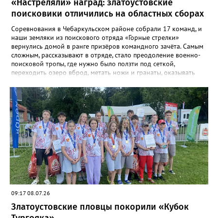
«Настреляли» наград: златоустовские
поисковики отличились на областных сборах
Соревнования в Чебаркульском районе собрали 17 команд, и
наши земляки из поискового отряда «Горные стрелки»
вернулись домой в ранге призёров командного зачёта. Самым
сложным, рассказывают в отряде, стало преодоление военно-
поисковой тропы, где нужно было ползти под сеткой,
переходить озеро вброд, метать ножи и гранаты, оказывать
первую помощь. Но закалённые многими поисковыми
экспедициями и тренировками старшие «Горные стрелки»
финишировали вторыми, а их товарищи из средней группы –
третьими. В соревновательной программе были и визитка, и
видеоролик, а также викторина, конкурс музейных
экспотнатов и «профессиональный» этап под названием
«Эксгумация. Документирование работ», где средняя группа
лидировала, а старшие взяли бронзу. Всего «Горные стрелки»
привезли 13 наград разного достоинства. В средней группе
представители отряда стали вице-чемпионами, в старшей –
замкнули тройку лучших.
09:17 08.07.26
Златоустовские пловцы покорили «Кубок