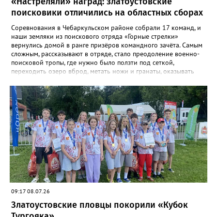
«Настреляли» наград: златоустовские
поисковики отличились на областных сборах
Соревнования в Чебаркульском районе собрали 17 команд, и
наши земляки из поискового отряда «Горные стрелки»
вернулись домой в ранге призёров командного зачёта. Самым
сложным, рассказывают в отряде, стало преодоление военно-
поисковой тропы, где нужно было ползти под сеткой,
переходить озеро вброд, метать ножи и гранаты, оказывать
первую помощь. Но закалённые многими поисковыми
экспедициями и тренировками старшие «Горные стрелки»
финишировали вторыми, а их товарищи из средней группы –
третьими. В соревновательной программе были и визитка, и
видеоролик, а также викторина, конкурс музейных
экспотнатов и «профессиональный» этап под названием
«Эксгумация. Документирование работ», где средняя группа
лидировала, а старшие взяли бронзу. Всего «Горные стрелки»
привезли 13 наград разного достоинства. В средней группе
представители отряда стали вице-чемпионами, в старшей –
замкнули тройку лучших.
09:17 08.07.26
Златоустовские пловцы покорили «Кубок
Тургояка»