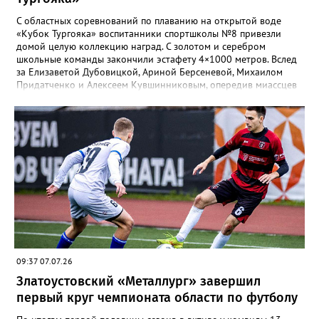
С областных соревнований по плаванию на открытой воде
«Кубок Тургояка» воспитанники спортшколы №8 привезли
домой целую коллекцию наград. С золотом и серебром
школьные команды закончили эстафету 4×1000 метров. Вслед
за Елизаветой Дубовицкой, Ариной Берсеневой, Михаилом
Придатченко и Алексеем Кувшинниковым, опередив миассцев
всего на три секунды финишировали Алесия Соколова,
Анастасия Лущикова, Дмитрий Векшин и Макар Смирнов.
Золото на тысяче метрах среди девушек 14–16 лет забрала
Арина Берсенева, чуть отстала от неё Софья Новикова. На трёх
тысячах метров с выбыванием среди юношей первым стал
Ярослав Верещагин, третьим — Михаил Придатченко. А в
заплыве на три тысячи 3000 метров пьедестал оказался
полностью златоустовским. На него поднялись Софья
Колесникова, Арина Берсенева и Елизавета Дубовицкая. Всего
в «Кубке Тургояка» на старт вышли 155 спортсменов из
Златоуста, Миасса, Челябинска, Пласта и Южноуральска.
09:37 07.07.26
Златоустовский «Металлург» завершил
первый круг чемпионата области по футболу