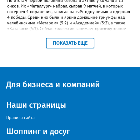
По итогам первой половины сезона в активе у команды 13
очков. Их «Металлург» набрал, сыграв 9 матчей, в которых
потерпел 4 поражения, записал на счёт одну ничью и одержал
4 победы. Среди них были и яркие домашние триумфы над
челябинскими «Метаром» (5:2) и «Академией» (3:2), а также
«Катавом» (5:1). Сейчас коллектив занимает промежуточное
шестое место – это самая середина турнирной таблицы.
Строкой выше златоустовцев – коркинский «Шахтёр». При
ПОКАЗАТЬ ЕЩЕ
прочих одинаковых показателях двух идущих плечом к плечу
соперников отличает лишь разница между забитыми и
пропущенными мячами: 23-17 и 27-23 соответственно.
«Впереди второй круг чемпионата, где у команды будет
возможность улучшить свои позиции в турнирной таблице и
взять реванш у принципиальных соперников», - сообщили в ФК
«Металлург». После первого круга чемпионата области
Для бизнеса и компаний
лидирует «Звезда» из Чебаркуля, в первую тройку также вошли
две челябинские команды – «Спартак» и «Метар».
Наши страницы
Правила сайта
Шоппинг и досуг