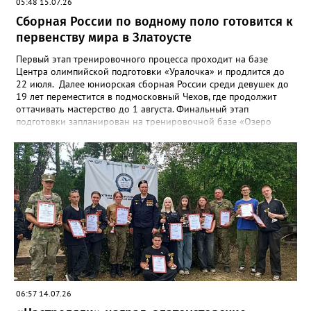
05:48 15.07.26
Сборная России по водному поло готовится к
первенству мира в Златоусте
Первый этап тренировочного процесса проходит на базе
Центра олимпийской подготовки «Уралочка» и продлится до
22 июля. Далее юниорская сборная России среди девушек до
19 лет переместится в подмосковный Чехов, где продолжит
оттачивать мастерство до 1 августа. Финальный этап
подготовки запланирован на тренировочной базе «Озеро
Круглое» до 13 августа. Мировой форум стартует через день в
испанском городе Пуэрто-де-ла-Крус. Национальную сборную
на этом турнире возглавит тренер златоустовской «Уралочки»
Дмитрий Андреев.
06:57 14.07.26