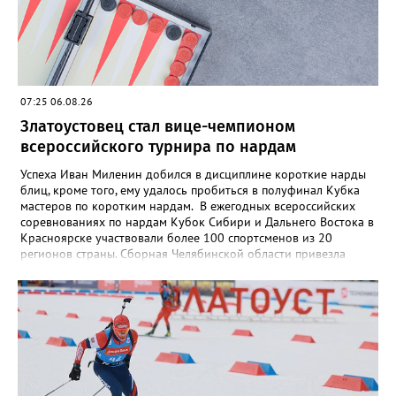
07:25 06.08.26
Златоустовец стал вице-чемпионом
всероссийского турнира по нардам
Успеха Иван Миленин добился в дисциплине короткие нарды
блиц, кроме того, ему удалось пробиться в полуфинал Кубка
мастеров по коротким нардам. В ежегодных всероссийских
соревнованиях по нардам Кубок Сибири и Дальнего Востока в
Красноярске участвовали более 100 спортсменов из 20
регионов страны. Сборная Челябинской области привезла
домой несколько наград. Кроме серебра, которое добыл наш
земляк, это три золота Ксении Нагаевой и Екатерины
Дроздовой из Челябинска, бронза представительницы Миасса
Ирины Зобковой и челябинца Сергея Лютова. Ещё одну
бронзу в общую копилку положила чемпионка турнира
Екатерина Дроздова.