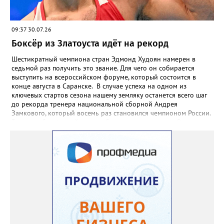
09:37 30.07.26
Боксёр из Златоуста идёт на рекорд
Шестикратный чемпиона стран Эдмонд Худоян намерен в
седьмой раз получить это звание. Для чего он собирается
выступить на всероссийском форуме, который состоится в
конце августа в Саранске. В случае успеха на одном из
ключевых стартов сезона нашему земляку останется всего шаг
до рекорда тренера национальной сборной Андрея
Замкового, который восемь раз становился чемпионом России.
3 августа боксёрский турнир Спартакиады народов России
стартует в Челябинске. На ринг ДС «Юность» выйдут как
сильнейшие мужчины, так и женщины — лидеры национальной
сборной. Они разыграют 13 комплектов наград.