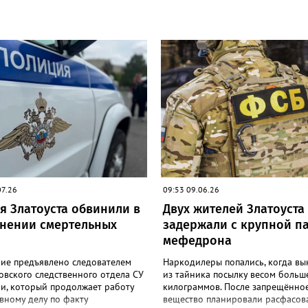
07.26
09:53 09.06.26
я Златоуста обвинили в
Двух жителей Златоуста
нении смертельных
задержали с крупной п
мефедрона
ие предъявлено следователем
Наркодилеры попались, когда в
овского следственного отдела СУ
из тайника посылку весом больш
ии, который продолжает работу
килограммов. После запрещённо
вному делу по факту
вещество планировали расфасов