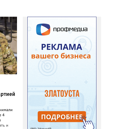
артией
ынимали
е 4
е
ать и