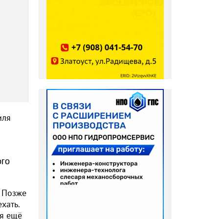
иля
ого
. Позже
хать.
ся ещё