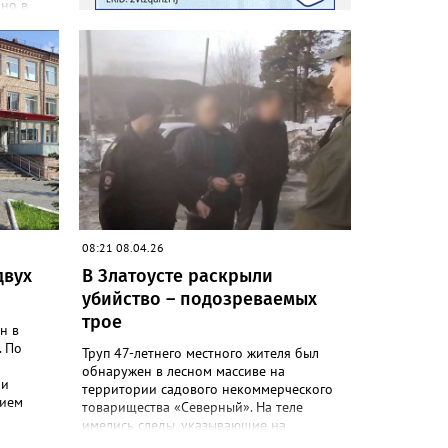
 но в
дники
ласти.
жчинам
жет
вободы.
ведёт по
ории по
из
08:21 08.04.26
двух
В Златоусте раскрыли
ше 600
убийство – подозреваемых
го
трое
н в
. По
Труп 47-летнего местного жителя был
орное
обнаружен в лесном массиве на
 и
территории садового некоммерческого
дием
товарищества «Северный». На теле
имелись следы, указывающие на
лись им
насильственной характер смерти.