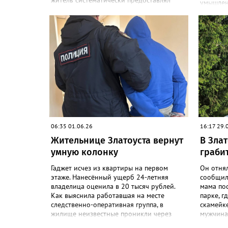
житель систематически предоставлял
умышлен
свое жилье наркозависимым лицам. В
повлекше
качестве платы за аренду помещения и
данным с
лояльность хозяин квартиры принимал
текущег
алкогольные напитки. Оперативники
находив
задокументировали не менее четырех
алкогол
фактов незаконной деятельности», -
одного 
сообщили в златоустовском ОМВД.
Сергеево
Хозяина притона задержали, он стал
которог
фигурантом уголовного дела.
двух уда
летнего
наступил
поврежде
сообщили
06:35 01.06.26
16:17 29.
скрытьс
Жительнице Златоуста вернут
В Зла
отдельн
службы. 
умную колонку
граби
судебных
просить 
Гаджет исчез из квартиры на первом
Он отнял
уголовно
этаже. Нанесённый ущерб 24-летняя
сообщил
владелица оценила в 20 тысяч рублей.
мама пос
Как выяснила работавшая на месте
парке, г
следственно-оперативная группа, в
скамейк
жилище неизвестные проникли через
мужчина 
окно. «Были обнаружены улики: следы
попыталс