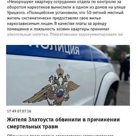
«Нехорошую» квартиру сотрудники отдела по контролю за
оборотом наркотиков вычислили в одном из домов на улице
Урицкого. «Полицейские установили, что 50-летний местный
житель систематически предоставлял свое жилье
наркозависимым лицам. В качестве платы за аренду
помещения и лояльность хозяин квартиры принимал
алкогольные напитки. Оперативники задокументировали не
менее четырех фактов незаконной деятельности», - сообщили
в златоустовском ОМВД. Хозяина притона задержали, он стал
фигурантом уголовного дела.
17:49 07.07.26
Жителя Златоуста обвинили в причинении
смертельных травм
Обвинение предъявлено следователем златоустовского