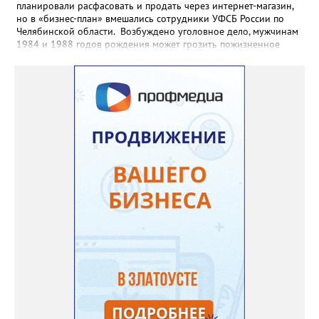
планировали расфасовать и продать через интернет-магазин,
но в «бизнес-план» вмешались сотрудники УФСБ России по
Челябинской области. Возбуждено уголовное дело, мужчинам
1984 и 1988 годов рождения может грозить пожизненное
лишение свободы. Борьбу с незаконным оборотом
наркотиков региональное УФСБ ведёт по всем фронтам. Так,
сотрудники управления ликвидировали две подпольных
химических лаборатории по производству и расфасовке
наркотических средств. В общей сложности оперативники
изъяли из незаконного оборота более 65 килограммов
«синтетики» и свыше 600 килограммов прекурсоров,
предназначенных для дальнейшего производства наркотиков
и психотропных веществ, а также химические реактивы и
лабораторное оборудование.