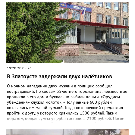
один из них, но грабитель отобрал у неё аппарат, поднял
второй и убежал. Впоследствии от сумки он избавился, а
сотовые присвоил», - рассказали в златоустовском ОМВД.
Подозреваемого сотрудники уголовного розыска задержали
по горячим следам. Ранее судимый, без определённого места
жительства и нигде не работающий 43-летний гражданин
водворён в изолятор временного содержания. Уголовное дело
возбуждено по статье «Грабёж, совершённый с применением
насилия, не опасного для жизни или здоровья».
19:20 20.05.26
В Златоусте задержали двух налётчиков
О ночном нападении двух мужчин в полицию сообщил
пострадавший. По словам 35-летнего горожанина, неизвестные
проникли в его дом и буквально выбили деньги. «Орудием
убеждения» служил молоток. «Полученные 600 рублей
показались им малой суммой. Тогда потерпевший предложил
пройти к другу, у которого хранились 1500 рублей. Таким
образом, общая сумма ущерба составила 2100 рублей. После
нападения потерпевший проходил лечение в больнице», -
рассказали в златоустовском ОМВД. 19 мая сотрудники отдела
уголовного розыска задержали подозреваемых –