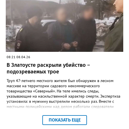
неработающих ранее судимых 32-летних мужчин. Уголовное
дело возбуждено по статье «Разбой».
08:21 08.04.26
В Златоусте раскрыли убийство –
подозреваемых трое
Труп 47-летнего местного жителя был обнаружен в лесном
массиве на территории садового некоммерческого
товарищества «Северный». На теле имелись следы,
указывающие на насильственной характер смерти. Экспертиза
установила: в мужчину выстрелили несколько раз. Вместе с
местными полицейскими над делом работали следователи
следственного комитета, а также оперативники управления
уголовного розыска регионального полицейского главка.
ПОКАЗАТЬ ЕЩЕ
Причинами убийства, отметили в златоустовском ОВМД, могли
стать прошлое и конфликт из-за денег – потерпевший состоял