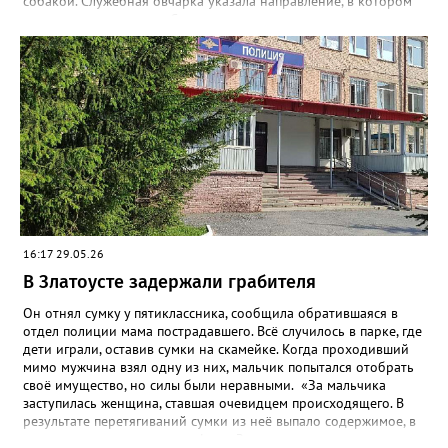
собакой. Служебная овчарка указала направление, в котором
скрылись преступники. Сотрудники уголовного розыска
определили круг подозреваемых и приняли меры к их
розыску», - сообщили в златоустовском ОМВД. Вскоре
оперативники задержали двух мужчин 21 и 23 лет. Не
работающие, ранее судимые за преступления имущественного
характера граждане признались: колонку успели продать, а
деньги – потратить. Подозреваемых отправили под стражу, а
колонку разыскали, изъяли и после завершения всех
следственных мероприятий вернут законной владелице.
16:17 29.05.26
В Златоусте задержали грабителя
Он отнял сумку у пятиклассника, сообщила обратившаяся в
отдел полиции мама пострадавшего. Всё случилось в парке, где
дети играли, оставив сумки на скамейке. Когда проходивший
мимо мужчина взял одну из них, мальчик попытался отобрать
своё имущество, но силы были неравными. «За мальчика
заступилась женщина, ставшая очевидцем происходящего. В
результате перетягиваний сумки из неё выпало содержимое, в
том числе два сотовых телефона. Заступница успела поднять