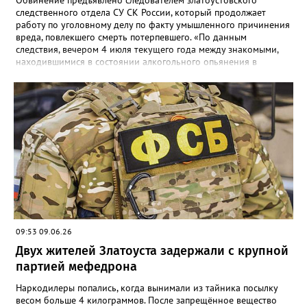
следственного отдела СУ СК России, который продолжает
работу по уголовному делу по факту умышленного причинения
вреда, повлекшего смерть потерпевшего. «По данным
следствия, вечером 4 июля текущего года между знакомыми,
находившимися в состоянии алкогольного опьянения в
квартире одного из домов по улице Риты Сергеевой,
произошёл конфликт, в ходе которого обвиняемый нанёс не
менее двух ударов ножом в область бедра 35-летнего
потерпевшего. Смерть мужчины наступила от полученных
телесных повреждений на месте происшествия», - сообщили в
СК. Агрессора при попытке скрыться задержали сотрудники
отдельной роты патрульно-постовой службы. Сейчас назначен
комплекс судебных экспертиз, следствие планирует просить
суд заключить фигуранта уголовного дела под стражу.
09:53 09.06.26
Двух жителей Златоуста задержали с крупной
партией мефедрона
Наркодилеры попались, когда вынимали из тайника посылку
весом больше 4 килограммов. После запрещённое вещество