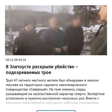
нападения потерпевший проходил лечение в больнице», -
рассказали в златоустовском ОМВД. 19 мая сотрудники отдела
уголовного розыска задержали подозреваемых –
неработающих ранее судимых 32-летних мужчин. Уголовное
дело возбуждено по статье «Разбой».
08:21 08.04.26
В Златоусте раскрыли убийство –
подозреваемых трое
Труп 47-летнего местного жителя был обнаружен в лесном
массиве на территории садового некоммерческого
товарищества «Северный». На теле имелись следы,
указывающие на насильственной характер смерти. Экспертиза
установила: в мужчину выстрелили несколько раз. Вместе с
местными полицейскими над делом работали следователи
следственного комитета, а также оперативники управления
уголовного розыска регионального полицейского главка.