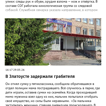
улики: следы рук и обуви, орудия взлома — нож и отвёртка. В
составе СОГ работала кинологическая группа со следовой
собакой. Служебная овчарка указала направление, в котором
скрылись преступники. Сотрудники уголовного розыска
определили круг подозреваемых и приняли меры к их
розыску», - сообщили в златоустовском ОМВД. Вскоре
оперативники задержали двух мужчин 21 и 23 лет. Не
работающие, ранее судимые за преступления имущественного
характера граждане признались: колонку успели продать, а
деньги – потратить. Подозреваемых отправили под стражу, а
колонку разыскали, изъяли и после завершения всех
следственных мероприятий вернут законной владелице.
16:17 29.05.26
В Златоусте задержали грабителя
Он отнял сумку у пятиклассника, сообщила обратившаяся в
отдел полиции мама пострадавшего. Всё случилось в парке, где
дети играли, оставив сумки на скамейке. Когда проходивший
мимо мужчина взял одну из них, мальчик попытался отобрать
своё имущество, но силы были неравными. «За мальчика
заступилась женщина, ставшая очевидцем происходящего. В