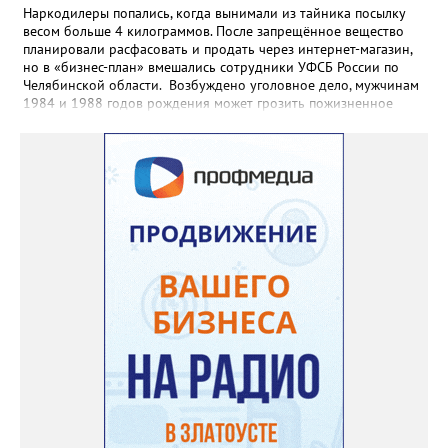
Наркодилеры попались, когда вынимали из тайника посылку
весом больше 4 килограммов. После запрещённое вещество
планировали расфасовать и продать через интернет-магазин,
но в «бизнес-план» вмешались сотрудники УФСБ России по
Челябинской области. Возбуждено уголовное дело, мужчинам
1984 и 1988 годов рождения может грозить пожизненное
лишение свободы. Борьбу с незаконным оборотом
наркотиков региональное УФСБ ведёт по всем фронтам. Так,
сотрудники управления ликвидировали две подпольных
химических лаборатории по производству и расфасовке
наркотических средств. В общей сложности оперативники
изъяли из незаконного оборота более 65 килограммов
«синтетики» и свыше 600 килограммов прекурсоров,
предназначенных для дальнейшего производства наркотиков
и психотропных веществ, а также химические реактивы и
лабораторное оборудование.