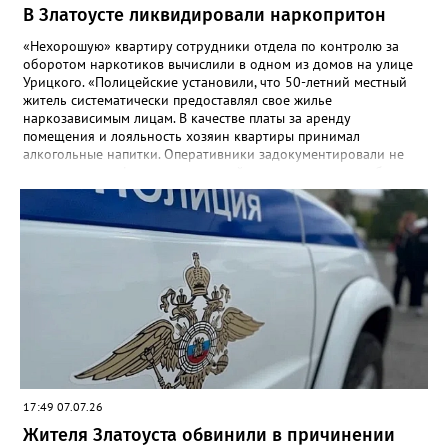
В Златоусте ликвидировали наркопритон
«Нехорошую» квартиру сотрудники отдела по контролю за
оборотом наркотиков вычислили в одном из домов на улице
Урицкого. «Полицейские установили, что 50-летний местный
житель систематически предоставлял свое жилье
наркозависимым лицам. В качестве платы за аренду
помещения и лояльность хозяин квартиры принимал
алкогольные напитки. Оперативники задокументировали не
менее четырех фактов незаконной деятельности», - сообщили
в златоустовском ОМВД. Хозяина притона задержали, он стал
фигурантом уголовного дела.
17:49 07.07.26
Жителя Златоуста обвинили в причинении