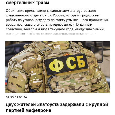
смертельных травм
Обвинение предъявлено следователем златоустовского
следственного отдела СУ СК России, который продолжает
работу по уголовному делу по факту умышленного причинения
вреда, повлекшего смерть потерпевшего. «По данным
следствия, вечером 4 июля текущего года между знакомыми,
находившимися в состоянии алкогольного опьянения в
квартире одного из домов по улице Риты Сергеевой,
произошёл конфликт, в ходе которого обвиняемый нанёс не
менее двух ударов ножом в область бедра 35-летнего
потерпевшего. Смерть мужчины наступила от полученных
телесных повреждений на месте происшествия», - сообщили в
СК. Агрессора при попытке скрыться задержали сотрудники
отдельной роты патрульно-постовой службы. Сейчас назначен
комплекс судебных экспертиз, следствие планирует просить
суд заключить фигуранта уголовного дела под стражу.
09:53 09.06.26
Двух жителей Златоуста задержали с крупной
партией мефедрона