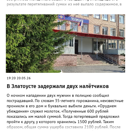
результате перетягиваний сумки из неё выпало содержимое, в
том числе два сотовых телефона. Заступница успела поднять
один из них, но грабитель отобрал у неё аппарат, поднял
второй и убежал. Впоследствии от сумки он избавился, а
сотовые присвоил», - рассказали в златоустовском ОМВД.
Подозреваемого сотрудники уголовного розыска задержали
по горячим следам. Ранее судимый, без определённого места
жительства и нигде не работающий 43-летний гражданин
водворён в изолятор временного содержания. Уголовное дело
возбуждено по статье «Грабёж, совершённый с применением
насилия, не опасного для жизни или здоровья».
19:20 20.05.26
В Златоусте задержали двух налётчиков
О ночном нападении двух мужчин в полицию сообщил
пострадавший. По словам 35-летнего горожанина, неизвестные
проникли в его дом и буквально выбили деньги. «Орудием
убеждения» служил молоток. «Полученные 600 рублей
показались им малой суммой. Тогда потерпевший предложил
пройти к другу, у которого хранились 1500 рублей. Таким
образом, общая сумма ущерба составила 2100 рублей. После