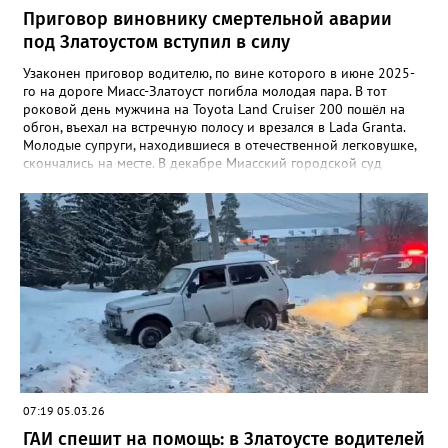
Приговор виновнику смертельной аварии
под Златоустом вступил в силу
Узаконен приговор водителю, по вине которого в июне 2025-
го на дороге Миасс-Златоуст погибла молодая пара. В тот
роковой день мужчина на Toyota Land Cruiser 200 пошёл на
обгон, въехал на встречную полосу и врезался в Lada Granta.
Молодые супруги, находившиеся в отечественной легковушке,
скончались на месте. В декабре Миасский городской суд
приговорил водителя внедорожника к пяти годам в колонии-
поселении, а также на два года и 10 месяцев лишил
водительских прав. Его также обязали выплатить
родственникам погибших в общей сложности 3 миллиона
рублей. «Осужденный не согласился с решением, в
апелляционной жалобе просил вынести оправдательный
приговор, указывая на ненадлежащее содержание дороги, из-
за чего произошел выезд на встречную полосу. Апелляционная
инстанция Челябинского областного суда с учетом позиции
прокурора оставила жалобу без удовлетворения. Приговор
вступил в законную силу», – сообщили в пресс-центре
региональной прокуратуры.
07:19 05.03.26
ГАИ спешит на помощь: в Златоусте водителей