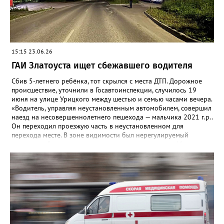
15:15 23.06.26
ГАИ Златоуста ищет сбежавшего водителя
Сбив 5-летнего ребёнка, тот скрылся с места ДТП. Дорожное
происшествие, уточнили в Госавтоинспекции, случилось 19
июня на улице Урицкого между шестью и семью часами вечера.
«Водитель, управляя неустановленным автомобилем, совершил
наезд на несовершеннолетнего пешехода — мальчика 2021 г.р..
Он переходил проезжую часть в неустановленном для
перехода месте. В зоне видимости был нерегулируемый
пешеходный переход», — говорится в комментарии. Мальчик
получил незначительные травмы, помощь ему оказали на
месте. Очевидцев ЧП просят обратиться в ГАИ по адресу: пр.
Гагарина, д. 23, кабинет 12 или звонить по телефонам: 8 (3513)
65-32-91 (дежурная часть ОМВД), или 79-93-33, 8 (951) 474-
65-36.