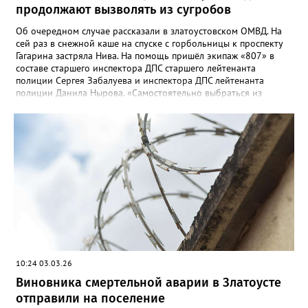
продолжают вызволять из сугробов
Об очередном случае рассказали в златоустовском ОМВД. На
сей раз в снежной каше на спуске с горбольницы к проспекту
Гагарина застряла Нива. На помощь пришёл экипаж «807» в
составе старшего инспектора ДПС старшего лейтенанта
полиции Сергея Забалуева и инспектора ДПС лейтенанта
полиции Данила Нырова. «Самостоятельно выбраться из
снежной каши водителю не удалось, он позвонил в дежурную
часть полиции (напомним номера телефонов: 02/102).
Дежурный направил экипаж ДПС, который при помощи троса
вытащил застрявшее транспортное средство на проезжую
часть», - уточнили в полиции. Там призвали автомобилистов
быть осторожнее при маневрировании и учитывать погодные
условия.
10:24 03.03.26
Виновника смертельной аварии в Златоусте
отправили на поселение