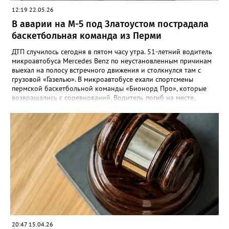
12:19 22.05.26
В аварии на М-5 под Златоустом пострадала
баскетбольная команда из Перми
ДТП случилось сегодня в пятом часу утра. 51-летний водитель
микроавтобуса Mercedes Benz по неустановленным причинам
выехал на полосу встречного движения и столкнулся там с
грузовой «Газелью». В микроавтобусе ехали спортсмены
пермской баскетбольной команды «Бионорд Про», которые
возвращались с соревнований. Водитель погиб на месте,
восемь человек пострадали, среди них пассажир и водитель
«Газели». Одному из сопровождающих команды потребовалась
помощь медиков, его прооперировали в златоустовской
больнице. «Члены команды обратились в поликлинику
Златоуста. Все они осмотрены медицинскими специалистами,
получили необходимую помощь. Их состояние оценивается
как удовлетворительное. Сегодня они планируют выехать в
Пермь поездом», - сообщил губернатор Алексей Текслер.
Возбуждено уголовное дело, которым занимается
Следственный комитет.
20:47 15.04.26