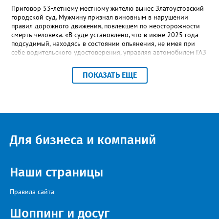
Приговор 53-летнему местному жителю вынес Златоустовский
городской суд. Мужчину признал виновным в нарушении
правил дорожного движения, повлекшем по неосторожности
смерть человека. «В суде установлено, что в июне 2025 года
подсудимый, находясь в состоянии опьянения, не имея при
себе водительского удостоверения, управляя автомобилем ГАЗ
24 потерял управление, допустил выезд за пределы проезжей
части и наехал на дерево. В результате ДТП пассажир
ПОКАЗАТЬ ЕЩЕ
автомобиля скончался в больнице от полученных травм», -
уточнили в региональной прокуратуре. Наказание в виде
шести с половиной лет в колонии-поселении и лишения
водительских прав на два с половиной года суд назначил с
учётом позиции государственного обвинителя.
Для бизнеса и компаний
Наши страницы
Правила сайта
Шоппинг и досуг